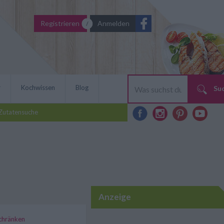
Registrieren
Anmelden
r
Kochwissen
Blog
Su
Zutatensuche
Anzeige
schränken