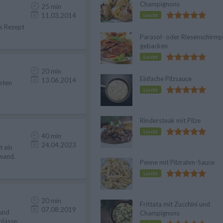
Champignons
25 min
11.03.2014
Leicht
es Rezept
Parasol- oder Riesenschirmp
gebacken
Leicht
20 min
Einfache Pilzsauce
13.06.2014
esten
Leicht
Rindersteak mit Pilze
Leicht
40 min
24.04.2023
t ein
fwand.
Penne mit Pilzrahm-Sauce
Leicht
20 min
Frittata mit Zucchini und
07.08.2019
 und
Champignons
nlässe.