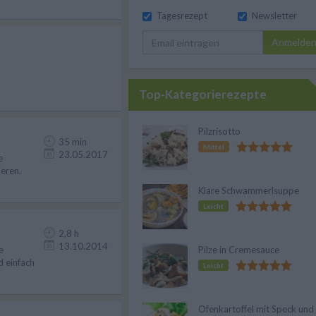
Tagesrezept
Newsletter
Anmelde
Top-Kategorierezepte
Pilzrisotto
35 min
Mittel
23.05.2017
e
ieren.
Klare Schwammerlsuppe
Leicht
2,8 h
13.10.2014
e
Pilze in Cremesauce
d einfach
Leicht
Ofenkartoffel mit Speck und