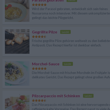
Leicht
Wird der Parasol gebraten, entwickelt sich sein feines
Nussaroma noch intensiver. Mit diesem unkompliziert
gelingt das leichte Pilzgericht.
Gegrillte Pilze
Leicht
Frische gegrillte Pilze gehören weltweit zu den beliebt
Antipasti. Das Rezept hierfür ist denkbar einfach.
Morchel-Sauce
Leicht
Die Morchel-Sauce mit frischen Morcheln im Frühjahr is
delikates Gericht. Das Rezept gelingt ohne großen Au
Pilzcarpaccio mit Schinken
Leicht
Das Pilzcarpaccio mit Schinken ist eine hervorragende
raffinierte kalte Vorspeise. Das Rezept passt zu viele A