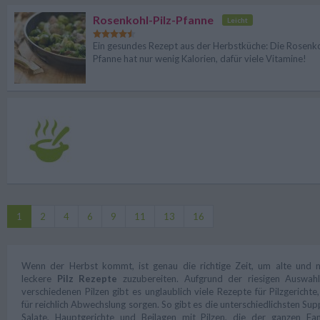
Rosenkohl-Pilz-Pfanne
Leicht
Ein gesundes Rezept aus der Herbstküche: Die Rosenko
Pfanne hat nur wenig Kalorien, dafür viele Vitamine!
1
2
4
6
9
11
13
16
Wenn der Herbst kommt, ist genau die richtige Zeit, um alte und 
leckere
Pilz Rezepte
zuzubereiten. Aufgrund der riesigen Auswah
verschiedenen Pilzen gibt es unglaublich viele Rezepte für Pilzgerichte,
für reichlich Abwechslung sorgen. So gibt es die unterschiedlichsten Sup
Salate, Hauptgerichte und Beilagen mit Pilzen, die der ganzen Fam