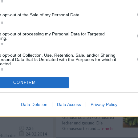
In
Like uns auf Facebook...
20 min
23.06.2017
o opt-out of the Sale of my Personal Data.
selbst
In
to opt-out of processing my Personal Data for Targeted
ing.
In
50 min
17.09.2018
o opt-out of Collection, Use, Retention, Sale, and/or Sharing
s
ersonal Data that Is Unrelated with the Purposes for which it
derbar.
lected.
In
CONFIRM
30 min
Artikelempfehlung
02.07.2019
hkeit.
Data Deletion
Data Access
Privacy Policy
Gemüse kochen
Gemüse kochen - Gemüse ist
lecker und gesund. Die
2,3 h
Gemüsesorten und ...
» mehr
24.02.2014
rhalb der