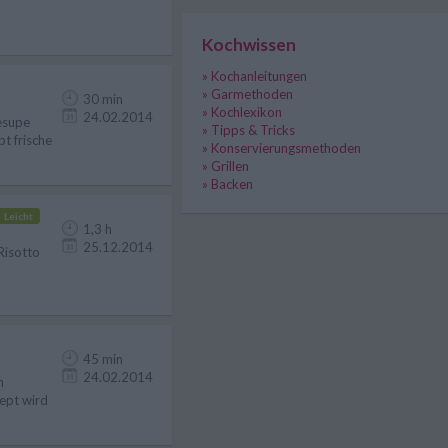
Kochwissen
» Kochanleitungen
» Garmethoden
30 min
» Kochlexikon
24.02.2014
esupe
» Tipps & Tricks
t frische
» Konservierungsmethoden
» Grillen
» Backen
Leicht
1,3 h
25.12.2014
-Risotto
45 min
24.02.2014
h
ept wird