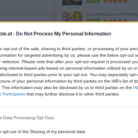
Leicht
Kartoffelauflauf mit Pfifferlin
Leicht
30 min
30.08.2017
r
te.at -
Do Not Process My Personal Information
m Wald
Anzeige
to opt-out of the sale, sharing to third parties, or processing of your per
formation for targeted advertising by us, please use the below opt-out s
r selection. Please note that after your opt-out request is processed y
25 min
eing interest-based ads based on personal information utilized by us or
10.07.2017
e zu
disclosed to third parties prior to your opt-out. You may separately opt-
losure of your personal information by third parties on the IAB’s list of
. This information may also be disclosed by us to third parties on the
IA
Participants
that may further disclose it to other third parties.
eicht
1,2 h
24.03.2021
l Data Processing Opt Outs
meckt
o opt-out of the Sharing of my personal data.