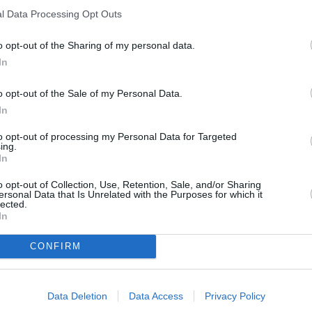
» Leichte Küche - leichte Rezepte
im Körper führen. Mehr
l Data Processing Opt Outs
» Fettarme Rezepte - leckere Rezepte ohn
Fett
» Diät Rezepte
o opt-out of the Sharing of my personal data.
» Gesunde Rezepte
In
» Fisch Rezepte
n Mengen essen und
» Lachs Rezepte
leisch, Bratwürste,
» Forellen Rezepte
o opt-out of the Sale of my Personal Data.
In
Schmeckt dir sicher auch
to opt-out of processing my Personal Data for Targeted
 Geschmack?
ing.
In
ute Alternativen kennt:
Gebackener Karfiol
o opt-out of Collection, Use, Retention, Sale, and/or Sharing
sch
Leicht
ersonal Data that Is Unrelated with the Purposes for which it
lected.
In
Räucherlachs-Tatar
CONFIRM
Leicht
livenöl statt Butter
Fastensuppe
Data Deletion
Data Access
Privacy Policy
Leicht