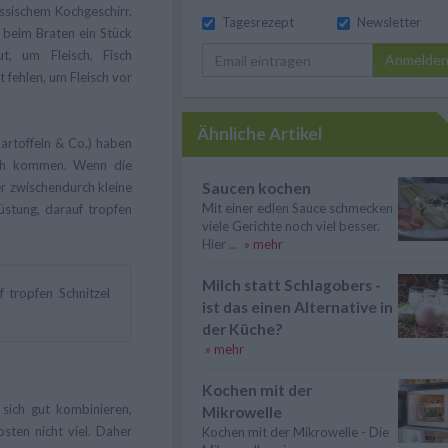
assischem Kochgeschirr.
Tagesrezept
Newsletter
 beim Braten ein Stück
t, um Fleisch, Fisch
Anmelde
t fehlen, um Fleisch vor
Ähnliche Artikel
artoffeln & Co.) haben
sch kommen. Wenn die
r zwischendurch kleine
Saucen kochen
Mit einer edlen Sauce schmecken
stung, darauf tropfen
viele Gerichte noch viel besser.
Hier ...
» mehr
Milch statt Schlagobers -
 tropfen Schnitzel
ist das einen Alternative in
der Küche?
» mehr
Kochen mit der
sich gut kombinieren,
Mikrowelle
sten nicht viel. Daher
Kochen mit der Mikrowelle - Die