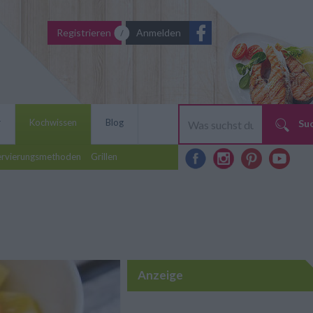
Registrieren
Anmelden
r
Kochwissen
Blog
Su
ervierungsmethoden
Grillen
Anzeige