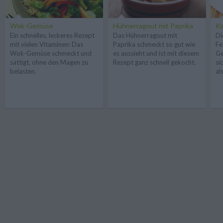
Wok-Gemüse
Hühnerragout mit Paprika
Ka
Ein schnelles, leckeres Rezept
Das Hühnerragout mit
Di
mit vielen Vitaminen: Das
Paprika schmeckt so gut wie
Fe
Wok-Gemüse schmeckt und
es aussieht und ist mit diesem
Ge
sättigt, ohne den Magen zu
Rezept ganz schnell gekocht.
si
belasten.
al