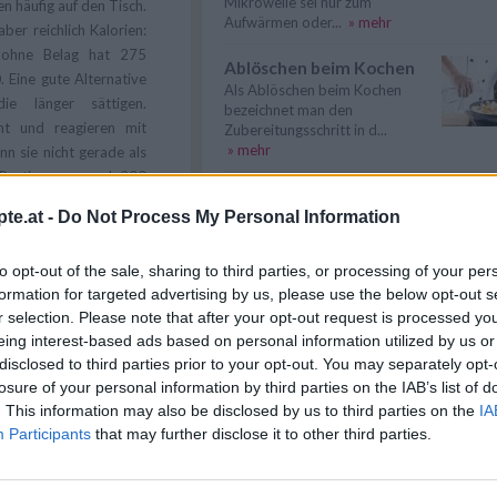
Mikrowelle sei nur zum
n häufig auf den Tisch.
Aufwärmen oder...
» mehr
ber reichlich Kalorien:
n ohne Belag hat 275
Ablöschen beim Kochen
. Eine gute Alternative
Als Ablöschen beim Kochen
die länger sättigen.
bezeichnet man den
ht und reagieren mit
Zubereitungsschritt in d...
» mehr
n sie nicht gerade als
 Portion zwar auch 200
Fisch kochen
ußerdem lassen sie sich
te.at -
Do Not Process My Personal Information
Fisch kochen - Fisch schmeckt
 mit einer beschichteten
lecker und kann immer wieder
artoffelpüree kann man
anders zube...
» mehr
to opt-out of the sale, sharing to third parties, or processing of your per
ch (1,5 Prozent Fett)
formation for targeted advertising by us, please use the below opt-out s
Geflügel tranchieren
r selection. Please note that after your opt-out request is processed y
Geflügel richtig tranchieren
ist bekannt. Was viele
eing interest-based ads based on personal information utilized by us or
gelingt mit diesen Tipps ganz
oße Mengen Zucker. Der
disclosed to third parties prior to your opt-out. You may separately opt-
einfach. S...
» mehr
gprodukte weitgehend
losure of your personal information by third parties on the IAB’s list of
fte enthalten reichlich
. This information may also be disclosed by us to third parties on the
IA
 Kristallzucker und ist
Participants
that may further disclose it to other third parties.
Passende Rezeptthemen
enfreies Mineralwasser
» Kalorienarme Rezepte