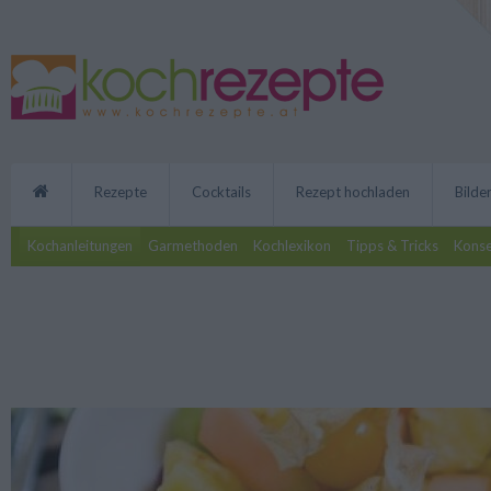
Rezepte
Cocktails
Rezept hochladen
Bilde
Kochanleitungen
Garmethoden
Kochlexikon
Tipps & Tricks
Kons