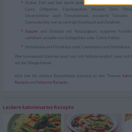
Zucker, Fett und Salz durch andere Gewürze ersetzen: Kräu
Curry, Chilipulver, Paprikapulver, Muskat, Zimt, Pime
Unverzichtbar auch Tomatenmark, passierte Tomaten, m
Gemüsebrühe, wer es verträgt Knoblauch und Zwiebeln.
Suppen
und Eintöpfe mit Naturjoghurt, magerem Frisch
verfeinern anstelle von Schlagobers oder Créme frâiche
Hüttenkäse und Frischkäse statt Camembert und Schnittkäse.
Wer konsequent Kalorien spart und sich fettarm ernährt, kann sich 
auf der Waage freuen.
Klick hier für weitere Rezeptideen passend zu den Themen
kalo
Rezepte
und
fettarme Rezepte
.
Leckere kalorienarme Rezepte