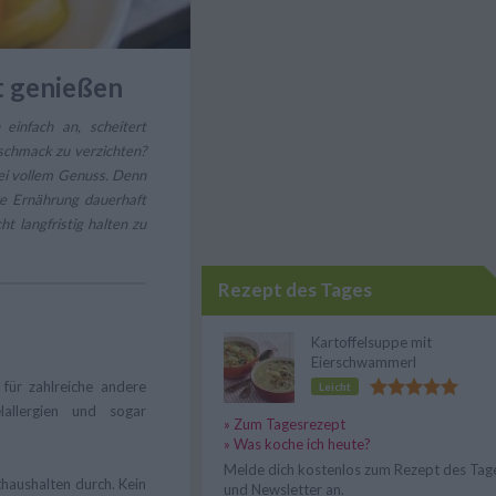
t genießen
einfach an, scheitert
eschmack zu verzichten?
bei vollem Genuss. Denn
re Ernährung dauerhaft
t langfristig halten zu
Rezept des Tages
Kartoffelsuppe mit
Eierschwammerl
 für zahlreiche andere
Leicht
lallergien und sogar
» Zum Tagesrezept
» Was koche ich heute?
Melde dich kostenlos zum Rezept des Tag
thaushalten durch. Kein
und Newsletter an.