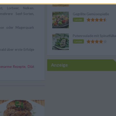
ter in großen Mengen,
nt, Lorbeer, Nelken.
ehrere Senf-Sorten,
Gegrillte Gemüsespieße
Leicht
käse oder Magerquark
Putenroulade mit Spinatfüll
Leicht
bald über erste Erfolge
Anzeige
rienarme Rezepte
,
Diät