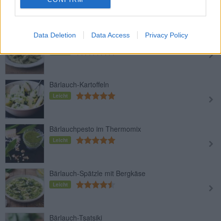
Mittel
Data Deletion
Data Access
Privacy Policy
Ricotta-Bärlauch-Nockerl
Leicht
Bärlauch-Kartoffeln
Leicht
Bärlauchpesto im Thermomix
Leicht
Bärlauch-Spätzle mit Bergkäse
Leicht
Bärlauch-Tsatsiki