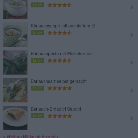
Leicht
Bärlauchsuppe mit pochiertem Ei
Leicht
Bärlauchpesto mit Pinienkernen
Leicht
Bärlauchsalz selbst gemacht
Leicht
Bärlauch-Erdäpfel Strudel
Leicht
» Weitere Bärlauch Rezepte