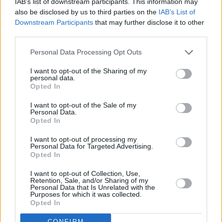
IAB’s list of downstream participants. This information may
Leicht
also be disclosed by us to third parties on the
IAB’s List of
Downstream Participants
that may further disclose it to other
third parties.
Bärlauchaufstrich mit Ei
Leicht
Personal Data Processing Opt Outs
I want to opt-out of the Sharing of my
personal data.
Bärlauch-Ei-Aufstrich
Opted In
Leicht
I want to opt-out of the Sale of my
Personal Data.
Opted In
Bärlauch-Cremesuppe
I want to opt-out of processing my
Leicht
Personal Data for Targeted Advertising.
Opted In
Bärlauch-Käsestangen
I want to opt-out of Collection, Use,
Retention, Sale, and/or Sharing of my
Leicht
Personal Data that Is Unrelated with the
Purposes for which it was collected.
Opted In
Bärlauch-Sauerrahm-Quiche
CONFIRM