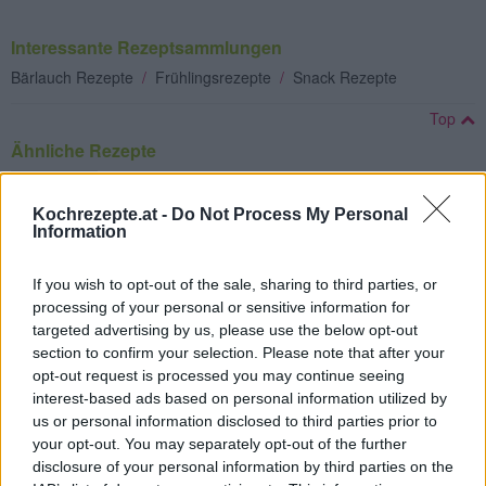
Interessante Rezeptsammlungen
Bärlauch Rezepte
/
Frühlingsrezepte
/
Snack Rezepte
Top
Ähnliche Rezepte
Bärlauchöl
Leicht
Kochrezepte.at -
Do Not Process My Personal
Information
Bärlauch-Kräuter-Suppe
If you wish to opt-out of the sale, sharing to third parties, or
Leicht
processing of your personal or sensitive information for
targeted advertising by us, please use the below opt-out
section to confirm your selection. Please note that after your
Bärlauch-Semmelknödel
opt-out request is processed you may continue seeing
interest-based ads based on personal information utilized by
Leicht
us or personal information disclosed to third parties prior to
your opt-out. You may separately opt-out of the further
disclosure of your personal information by third parties on the
Bärlauch Palatschinken