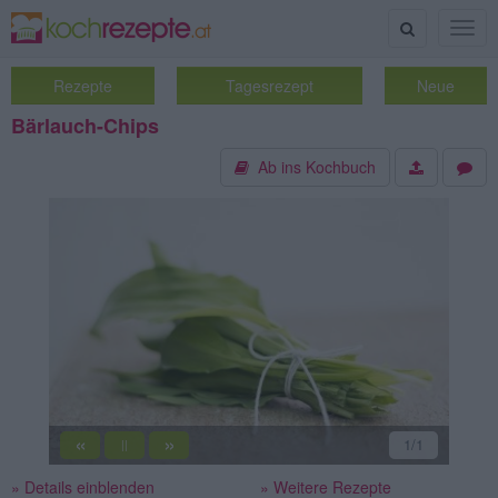
Suche
Togg
navig
Rezepte
Tagesrezept
Neue
Bärlauch-Chips
Ab ins Kochbuch
«
»
1
/1
||
» Details einblenden
» Weitere Rezepte