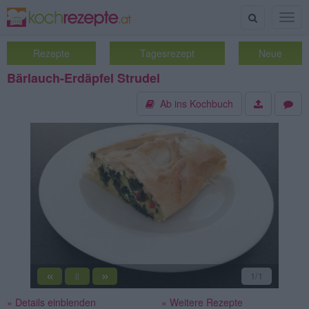
Suche
Togg
navig
Rezepte
Tagesrezept
Neue
Bärlauch-Erdäpfel Strudel
Ab ins Kochbuch
«
»
1
/1
||
» Details einblenden
» Weitere Rezepte