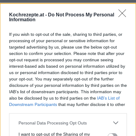
Bärlauch Palatschinken
Leicht
Kochrezepte.at -
Do Not Process My Personal
Information
Bärlauchaufstrich mit Ei
If you wish to opt-out of the sale, sharing to third parties, or
processing of your personal or sensitive information for
Leicht
targeted advertising by us, please use the below opt-out
section to confirm your selection. Please note that after your
opt-out request is processed you may continue seeing
Bärlauch-Ei-Aufstrich
interest-based ads based on personal information utilized by
Leicht
us or personal information disclosed to third parties prior to
your opt-out. You may separately opt-out of the further
disclosure of your personal information by third parties on the
Bärlauch-Cremesuppe
IAB’s list of downstream participants. This information may
Leicht
also be disclosed by us to third parties on the
IAB’s List of
Downstream Participants
that may further disclose it to other
third parties.
Bärlauch-Käsestangen
Personal Data Processing Opt Outs
Leicht
I want to opt-out of the Sharing of my