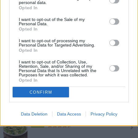
personal data.
Bärlauch-Sauerrahm-Quiche
Opted In
Mittel
I want to opt-out of the Sale of my
Personal Data.
Opted In
Ricotta-Bärlauch-Nockerl
I want to opt-out of processing my
Leicht
Personal Data for Targeted Advertising.
Opted In
Bärlauch-Kartoffeln
I want to opt-out of Collection, Use,
Retention, Sale, and/or Sharing of my
Leicht
Personal Data that Is Unrelated with the
Purposes for which it was collected.
Opted In
Bärlauchpesto im Thermomix
CONFIRM
Leicht
Data Deletion
Data Access
Privacy Policy
Bärlauch-Spätzle mit Bergkäse
Leicht