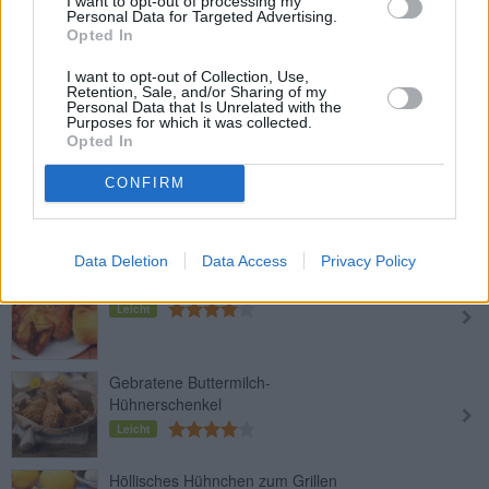
I want to opt-out of processing my
Mittel
Personal Data for Targeted Advertising.
Opted In
I want to opt-out of Collection, Use,
Hühnerfilet mit Paprikasauce
Retention, Sale, and/or Sharing of my
Personal Data that Is Unrelated with the
Mittel
Purposes for which it was collected.
Opted In
Chicken Kiev
CONFIRM
Mittel
Data Deletion
Data Access
Privacy Policy
Grillhühnchen pikant und saftig
Leicht
Gebratene Buttermilch-
Hühnerschenkel
Leicht
Höllisches Hühnchen zum Grillen