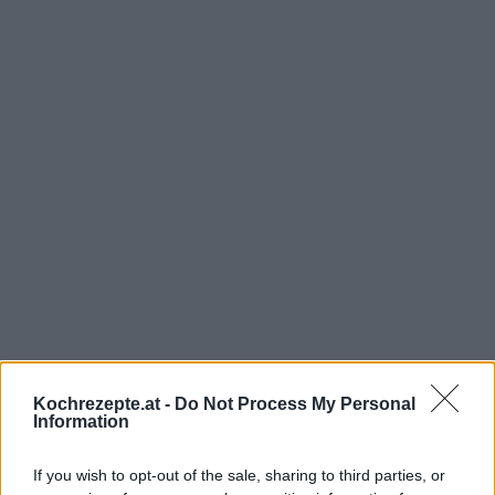
Interessante Rezeptsammlungen
Kochrezepte.at -
Do Not Process My Personal
Braten Rezepte
/
Fleisch Rezepte
/
Geflügel Rezepte
/
Information
Hauptspeisen Rezepte
/
Huhn Rezepte
/
Obst Rezepte
/
Weintrauben Rezepte
/
Knoblauch Rezepte
If you wish to opt-out of the sale, sharing to third parties, or