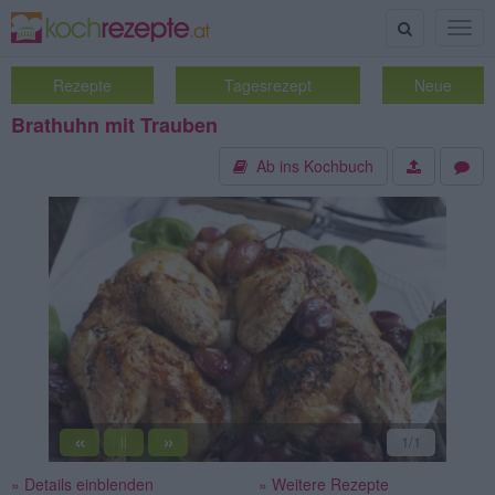
Suche
Togg
navig
Rezepte
Tagesrezept
Neue
Brathuhn mit Trauben
Ab ins Kochbuch
«
»
1
/1
||
» Details einblenden
» Weitere Rezepte