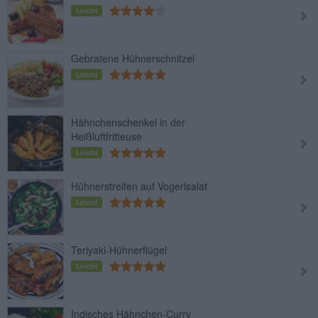
Leicht
Gebratene Hühnerschnitzel
Leicht
Hähnchenschenkel in der
Heißluftfritteuse
Leicht
Hühnerstreifen auf Vogerlsalat
Leicht
Teriyaki-Hühnerflügel
Leicht
Indisches Hähnchen-Curry