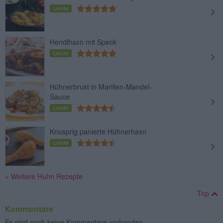
Leicht
Hendlhaxn mit Speck
Leicht
Hühnerbrust in Marillen-Mandel-
Sauce
Leicht
Knusprig panierte Hühnerhaxn
Leicht
» Weitere Huhn Rezepte
Top
Kommentare
Es sind noch keine Kommentare vorhanden.