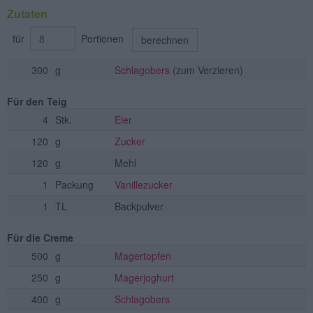
Zutaten
für
Portionen
berechnen
300
g
Schlagobers
(zum Verzieren)
Für den Teig
4
Stk.
Eier
120
g
Zucker
120
g
Mehl
1
Packung
Vanillezucker
1
TL
Backpulver
Für die Creme
500
g
Magertopfen
250
g
Magerjoghurt
400
g
Schlagobers