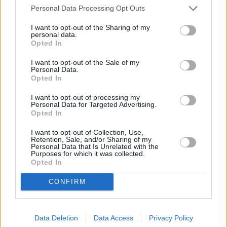
Personal Data Processing Opt Outs
Erdbeer-Mango-Torte mit Pistazien
I want to opt-out of the Sharing of my
Mittel
personal data.
Opted In
I want to opt-out of the Sale of my
Cassata
Personal Data.
Leicht
Opted In
I want to opt-out of processing my
Personal Data for Targeted Advertising.
Bunte Obsttorte
Opted In
Leicht
I want to opt-out of Collection, Use,
Retention, Sale, and/or Sharing of my
Personal Data that Is Unrelated with the
Purposes for which it was collected.
Ananas-Torte
Opted In
Mittel
CONFIRM
Kürbis-Cranberry-Torte
Mittel
Data Deletion
Data Access
Privacy Policy