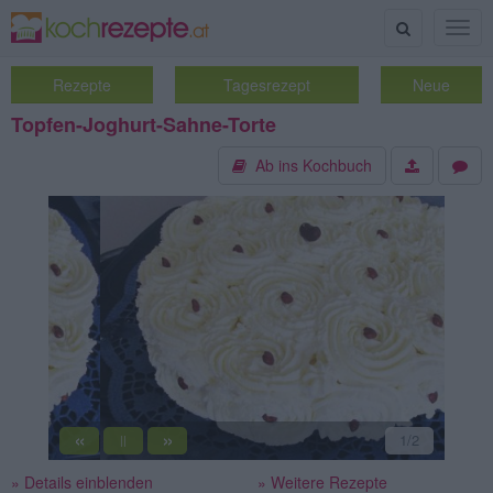
Suche
Togg
navig
Rezepte
Tagesrezept
Neue
Topfen-Joghurt-Sahne-Torte
Ab ins Kochbuch
«
»
2
/2
||
» Details einblenden
» Weitere Rezepte