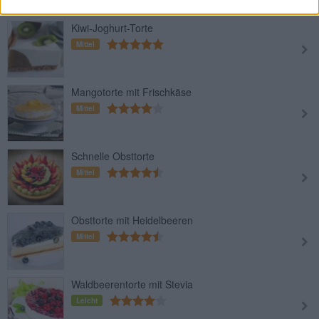
Kiwi-Joghurt-Torte
Mittel
Mangotorte mit Frischkäse
Mittel
Schnelle Obsttorte
Mittel
Obsttorte mit Heidelbeeren
Mittel
Waldbeerentorte mit Stevia
Leicht