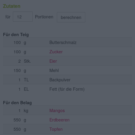
Zutaten
für
Portionen
berechnen
Für den Teig
100
g
Butterschmalz
100
g
Zucker
2
Stk.
Eier
150
g
Mehl
1
TL
Backpulver
1
EL
Fett
(für die Form)
Für den Belag
1
kg
Mangos
550
g
Erdbeeren
550
g
Topfen