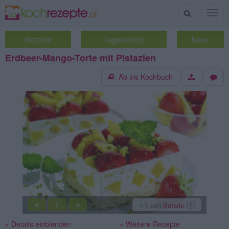
Suche
Togg
navig
Rezepte
Tagesrezept
Neue
Erdbeer-Mango-Torte mit Pistazien
Ab ins Kochbuch
«
»
1
/1
von
Butaris
||
» Details einblenden
» Weitere Rezepte