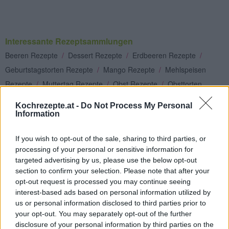
Interessante Rezeptsammlungen
Beeren Rezepte
/
Dessert Rezepte
/
Erdbeeren Rezepte
/
Geburtstagstorten Rezepte
/
Mango Rezepte
/
Mehlspeisen
Rezepte
/
Muttertag Rezepte
/
Obst Rezepte
/
Obsttorten
Rezepte
/
Süßspeisen Rezepte
/
Torten Rezepte
/
Vegetarische
Kochrezepte.at -
Do Not Process My Personal
Rezepte
/
Nachspeisen Rezepte
Information
Top
If you wish to opt-out of the sale, sharing to third parties, or
Ähnliche Rezepte
processing of your personal or sensitive information for
targeted advertising by us, please use the below opt-out
Obsttorte
section to confirm your selection. Please note that after your
Mittel
opt-out request is processed you may continue seeing
interest-based ads based on personal information utilized by
us or personal information disclosed to third parties prior to
Himbeertorte für Ostern
your opt-out. You may separately opt-out of the further
Leicht
disclosure of your personal information by third parties on the