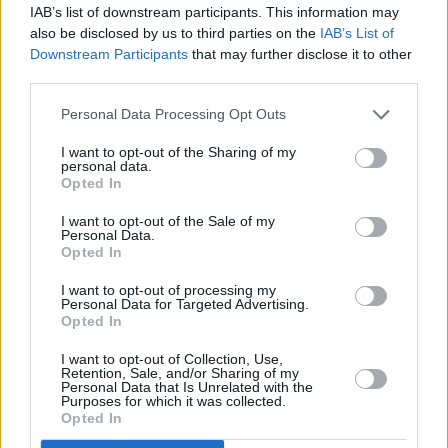
IAB’s list of downstream participants. This information may
also be disclosed by us to third parties on the
IAB’s List of
Apfelweintorte mit Sahne
Downstream Participants
that may further disclose it to other
Leicht
third parties.
Personal Data Processing Opt Outs
Biskuit-Erdbeerkuchen
I want to opt-out of the Sharing of my
Leicht
personal data.
Opted In
I want to opt-out of the Sale of my
Bananencremetorte
Personal Data.
Opted In
Leicht
I want to opt-out of processing my
Personal Data for Targeted Advertising.
Cassata
Opted In
Leicht
I want to opt-out of Collection, Use,
Retention, Sale, and/or Sharing of my
Personal Data that Is Unrelated with the
Purposes for which it was collected.
Bunte Obsttorte
Opted In
Leicht