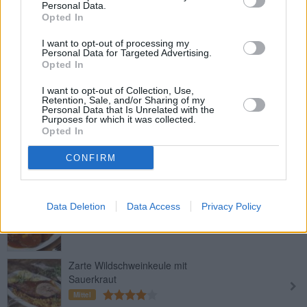
Personal Data.
Hirschragout
Opted In
Mittel
I want to opt-out of processing my
Personal Data for Targeted Advertising.
Opted In
Gedünsteter Rehbraten
I want to opt-out of Collection, Use,
Mittel
Retention, Sale, and/or Sharing of my
Personal Data that Is Unrelated with the
Purposes for which it was collected.
Opted In
Wildschweinbraten
CONFIRM
Mittel
Rehbraten
Data Deletion
Data Access
Privacy Policy
Mittel
Zarte Wildschweinkeule mit
Sauerkraut
Mittel