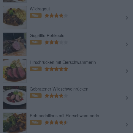
Wildragout
Mittel
Gegrillte Rehkeule
Mittel
Hirschrücken mit Eierschwammerln
Mittel
Gebratener Wildschweinrücken
Mittel
Rehmedaillons mit Eierschwammerln
Mittel