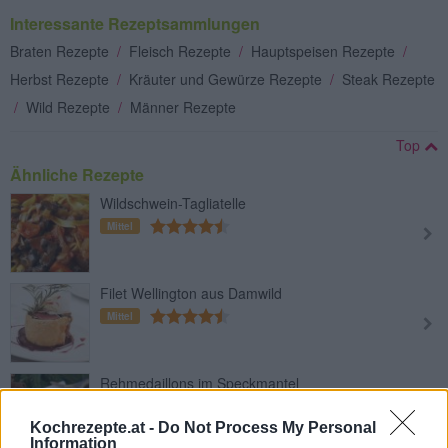
Interessante Rezeptsammlungen
Braten Rezepte
/
Fleisch Rezepte
/
Hauptspeisen Rezepte
/
Herbst Rezepte
/
Kräuter und Gewürze Rezepte
/
Steak Rezepte
/
Wild Rezepte
/
Männer Rezepte
Top
Ähnliche Rezepte
Wildschwein-Tagliatelle
Mittel
Filet Wellington aus Damwild
Mittel
Rehmedaillons im Speckmantel
Mittel
Kochrezepte.at -
Do Not Process My Personal
Information