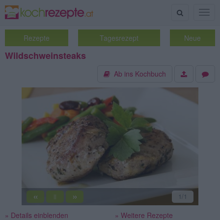
Suche
Togg
navig
Rezepte
Tagesrezept
Neue
Wildschweinsteaks
Ab ins Kochbuch
«
»
1
/1
||
» Details einblenden
» Weitere Rezepte