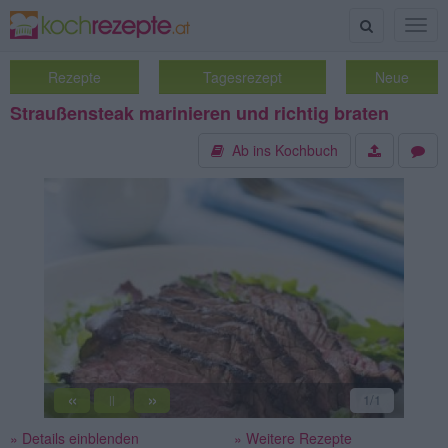
Suche
Togg
navig
Rezepte
Tagesrezept
Neue
Straußensteak marinieren und richtig braten
Ab ins Kochbuch
«
»
1
/1
||
» Details einblenden
» Weitere Rezepte