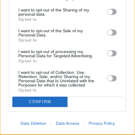
I want to opt-out of the Sharing of my
personal data.
Pfeffersteak
Opted In
Mittel
I want to opt-out of the Sale of my
Personal Data.
Opted In
New York Strip Steak mit Cognac-
Morchel-Sauce
I want to opt-out of processing my
Personal Data for Targeted Advertising.
Mittel
Opted In
I want to opt-out of Collection, Use,
Rinderfilet Yucatan
Retention, Sale, and/or Sharing of my
Leicht
Personal Data that Is Unrelated with the
Purposes for which it was collected.
Opted In
Rib Eye Steak
CONFIRM
Leicht
Data Deletion
Data Access
Privacy Policy
T-Bone Steak mit Speckbohnen und
Bratkartoffeln