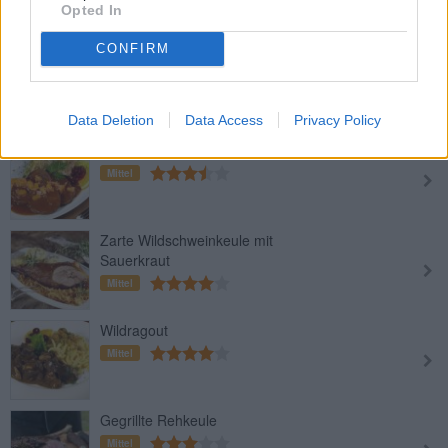
Opted In
CONFIRM
Wildschweinbraten
Mittel
Data Deletion
Data Access
Privacy Policy
Rehbraten
Mittel
Zarte Wildschweinkeule mit
Sauerkraut
Mittel
Wildragout
Mittel
Gegrillte Rehkeule
Mittel