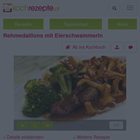
Suche
Togg
navig
Rezepte
Tagesrezept
Neue
Rehmedaillons mit Eierschwammerln
Ab ins Kochbuch
«
»
1
/1
||
» Details einblenden
» Weitere Rezepte