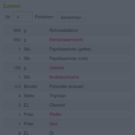
Zutaten
für
Portionen
berechnen
500
g
Rehmedaillons
350
g
Eierschwammerln
1
Stk.
Paprikaschote
(gelbe)
1
Stk.
Paprikaschote
(rote)
100
g
Zwiebel
1
Stk.
Knoblauchzehe
0.5
Bündel
Petersilie
(krause)
4
Stiele
Thymian
2
EL
Olivenöl
1
Prise
Pfeffer
1
Prise
Salz
4
EL
Öl