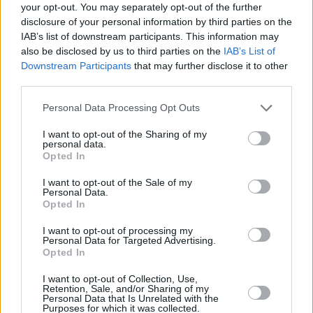
your opt-out. You may separately opt-out of the further
disclosure of your personal information by third parties on the
IAB’s list of downstream participants. This information may
Hirschmedaillons
also be disclosed by us to third parties on the
IAB’s List of
Leicht
Downstream Participants
that may further disclose it to other
third parties.
Wildschweinrücken mit Kräuterkruste
Personal Data Processing Opt Outs
Mittel
I want to opt-out of the Sharing of my
personal data.
Opted In
Zarter Wildschweinbraten
I want to opt-out of the Sale of my
Mittel
Personal Data.
Opted In
Hirschragout
I want to opt-out of processing my
Personal Data for Targeted Advertising.
Mittel
Opted In
I want to opt-out of Collection, Use,
Retention, Sale, and/or Sharing of my
Gedünsteter Rehbraten
Personal Data that Is Unrelated with the
Purposes for which it was collected.
Mittel