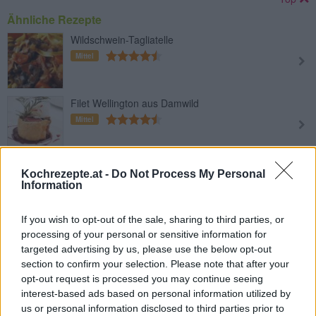
Ähnliche Rezepte
Wildschwein-Tagliatelle
Mittel
Filet Wellington aus Damwild
Mittel
Rehmedaillons im Speckmantel
Kochrezepte.at -
Do Not Process My Personal
Mittel
Information
If you wish to opt-out of the sale, sharing to third parties, or
Wildgulasch
processing of your personal or sensitive information for
Mittel
targeted advertising by us, please use the below opt-out
section to confirm your selection. Please note that after your
opt-out request is processed you may continue seeing
Hirschsteak braten
interest-based ads based on personal information utilized by
us or personal information disclosed to third parties prior to
Leicht