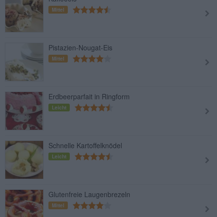
Mittel
Pistazien-Nougat-Eis
Mittel
Erdbeerparfait in Ringform
Leicht
Schnelle Kartoffelknödel
Leicht
Glutenfreie Laugenbrezeln
Mittel