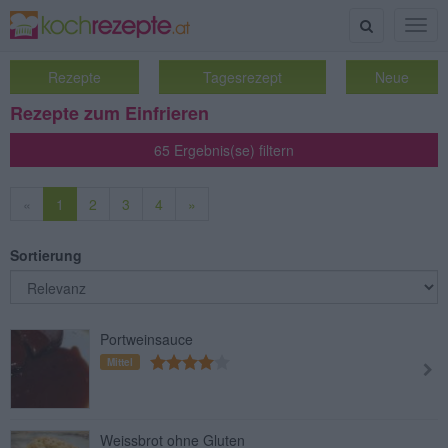
Suche
Togg
navig
Rezepte
Tagesrezept
Neue
Rezepte zum Einfrieren
65 Ergebnis(se) filtern
«
1
2
3
4
»
Sortierung
Portweinsauce
Mittel
Weissbrot ohne Gluten