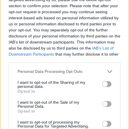
Kirscheis
section to confirm your selection. Please note that after your
Leicht
opt-out request is processed you may continue seeing
interest-based ads based on personal information utilized by
us or personal information disclosed to third parties prior to
your opt-out. You may separately opt-out of the further
Himbeer Semifreddo mit Pistazien
disclosure of your personal information by third parties on the
Mittel
IAB’s list of downstream participants. This information may
also be disclosed by us to third parties on the
IAB’s List of
Downstream Participants
that may further disclose it to other
third parties.
Mohneis
Leicht
Personal Data Processing Opt Outs
I want to opt-out of the Sharing of my
personal data.
Opted In
«
1
2
3
4
»
I want to opt-out of the Sale of my
Personal Data.
Opted In
Rezepte zum Einfrieren sind sehr praktisch, denn sie sparen eine
Menge Zeit. Wenn man regelmäßig eine größere Menge eines
I want to opt-out of processing my
bestimmten Gerichts vorkocht und einen Teil einfriert, ist man
Personal Data for Targeted Advertising.