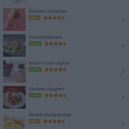
Einfache Litchisorbet
Mittel
Holunderblüteneis
Leicht
Kirsch-Frozen-Joghurt
Leicht
Vanilleeis Spaghetti
Leicht
Variable Marillenknödel
Mittel