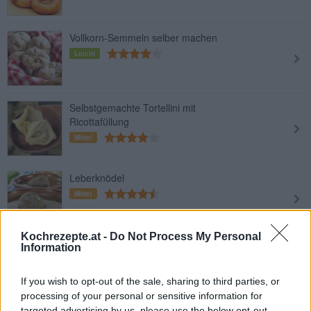
Vollkorn-Semmeln selber machen
Leicht
Selbstgemachte Tortellini mit
Ricottafüllung
Mittel
Leberknödel
Mittel
Kochrezepte.at -
Do Not Process My Personal
Feigeneis
Information
Mittel
If you wish to opt-out of the sale, sharing to third parties, or
processing of your personal or sensitive information for
targeted advertising by us, please use the below opt-out