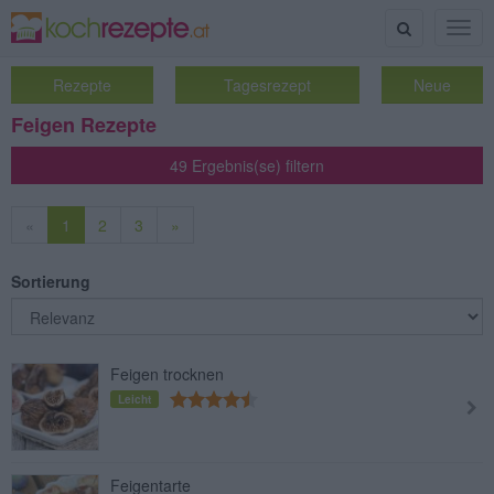
Suche
Togg
navig
Rezepte
Tagesrezept
Neue
Feigen Rezepte
49 Ergebnis(se) filtern
«
1
2
3
»
Sortierung
Feigen trocknen
Leicht
Feigentarte