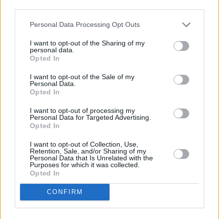
Feigen-Fladenbrot mit Ziegenkäse
third parties.
und Rucola
Personal Data Processing Opt Outs
Mittel
I want to opt-out of the Sharing of my
personal data.
Feigen im zarten Schinkenmantel
Opted In
Leicht
I want to opt-out of the Sale of my
Personal Data.
Opted In
Feigen-Risotto mit Gorgonzola
I want to opt-out of processing my
Leicht
Personal Data for Targeted Advertising.
Opted In
I want to opt-out of Collection, Use,
Retention, Sale, and/or Sharing of my
Personal Data that Is Unrelated with the
Purposes for which it was collected.
«
1
2
3
»
Opted In
Feigen können prima roh verzehrt werden, doch ebenso lecker
CONFIRM
sind Feigen Rezepte, in denen die vollaromatischen Früchte auf
andere Weise zubereitet werden. Die süßen Feigen enthalten viel