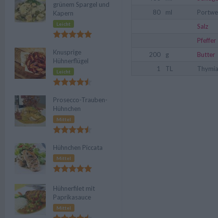
grünem Spargel und
80
ml
Portwe
Kapern
Leicht
Salz
Pfeffer
Knusprige
200
g
Butter
Hühnerflügel
1
TL
Thymi
Leicht
Prosecco-Trauben-
Hühnchen
Mittel
Hühnchen Piccata
Mittel
Hühnerfilet mit
Paprikasauce
Mittel