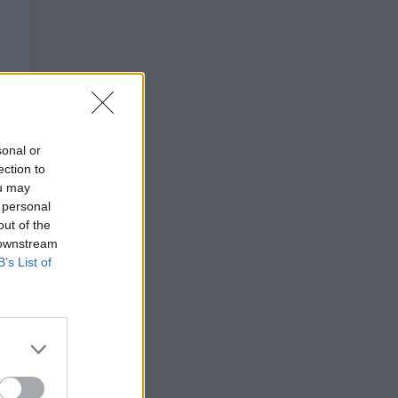
sonal or
ection to
ou may
 personal
out of the
 downstream
B’s List of