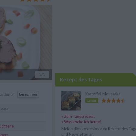
verschiedenen Aromen.
1
/1
Rezept des Tages
Kartoffel-Moussaka
ortionen
berechnen
Leicht
leber
» Zum Tagesrezept
» Was koche ich heute?
uchzehe
Melde dich kostenlos zum Rezept des Tag
und Newsletter an.
obers