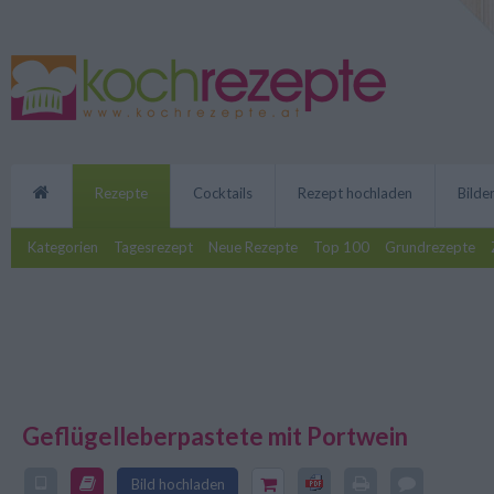
Rezepte
Cocktails
Rezept hochladen
Bilde
Kategorien
Tagesrezept
Neue Rezepte
Top 100
Grundrezepte
Geflügelleberpastete mit Portwein
Zu besonderen Anlässen darf es a
Rezept sein. Diese Geflügellebe
Bild hochladen