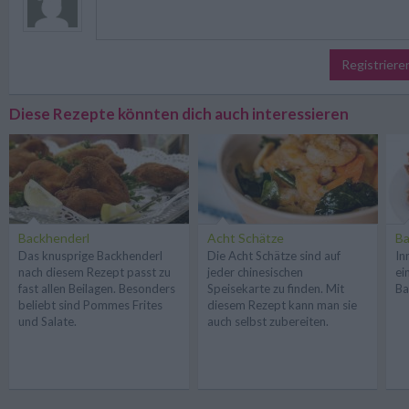
Registriere
Diese Rezepte könnten dich auch interessieren
Backhenderl
Acht Schätze
Ba
Das knusprige Backhenderl
Die Acht Schätze sind auf
In
nach diesem Rezept passt zu
jeder chinesischen
ei
fast allen Beilagen. Besonders
Speisekarte zu finden. Mit
Ba
beliebt sind Pommes Frites
diesem Rezept kann man sie
und Salate.
auch selbst zubereiten.