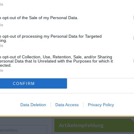
In
mit Portwein passt
o opt-out of the Sale of my Personal Data.
Zwiebel-Chutney.
In
to opt-out of processing my Personal Data for Targeted
ing.
Like uns auf Facebook...
In
o opt-out of Collection, Use, Retention, Sale, and/or Sharing
ersonal Data that Is Unrelated with the Purposes for which it
pte
/
Huhn Rezepte
/
lected.
 Gewürze Rezepte
/
In
epte
/
ch Rezepte
CONFIRM
Data Deletion
Data Access
Privacy Policy
Artikelempfehlung