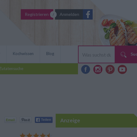
Registrieren
Anmelden
r
Kochwissen
Blog
Su
Zutatensuche
Anzeige
uch mal ein raffiniertes
rpastete mit Portwein