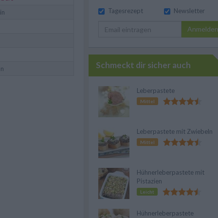
Tagesrezept
Newsletter
in
Anmelde
Schmeckt dir sicher auch
an
Leberpastete
Mittel
Leberpastete mit Zwiebeln
Mittel
Hühnerleberpastete mit
Pistazien
Leicht
Hühnerleberpastete