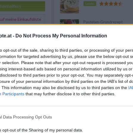
Leicht
henhelfern
f meine Einkaufsliste
Pasteten-Grundrezept
Mittel
te.at -
Do Not Process My Personal Information
rpastete mit Portwein
0°C (Ober- und
. Knoblauch schälen.
Gänseleberpastete
to opt-out of the sale, sharing to third parties, or processing of your per
ich von den Sehnen
Leicht
formation for targeted advertising by us, please use the below opt-out s
en mit dem Schlagobers,
r selection. Please note that after your opt-out request is processed y
noblauch fein pürieren.
en, salzen und pfeffern.
eing interest-based ads based on personal information utilized by us or
 Terrinenform (alternativ:
disclosed to third parties prior to your opt-out. You may separately opt-
hen) füllen und im
Anzeige
losure of your personal information by third parties on the IAB’s list of
ten backen.
. This information may also be disclosed by us to third parties on the
IA
zerlassen, aber nicht braun
Participants
that may further disclose it to other third parties.
n fein hacken und in die
astete aus dem Ofen
gewürzten Butter
hrank erkalten lassen.
l Data Processing Opt Outs
 ist, herausnehmen und
o opt-out of the Sharing of my personal data.