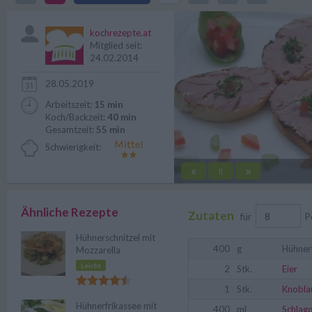
begeistert durch das Spiel mit 
kochrezepte.at
Mitglied seit:
24.02.2014
28.05.2019
Arbeitszeit:
15 min
Koch/Backzeit:
40 min
Gesamtzeit:
55 min
Schwierigkeit:
«
»
||
Ähnliche Rezepte
Zutaten
für
P
Hühnerschnitzel mit
400
g
Hühner
Mozzarella
Leicht
2
Stk.
Eier
1
Stk.
Knobla
Hühnerfrikassee mit
400
ml
Schlag