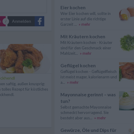
Eier kochen
Wer Eier kochen will, sollte in
erster Linie auf die richtige
n
Anmelden
Garzeit ...
» mehr
Mit Kräutern kochen
Mit Kräutern kochen - Kräuter
sind für den Geschmack einer
Mahlzeit...
» mehr
Geflügel kochen
Geflügel kochen - Geflügelfleisch
ist meist mager, kalorienarm und
ckhendl
a...
» mehr
nen saftig, außen knusprig:
n tolles Rezept für köstliches
Mayonnaise gerinnt – was
ckhendl.
tun?
Selbst gemachte Mayonnaise
schmeckt hervorragend. Sie
besteht aber aus...
» mehr
Gewürze, Öle und Dips für