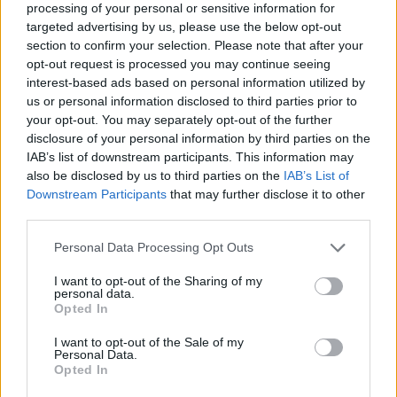
Deftiges Biergulasch
processing of your personal or sensitive information for
targeted advertising by us, please use the below opt-out
Leicht
section to confirm your selection. Please note that after your
opt-out request is processed you may continue seeing
interest-based ads based on personal information utilized by
Schnelle Kürbispuffer
us or personal information disclosed to third parties prior to
your opt-out. You may separately opt-out of the further
Leicht
disclosure of your personal information by third parties on the
IAB’s list of downstream participants. This information may
also be disclosed by us to third parties on the
IAB’s List of
Garnelen-Linguine in cremiger
Downstream Participants
that may further disclose it to other
Tomatensauce
third parties.
Leicht
Personal Data Processing Opt Outs
I want to opt-out of the Sharing of my
personal data.
1
21
41
61
72
73
74
84
Opted In
I want to opt-out of the Sale of my
Personal Data.
Weitere passende Kategorien
Opted In