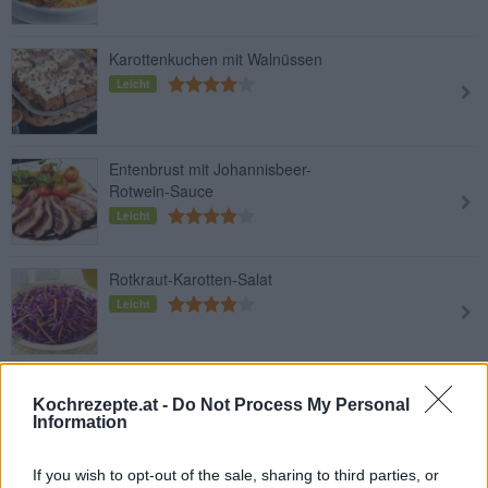
Karottenkuchen mit Walnüssen
Leicht
Entenbrust mit Johannisbeer-
Rotwein-Sauce
Leicht
Rotkraut-Karotten-Salat
Leicht
Gebratene Ente mit Äpfel
Kochrezepte.at -
Do Not Process My Personal
Leicht
Information
If you wish to opt-out of the sale, sharing to third parties, or