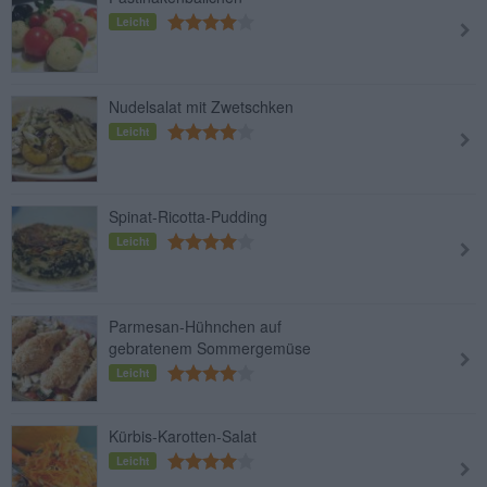
Leicht
Nudelsalat mit Zwetschken
Leicht
Spinat-Ricotta-Pudding
Leicht
Parmesan-Hühnchen auf
gebratenem Sommergemüse
Leicht
Kürbis-Karotten-Salat
Leicht