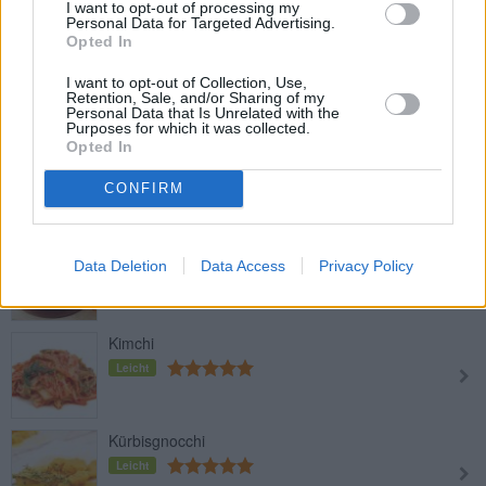
Top-Kategorierezepte
I want to opt-out of processing my
Personal Data for Targeted Advertising.
Opted In
Gemüsereis
Leicht
I want to opt-out of Collection, Use,
Retention, Sale, and/or Sharing of my
Personal Data that Is Unrelated with the
Purposes for which it was collected.
Kalte Gemüsesuppe (Gazpacho)
Opted In
Leicht
CONFIRM
Karotten-Ingwer-Suppe
Data Deletion
Data Access
Privacy Policy
Leicht
Kimchi
Leicht
Kürbisgnocchi
Leicht