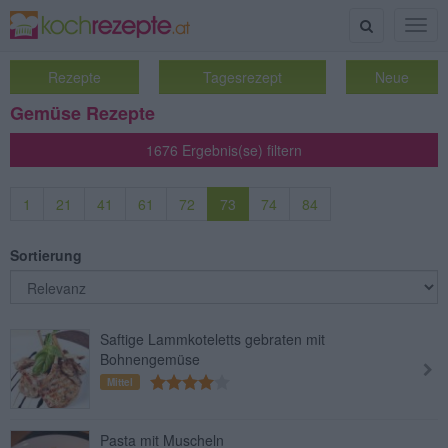
Suche
Togg
navig
Rezepte
Tagesrezept
Neue
Gemüse Rezepte
1676 Ergebnis(se) filtern
1
21
41
61
72
73
74
84
Sortierung
Saftige Lammkoteletts gebraten mit
Bohnengemüse
Mittel
Pasta mit Muscheln