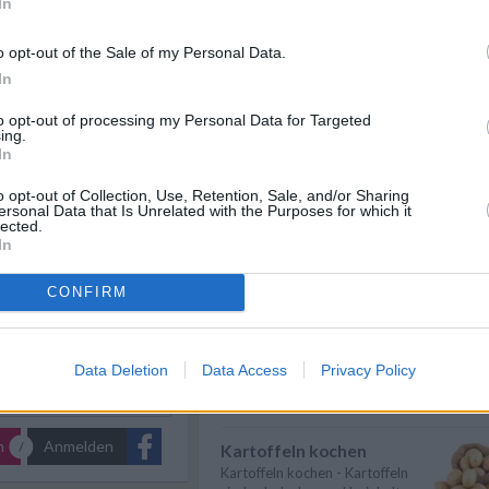
In
Spargel kochen
Rezepte
/
Spargel kochen - Hier gibt es
o opt-out of the Sale of my Personal Data.
sen Rezepte
/
nützliche Informationen zum
n Rezepte
/
In
Thema: Wie ...
» mehr
te
/
Pasta Rezepte
/
zepte
/
to opt-out of processing my Personal Data for Targeted
ten Rezepte
/
Nudeln kochen
ing.
pte
/
In
Nudeln kochen - Hier gibt es
ezepte
nützliche Informationen zum
Thema: Wie k...
» mehr
o opt-out of Collection, Use, Retention, Sale, and/or Sharing
ersonal Data that Is Unrelated with the Purposes for which it
lected.
Karfiol kochen
In
Karfiol kochen - Hier gibt es
nützliche Informationen zum
CONFIRM
Thema: Wie ...
» mehr
Suppen kochen
Suppen kochen - so gelingt es.
Data Deletion
Data Access
Privacy Policy
Als Grundlage für Suppen dienen
klare ...
» mehr
n
Anmelden
Kartoffeln kochen
Kartoffeln kochen - Kartoffeln