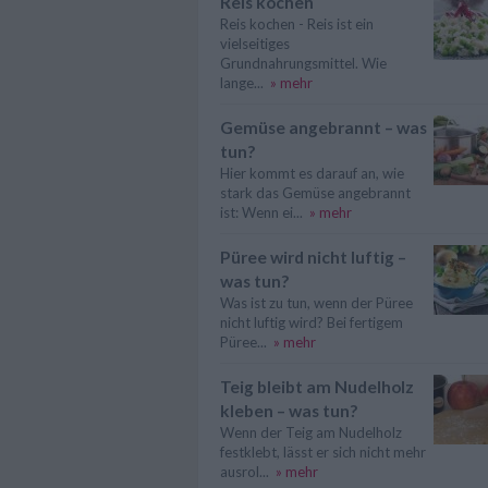
Reis kochen
Reis kochen - Reis ist ein
vielseitiges
Grundnahrungsmittel. Wie
lange...
» mehr
Gemüse angebrannt – was
tun?
Hier kommt es darauf an, wie
stark das Gemüse angebrannt
ist: Wenn ei...
» mehr
Püree wird nicht luftig –
was tun?
Was ist zu tun, wenn der Püree
nicht luftig wird? Bei fertigem
Püree...
» mehr
Teig bleibt am Nudelholz
kleben – was tun?
Wenn der Teig am Nudelholz
festklebt, lässt er sich nicht mehr
ausrol...
» mehr