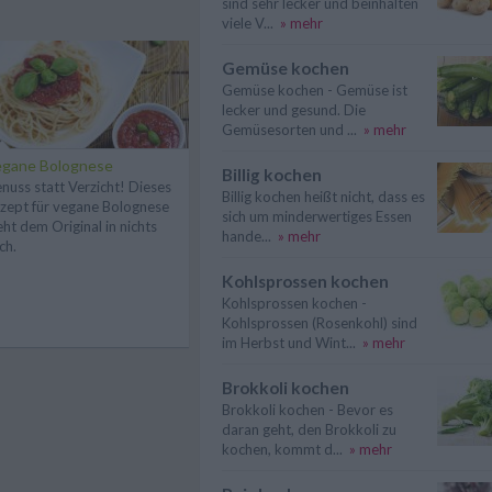
sind sehr lecker und beinhalten
viele V...
» mehr
Gemüse kochen
Gemüse kochen - Gemüse ist
lecker und gesund. Die
Gemüsesorten und ...
» mehr
egane Bolognese
Billig kochen
nuss statt Verzicht! Dieses
Billig kochen heißt nicht, dass es
zept für vegane Bolognese
sich um minderwertiges Essen
eht dem Original in nichts
hande...
» mehr
ch.
Kohlsprossen kochen
Kohlsprossen kochen -
Kohlsprossen (Rosenkohl) sind
im Herbst und Wint...
» mehr
Brokkoli kochen
Brokkoli kochen - Bevor es
daran geht, den Brokkoli zu
kochen, kommt d...
» mehr