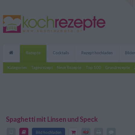
Rezepte
Cocktails
Rezept hochladen
Bilde
Kategorien
Tagesrezept
Neue Rezepte
Top 100
Grundrezepte
Spaghetti mit Linsen und Speck
Ein tolles Nudel Rezept für Spag
Bild hochladen