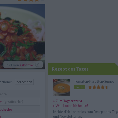
ln einfach mal anders.
1
/1
von
sabotrax
Rezept des Tages
Tomaten-Karotten-Suppe
ortionen
berechnen
Leicht
rote)
» Zum Tagesrezept
en
(gestückelte)
» Was koche ich heute?
uchzehe
Melde dich kostenlos zum Rezept des Tag
und Newsletter an.
l