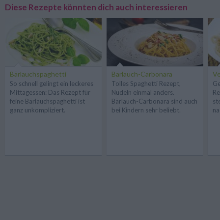
Diese Rezepte könnten dich auch interessieren
Bärlauchspaghetti
Bärlauch-Carbonara
V
So schnell gelingt ein leckeres
Tolles Spaghetti Rezept,
Ge
Mittagessen: Das Rezept für
Nudeln einmal anders.
Re
feine Bärlauchspaghetti ist
Bärlauch-Carbonara sind auch
st
ganz unkompliziert.
bei Kindern sehr beliebt.
na