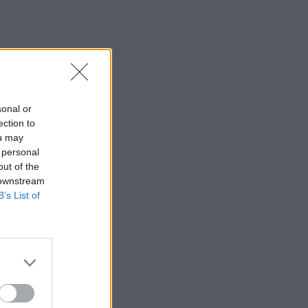
sonal or
ection to
ou may
 personal
out of the
 downstream
B’s List of