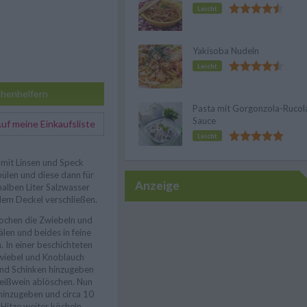
Leicht
Yakisoba Nudeln
Leicht
henhelfern
Pasta mit Gorgonzola-Rucol
Sauce
f meine Einkaufsliste
Leicht
 mit Linsen und Speck
pülen und diese dann für
Anzeige
halben Liter Salzwasser
dem Deckel verschließen.
ochen die Zwiebeln und
len und beides in feine
 In einer beschichteten
Zwiebel und Knoblauch
nd Schinken hinzugeben
eißwein ablöschen. Nun
inzugeben und circa 10
 Hitze weiter köcheln.