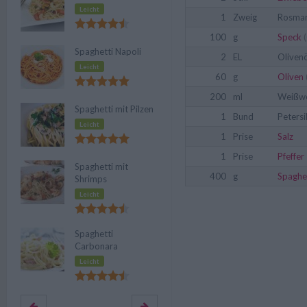
Leicht
1
Zweig
Rosmar
100
g
Speck
(
Spaghetti Napoli
2
EL
Olivenö
Leicht
60
g
Oliven
200
ml
Weißw
Spaghetti mit Pilzen
1
Bund
Petersi
Leicht
1
Prise
Salz
1
Prise
Pfeffer
Spaghetti mit
400
g
Spaghe
Shrimps
Leicht
Spaghetti
Carbonara
Leicht