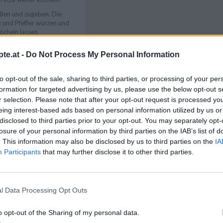
eßen und zugeben. Die
z und Pfeffer würzen und
öcheln lassen.
f die Spaghetti nach
te.at -
Do Not Process My Personal Information
ssfest kochen, abgießen,
in eine Schüssel geben.
Like uns auf Facebook...
ßen und alles miteinander
to opt-out of the sale, sharing to third parties, or processing of your per
silie abwaschen,
formation for targeted advertising by us, please use the below opt-out s
hacken. Diese darüber
r selection. Please note that after your opt-out request is processed y
rvieren.
eing interest-based ads based on personal information utilized by us or
disclosed to third parties prior to your opt-out. You may separately opt-
losure of your personal information by third parties on the IAB’s list of
nd Speck passen auch
. This information may also be disclosed by us to third parties on the
IA
käse und frischer
Participants
that may further disclose it to other third parties.
en Speck zur Hand hat,
Schinken nehmen.
l Data Processing Opt Outs
Artikelempfehlung
o opt-out of the Sharing of my personal data.