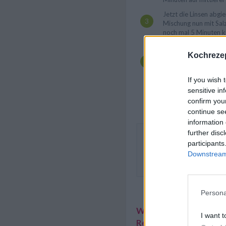
Jetzt die Linsen abgi
Mischung nun mit Sal
noch mal 5 Minuten k
In einem weiteren Top
Kochrezep
Packungsanweisung bi
kurz abschrecken und 
Die Sauce drüber gie
If you wish 
vermengen. Die Peter
sensitive in
abschütteln und fein 
confirm you
streuen und sofort se
continue se
information 
further disc
Zu Spaghetti mit Linsen u
participants
frisch geriebener Parmesan
Downstream 
Blattsalat. Wenn man kein
kann man auch gekochten 
Persona
Weitere interessante
I want t
Rezeptsammlungen