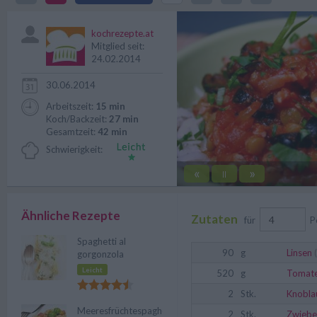
Die beliebten italienischen Nude
kochrezepte.at
Mitglied seit:
24.02.2014
30.06.2014
Arbeitszeit:
15 min
Koch/Backzeit:
27 min
Gesamtzeit:
42 min
Schwierigkeit:
«
»
||
Ähnliche Rezepte
Zutaten
für
P
Spaghetti al
90
g
Linsen
(
gorgonzola
Leicht
520
g
Tomat
2
Stk.
Knobla
Meeresfrüchtespaghetti
2
Stk.
Zwiebe