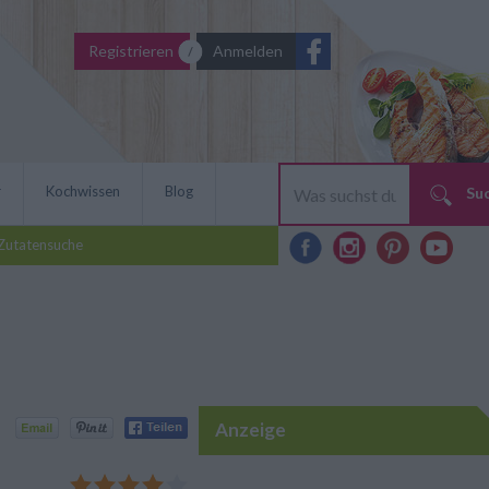
Registrieren
Anmelden
r
Kochwissen
Blog
Su
Zutatensuche
Anzeige
hetti mit Linsen und Speck.