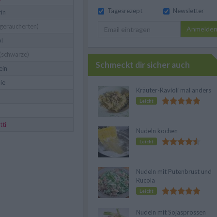
Tagesrezept
Newsletter
in
geräucherten)
Anmelde
l
(schwarze)
Schmeckt dir sicher auch
ein
lie
Kräuter-Ravioli mal anders
Leicht
tti
Nudeln kochen
Leicht
Nudeln mit Putenbrust und
Rucola
Leicht
Nudeln mit Sojasprossen