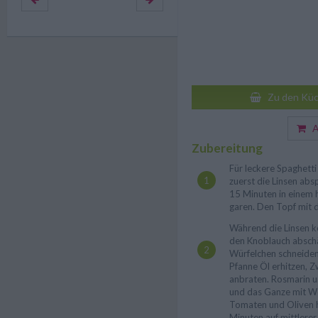
Zu den Küc
Au
Zubereitung
Für leckere Spaghetti
zuerst die Linsen abs
15 Minuten in einem 
garen. Den Topf mit 
Während die Linsen k
den Knoblauch abschä
Würfelchen schneiden.
Pfanne Öl erhitzen, 
anbraten. Rosmarin u
und das Ganze mit W
Tomaten und Oliven h
Minuten auf mittlerer