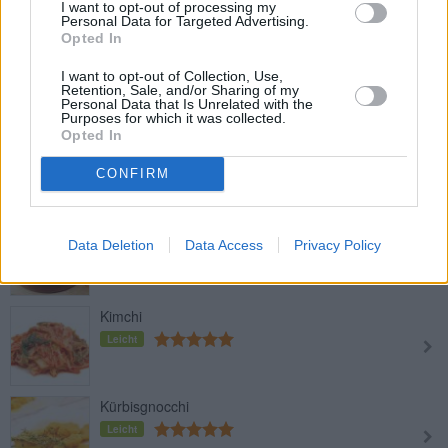
Top-Kategorierezepte
I want to opt-out of processing my
Personal Data for Targeted Advertising.
Opted In
Gemüsereis
Leicht
I want to opt-out of Collection, Use,
Retention, Sale, and/or Sharing of my
Personal Data that Is Unrelated with the
Purposes for which it was collected.
Kalte Gemüsesuppe (Gazpacho)
Opted In
Leicht
CONFIRM
Karotten-Ingwer-Suppe
Data Deletion
Data Access
Privacy Policy
Leicht
Kimchi
Leicht
Kürbisgnocchi
Leicht