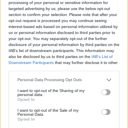
Miesmuscheln in cremiger Sauce
processing of your personal or sensitive information for
targeted advertising by us, please use the below opt-out
Mittel
section to confirm your selection. Please note that after your
opt-out request is processed you may continue seeing
interest-based ads based on personal information utilized by
Eingelegte Zucchini
us or personal information disclosed to third parties prior to
your opt-out. You may separately opt-out of the further
Leicht
disclosure of your personal information by third parties on the
IAB’s list of downstream participants. This information may
also be disclosed by us to third parties on the
IAB’s List of
Veganer Quinoa-Burger
Downstream Participants
that may further disclose it to other
Leicht
third parties.
Personal Data Processing Opt Outs
I want to opt-out of the Sharing of my
personal data.
1
21
42
62
74
75
76
84
Opted In
I want to opt-out of the Sale of my
Personal Data.
Weitere passende Kategorien
Opted In