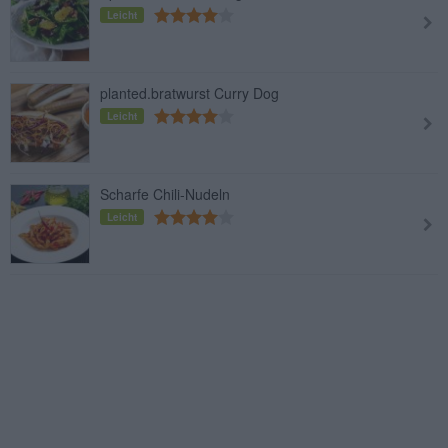
Leicht
planted.bratwurst Curry Dog
Leicht
Scharfe Chili-Nudeln
Leicht