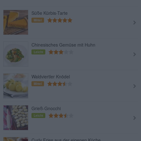
Süße Kürbis-Tarte
Mittel
Chinesisches Gemüse mit Huhn
Leicht
Waldviertler Knödel
Mittel
Grieß-Gnocchi
Leicht
Curly Fries aus der eigenen Küche