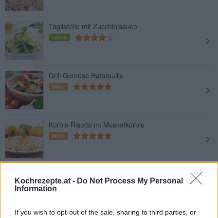
Tagliatelle mit Zucchinisauce
Leicht
Grill Gemüse Ratatouille
Mittel
Kürbis-Risotto im Muskatkürbis
Mittel
Ente mit Pflaumen-Blaukraut und
Kochrezepte.at -
Do Not Process My Personal
Kartoffelknödel
Information
Mittel
If you wish to opt-out of the sale, sharing to third parties, or