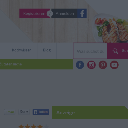
Registrieren
Anmelden
r
Kochwissen
Blog
Su
Zutatensuche
Anzeige
: Gemüsespieße mit