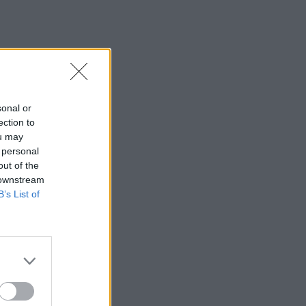
sonal or
ection to
ou may
 personal
out of the
 downstream
B’s List of