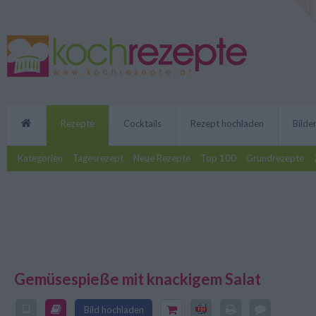
Rezepte
Cocktails
Rezept hochladen
Bilde
Kategorien
Tagesrezept
Neue Rezepte
Top 100
Grundrezepte
Gemüsespieße mit knackigem Salat
Leichtes, vegetarisches Rezept
Bild hochladen