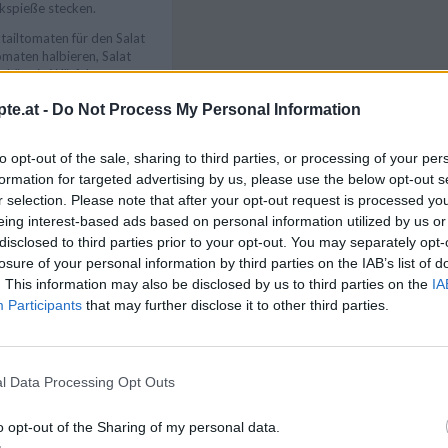
kspieße stecken.
tailtomaten für den Salat
omaten halbieren, Salat
takäse in Würfel
eiteten Salatzutaten in
te.at -
Do Not Process My Personal Information
Like uns auf Facebook...
arinade aus Olivenöl,
er und Salz anrühren. Die
to opt-out of the sale, sharing to third parties, or processing of your per
r Marinade bepinseln,
formation for targeted advertising by us, please use the below opt-out s
ter den Salat mischen. Die
r selection. Please note that after your opt-out request is processed y
eizten Grill bis zum
eing interest-based ads based on personal information utilized by us or
sgrad grillen, dabei
disclosed to third parties prior to your opt-out. You may separately opt-
llern anrichten, Salat
losure of your personal information by third parties on the IAB’s list of
. This information may also be disclosed by us to third parties on the
IA
Participants
that may further disclose it to other third parties.
ckigem Salat
nn frische, gehackte
rührt werden. Wer die
l Data Processing Opt Outs
r den Sommer genießen
Backofen auf der
Artikelempfehlung
o opt-out of the Sharing of my personal data.