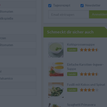
a
Tagesrezept
Newsletter
iltomaten
Anmelde
likspieße
Schmeckt dir sicher auch
erzen
Kohlsprossensuppe
iltomaten
Leicht
Einfache Karotten-Ingwer-
Suppe
l
Leicht
Balsamico
Fusilli mit Kokos und Spinat
Leicht
Spaghetti Primavera