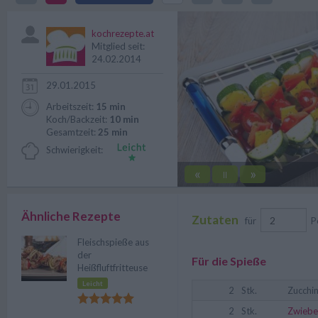
knackigem Salat und leckerem F
kochrezepte.at
Mitglied seit:
24.02.2014
29.01.2015
Arbeitszeit:
15 min
Koch/Backzeit:
10 min
Gesamtzeit:
25 min
Schwierigkeit:
«
»
||
Ähnliche Rezepte
Zutaten
für
P
Fleischspieße aus
der
Für die Spieße
Heißfluftfritteuse
Leicht
2
Stk.
Zucchin
2
Stk.
Zwiebe