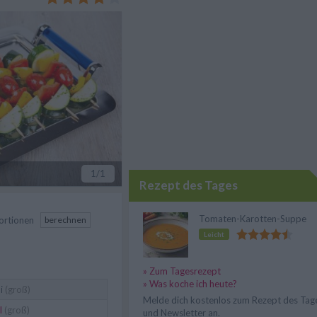
etakäse.
1
/1
Rezept des Tages
Tomaten-Karotten-Suppe
ortionen
berechnen
Leicht
» Zum Tagesrezept
» Was koche ich heute?
i
(groß)
Melde dich kostenlos zum Rezept des Tag
l
(groß)
und Newsletter an.