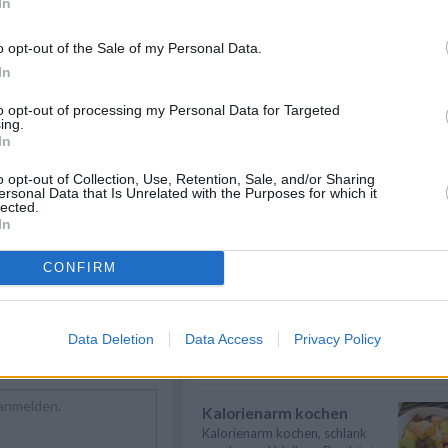
In
Spargel kochen
Spargel kochen - Hier gibt es
o opt-out of the Sale of my Personal Data.
nützliche Informationen zum
In
Thema: Wie ...
» mehr
to opt-out of processing my Personal Data for Targeted
Karfiol kochen
ing.
pte
/
Einfache Rezepte
/
In
Karfiol kochen - Hier gibt es
ezepte
/
nützliche Informationen zum
te zum Grillen
/
Thema: Wie ...
» mehr
o opt-out of Collection, Use, Retention, Sale, and/or Sharing
ersonal Data that Is Unrelated with the Purposes for which it
richte
/
lected.
Suppen kochen
ten Rezepte
/
In
 Rezepte
Suppen kochen - so gelingt es.
Als Grundlage für Suppen dienen
CONFIRM
klare ...
» mehr
Kartoffeln kochen
Kartoffeln kochen - Kartoffeln
Data Deletion
Data Access
Privacy Policy
sind sehr lecker und beinhalten
viele V...
» mehr
Kalorienarm kochen
Kalorienarm kochen, schlank