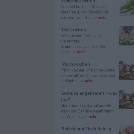
Brokkoli kochen
Brokkoli kochen - Bevor es
daran geht, den Brokkoli zu
kochen, kommt d...
» mehr
Reis kochen
Reis kochen - Reis ist ein
vielseitiges
Grundnahrungsmittel. Wie
lange...
» mehr
Frisch kochen
Frisch kochen - Frisch gekochte
Lebensmittel schmecken besser
und habe...
» mehr
Gemüse angebrannt – was
tun?
Hier kommt es darauf an, wie
stark das Gemüse angebrannt
ist: Wenn ei...
» mehr
Fleisch und Fisch richtig