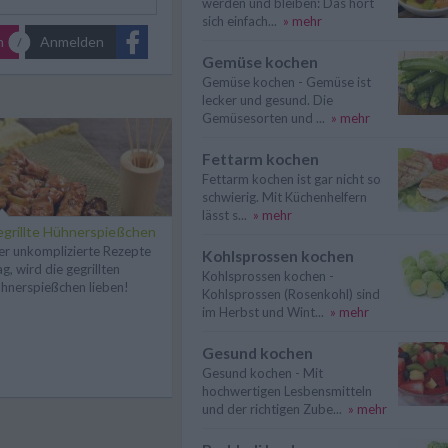
werden und bleiben: Das hört
sich einfach...
» mehr
n
Anmelden
Gemüse kochen
Gemüse kochen - Gemüse ist
lecker und gesund. Die
Gemüsesorten und ...
» mehr
Fettarm kochen
Fettarm kochen ist gar nicht so
schwierig. Mit Küchenhelfern
lässt s...
» mehr
grillte Hühnerspießchen
r unkomplizierte Rezepte
Kohlsprossen kochen
g, wird die gegrillten
Kohlsprossen kochen -
hnerspießchen lieben!
Kohlsprossen (Rosenkohl) sind
im Herbst und Wint...
» mehr
Gesund kochen
Gesund kochen - Mit
hochwertigen Lesbensmitteln
und der richtigen Zube...
» mehr