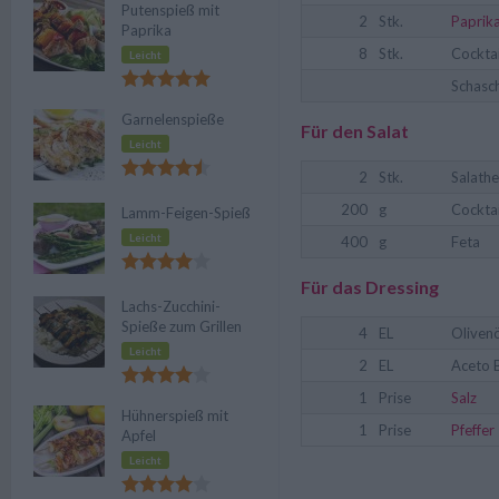
Putenspieß mit
2
Stk.
Paprik
Paprika
8
Stk.
Cockta
Leicht
Schasch
Garnelenspieße
Für den Salat
Leicht
2
Stk.
Salath
200
g
Cockta
Lamm-Feigen-Spieß
Leicht
400
g
Feta
Für das Dressing
Lachs-Zucchini-
Spieße zum Grillen
4
EL
Olivenö
Leicht
2
EL
Aceto 
1
Prise
Salz
Hühnerspieß mit
1
Prise
Pfeffer
Apfel
Leicht