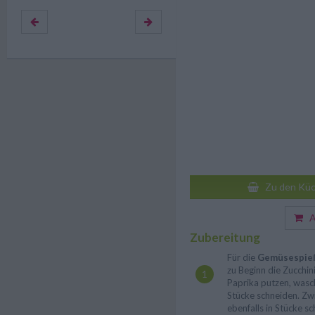
Zu den Küc
Au
Zubereitung
Für die
Gemüsespieß
zu Beginn die Zucchin
Paprika putzen, was
Stücke schneiden. Zw
ebenfalls in Stücke s