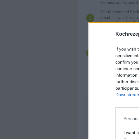
Gemüse auf Schaschli
Salatherzen und Cock
ebenfalls waschen. T
kleiner schneiden. Fe
schneiden. Die vorber
Kochrezep
eine Schüssel geben.
In einer Schale die M
Balsamicoessig, Pfeff
If you wish 
Gemüsespieße mit de
sensitive in
restliche Marinade un
confirm you
Spieße auf dem vorgeh
continue se
gewünschten Bräunung
information 
wenden. Spieße auf Te
further disc
dazu servieren.
participants
Downstream 
Die Gemüsespieße mit kna
schmecken noch besser, we
Kräuter in das Dressing ge
Persona
leckeren Spieße schon vo
will, der kann sie auch im 
Grillstufe zubereiten.
I want t