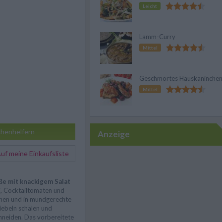
Leicht
Lamm-Curry
Mittel
Geschmortes Hauskaninche
Mittel
henhelfern
Anzeige
f meine Einkaufsliste
e mit knackigem Salat
i, Cocktailtomaten und
chen und in mundgerechte
iebeln schälen und
chneiden. Das vorbereitete