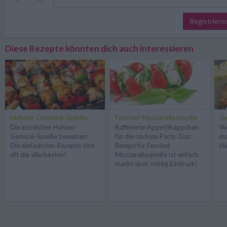
Registriere
Diese Rezepte könnten dich auch interessieren
Hühner-Gemüse-Spieße
Fenchel-Mozzarellaspieße
Ge
Die köstlichen Hühner-
Raffinierte Appetithäppchen
We
Gemüse-Spieße beweisen:
für die nächste Party: Das
ma
Die einfachsten Rezepte sind
Rezept für Fenchel-
Hü
oft die allerbesten!
Mozzarellaspieße ist einfach,
macht aber richtig Eindruck!