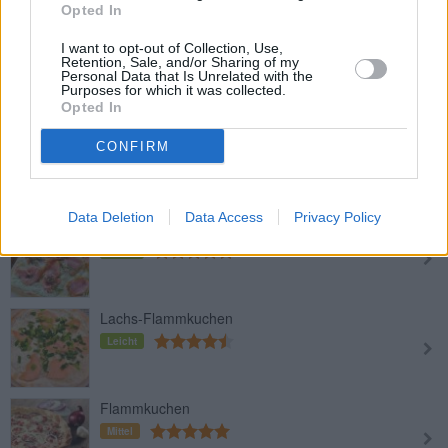
Opted In
Flammkuchen mit Lauch
I want to opt-out of Collection, Use,
Retention, Sale, and/or Sharing of my
Leicht
Personal Data that Is Unrelated with the
Purposes for which it was collected.
Opted In
Flammkuchen mit Speck und
CONFIRM
Zwiebeln
Leicht
Data Deletion
Data Access
Privacy Policy
Flammkuchen mit Räucherlachs
Leicht
Lachs-Flammkuchen
Leicht
Flammkuchen
Mittel