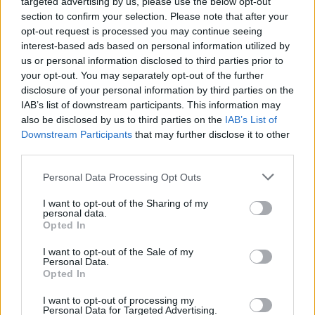
targeted advertising by us, please use the below opt-out
section to confirm your selection. Please note that after your
opt-out request is processed you may continue seeing
interest-based ads based on personal information utilized by
us or personal information disclosed to third parties prior to
your opt-out. You may separately opt-out of the further
disclosure of your personal information by third parties on the
Interessante Rezeptsammlungen
IAB’s list of downstream participants. This information may
Flammkuchen Rezepte
/
Germteig Rezepte
/
Hauptspeisen
also be disclosed by us to third parties on the
IAB’s List of
Rezepte
/
Italienische Rezepte
/
Parmesan Rezepte
/
Prosciutto
Downstream Participants
that may further disclose it to other
third parties.
Rezepte
Personal Data Processing Opt Outs
Top
Ähnliche Rezepte
I want to opt-out of the Sharing of my
personal data.
Schneller Flammkuchen
Opted In
Leicht
I want to opt-out of the Sale of my
Personal Data.
Opted In
Flammkuchen mit Tomaten
I want to opt-out of processing my
Leicht
Personal Data for Targeted Advertising.