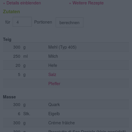
» Details einblenden
» Weitere Rezepte
Zutaten
für
Portionen
berechnen
Teig
300
g
Mehl
(Typ 405)
250
ml
Milch
20
g
Hefe
5
g
Salz
Pfeffer
Masse
300
g
Quark
6
Stk.
Eigelb
300
g
Créme frâiche
300
g
Prosciutto di San Daniele
(klein gewürfelt)