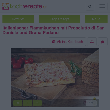
Suche
Togg
navig
Rezepte
Tagesrezept
Neue
Italienischer Flammkuchen mit Prosciutto di San
Daniele und Grana Padano
Ab ins Kochbuch
«
»
1
/1
||