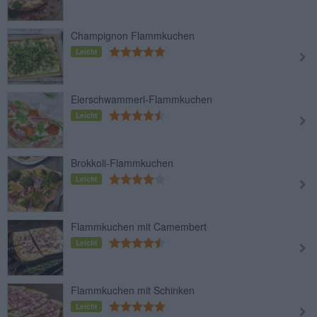
Champignon Flammkuchen
Leicht
Eierschwammerl-Flammkuchen
Leicht
Brokkoli-Flammkuchen
Leicht
Flammkuchen mit Camembert
Leicht
Flammkuchen mit Schinken
Leicht