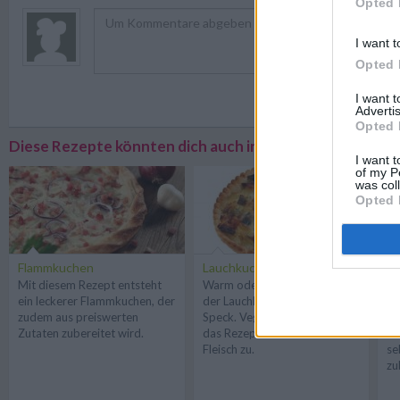
Opted 
I want t
Opted 
Registriere
I want 
Advertis
Opted 
Diese Rezepte könnten dich auch interessieren
I want t
of my P
was col
Opted 
Flammkuchen
Lauchkuchen
Fl
Mit diesem Rezept entsteht
Warm oder kalt ein Genuss,
De
ein leckerer Flammkuchen, der
der Lauchkuchen mit feinem
Sc
zudem aus preiswerten
Speck. Vegetarier bereiten
au
Zutaten zubereitet wird.
das Rezept einfach ohne
wi
Fleisch zu.
se
zu