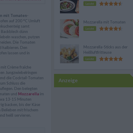
Leicht
n mit Tomaten-
ofen auf 200 °C Umluft
Mozzarella mit Tomaten
mkuchenteig samt
Leicht
m Backblech dünn
wiebeln waschen, putzen
hneiden. Die Tomaten
Mozzarella-Sticks aus der
d halbieren. Den
Heißluftfritteuse
fen lassen und in
Leicht
 mit Crème fraîche
den Jungzwiebelringen
end die Cocktail-Tomaten
Anzeige
zum Schluss die
uflegen. Den belegten
maten und
Mozzarella
im
twa 13-15 Minuten
ig backen, bis der Käse
 Belieben mit frischem
nd heiß servieren.