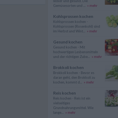
lecker und gesund. Die
Gemüsesorten und ...
» mehr
Kohlsprossen kochen
Kohlsprossen kochen -
Kohlsprossen (Rosenkohl) sind
im Herbst und Wint...
» mehr
Gesund kochen
Gesund kochen - Mit
hochwertigen Lesbensmitteln
und der richtigen Zube...
» mehr
Brokkoli kochen
Brokkoli kochen - Bevor es
daran geht, den Brokkoli zu
kochen, kommt d...
» mehr
Reis kochen
Reis kochen - Reis ist ein
vielseitiges
Grundnahrungsmittel. Wie
lange...
» mehr