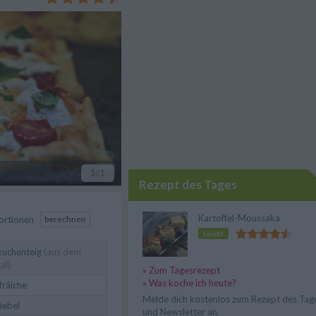
1
/1
Rezept des Tages
Kartoffel-Moussaka
ortionen
berechnen
Leicht
uchenteig
(aus dem
al)
» Zum Tagesrezept
» Was koche ich heute?
frâiche
Melde dich kostenlos zum Rezept des Tag
iebel
und Newsletter an.