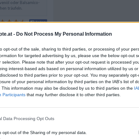
venöl oder Balsamico-
en träufeln.
te.at -
Do Not Process My Personal Information
Like uns auf Facebook...
to opt-out of the sale, sharing to third parties, or processing of your per
formation for targeted advertising by us, please use the below opt-out s
 Rezepte
/
en Rezepte
/
r selection. Please note that after your opt-out request is processed y
e Rezepte
/
eing interest-based ads based on personal information utilized by us or
en Rezepte
/
disclosed to third parties prior to your opt-out. You may separately opt-
ezepte
/
losure of your personal information by third parties on the IAB’s list of
richte
/
Single Rezepte
/
. This information may also be disclosed by us to third parties on the
IA
ten Rezepte
/
Participants
that may further disclose it to other third parties.
l Data Processing Opt Outs
Artikelempfehlung
o opt-out of the Sharing of my personal data.