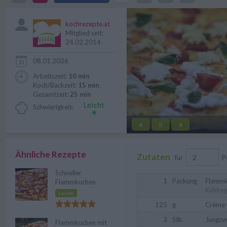
Mozzarella.
kochrezepte.at
Mitglied seit:
24.02.2014
08.01.2026
Arbeitszeit:
10 min
Koch/Backzeit:
15 min
Gesamtzeit:
25 min
Schwierigkeit:
«
»
||
Ähnliche Rezepte
Zutaten
für
P
Schneller
1
Packung
Flammk
Flammkuchen
Kühlreg
Leicht
125
g
Créme 
3
Stk.
Jungzw
Flammkuchen mit