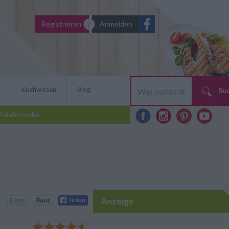
Registrieren
Anmelden
r
Kochwissen
Blog
Su
Zutatensuche
Anzeige
zzarella ist ein leichtes
en, cremige Crème fraîche
 mild schmelzenden