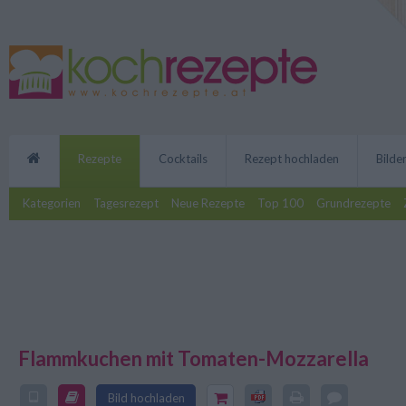
Rezepte
Cocktails
Rezept hochladen
Bilde
Kategorien
Tagesrezept
Neue Rezepte
Top 100
Grundrezepte
Flammkuchen mit Tomaten-Mozzarella
Der Flammkuchen mit Tomaten-Mo
Ofengericht mit knusprigem Bod
und saftige Tomaten treffen auf
Bild hochladen