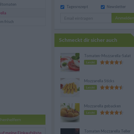
iltomaten
Tagesrezept
Newsletter
ella
Anmelde
um frisch
Schmeckt dir sicher auch
Tomaten-Mozzarella-Salat
Leicht
Mozzarella Sticks
Leicht
Mozzarella gebacken
Leicht
henhelfern
Tomaten Mozzarella Teller
f meine Einkaufsliste