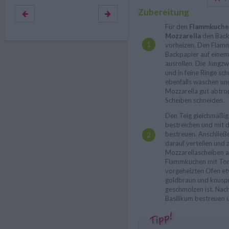
Zubereitung
Für den
Flammkuche
Mozzarella
den Back
vorheizen. Den Flam
Backpapier auf eine
ausrollen. Die Jungz
und in feine Ringe sc
ebenfalls waschen un
Mozzarella gut abtrop
Scheiben schneiden.
Den Teig gleichmäßig
bestreichen und mit 
bestreuen. Anschließ
darauf verteilen und 
Mozzarellascheiben a
Flammkuchen mit To
vorgeheizten Ofen e
goldbraun und knuspr
geschmolzen ist. Nach
Basilikum bestreuen u