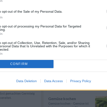
In
Spargel kochen
Spargel kochen - Hier gibt es
o opt-out of the Sale of my Personal Data.
nützliche Informationen zum
In
Thema: Wie ...
» mehr
n
Anmelden
to opt-out of processing my Personal Data for Targeted
Karfiol kochen
ing.
In
Karfiol kochen - Hier gibt es
nützliche Informationen zum
Thema: Wie ...
» mehr
o opt-out of Collection, Use, Retention, Sale, and/or Sharing
ersonal Data that Is Unrelated with the Purposes for which it
lected.
Suppen kochen
In
Suppen kochen - so gelingt es.
Als Grundlage für Suppen dienen
CONFIRM
klare ...
» mehr
ammkuchen mit Schinken
Kartoffeln kochen
r Flammkuchen mit
Kartoffeln kochen - Kartoffeln
hinken schmeckt
Data Deletion
Data Access
Privacy Policy
sind sehr lecker und beinhalten
sgezeichnet. Dieses Rezept
viele V...
» mehr
rd der Flammkuchen mit
lbst gemachten Germteig
bereitet.
Gemüse kochen
Gemüse kochen - Gemüse ist