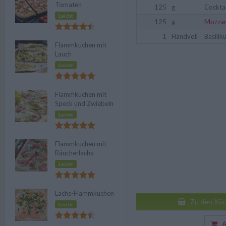
Tomaten
125
g
Cockta
Leicht
125
g
Mozzar
1
Handvoll
Basilik
Flammkuchen mit
Lauch
Leicht
Flammkuchen mit
Speck und Zwiebeln
Leicht
Flammkuchen mit
Räucherlachs
Leicht
Lachs-Flammkuchen
Zu den Küc
Leicht
Au