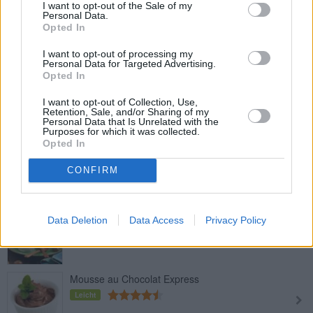
I want to opt-out of the Sale of my
Personal Data.
Winter-Dessert
Opted In
Leicht
I want to opt-out of processing my
Personal Data for Targeted Advertising.
Opted In
Toffifee-Dessert
I want to opt-out of Collection, Use,
Leicht
Retention, Sale, and/or Sharing of my
Personal Data that Is Unrelated with the
Purposes for which it was collected.
Opted In
Sektcreme
Mittel
CONFIRM
Kastanien-Rum-Mousse
Data Deletion
Data Access
Privacy Policy
Leicht
Mousse au Chocolat Express
Leicht