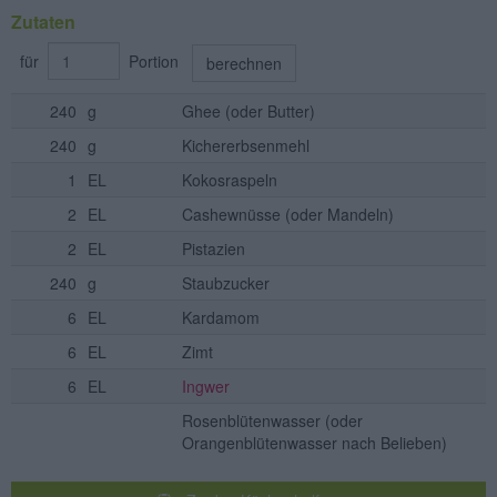
Zutaten
für
Portion
berechnen
240
g
Ghee
(oder Butter)
240
g
Kichererbsenmehl
1
EL
Kokosraspeln
2
EL
Cashewnüsse
(oder Mandeln)
2
EL
Pistazien
240
g
Staubzucker
6
EL
Kardamom
6
EL
Zimt
6
EL
Ingwer
Rosenblütenwasser
(oder
Orangenblütenwasser nach Belieben)