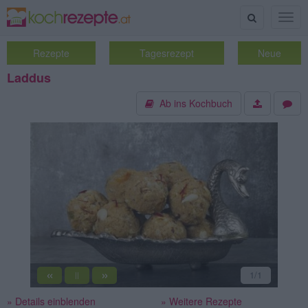
Suche
Togg
navig
Rezepte
Tagesrezept
Neue
Laddus
Ab ins Kochbuch
«
»
1
/1
||
» Details einblenden
» Weitere Rezepte