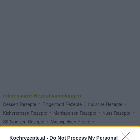
Interessante Rezeptsammlungen
Dessert Rezepte
/
Fingerfood Rezepte
/
Indische Rezepte
/
Kichererbsen Rezepte
/
Mehlspeisen Rezepte
/
Nuss Rezepte
/
Süßspeisen Rezepte
/
Nachspeisen Rezepte
Top
Kochrezepte.at -
Do Not Process My Personal