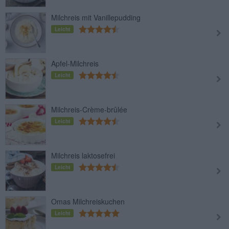
Milchreis mit Vanillepudding
Leicht
Apfel-Milchreis
Leicht
Milchreis-Crème-brûlée
Leicht
Milchreis laktosefrei
Leicht
Omas Milchreiskuchen
Leicht