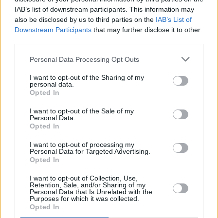
Ähnliche Rezepte
IAB’s list of downstream participants. This information may
Gebackener Milchreis
also be disclosed by us to third parties on the
IAB’s List of
Leicht
Downstream Participants
that may further disclose it to other
third parties.
Milchreis mit Kirschen
Personal Data Processing Opt Outs
Leicht
I want to opt-out of the Sharing of my
personal data.
Opted In
Milchreis mit Zimt
I want to opt-out of the Sale of my
Leicht
Personal Data.
Opted In
I want to opt-out of processing my
Quitten-Milchreis
Personal Data for Targeted Advertising.
Leicht
Opted In
I want to opt-out of Collection, Use,
Retention, Sale, and/or Sharing of my
Milchreis mit Rosinen
Personal Data that Is Unrelated with the
Purposes for which it was collected.
Leicht
Opted In