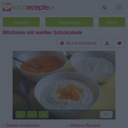
Suche
Togg
navig
Rezepte
Tagesrezept
Neue
Milchreis mit weißer Schokolade
Ab ins Kochbuch
«
»
1
/1
||
» Details einblenden
» Weitere Rezepte