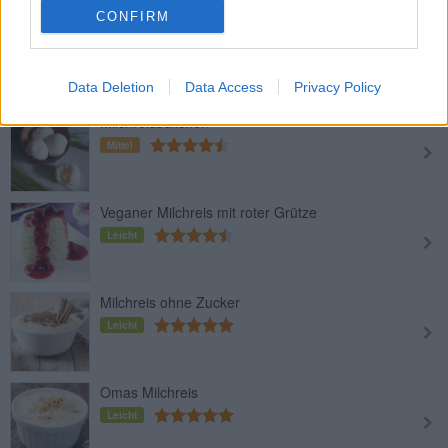
CONFIRM
Milchreis Grundrezept
Leicht
Data Deletion
Data Access
Privacy Policy
Milchreisbällchen
Mittel
Veganer Milchreis mit roter Grütze
Leicht
Milchreis ohne Zucker
Leicht
Omas Milchreis
Leicht