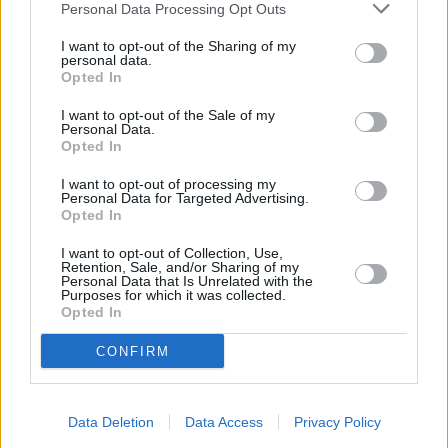
Personal Data Processing Opt Outs
Apfel-Marzipan Marmelade
I want to opt-out of the Sharing of my
personal data.
Leicht
Opted In
I want to opt-out of the Sale of my
Marillen Marmelade
Personal Data.
Opted In
Leicht
I want to opt-out of processing my
Personal Data for Targeted Advertising.
Opted In
Einfache Preiselbeermarmelade
Leicht
I want to opt-out of Collection, Use,
Retention, Sale, and/or Sharing of my
Personal Data that Is Unrelated with the
Purposes for which it was collected.
Erdbeermarmelade
Opted In
Leicht
CONFIRM
Apfelmarmelade
Data Deletion
Data Access
Privacy Policy
Leicht