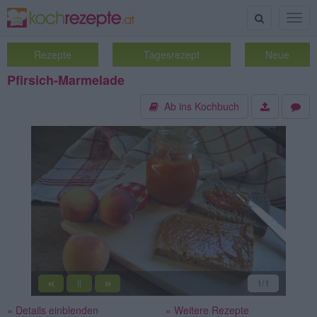
Suche
Togg
navig
Rezepte
Tagesrezept
Neue
Pfirsich-Marmelade
Ab ins Kochbuch
«
»
1
/1
||
» Details einblenden
» Weitere Rezepte