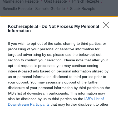
Marmeladen Rezepte
/
Obst Rezepte
/
Pfirsich Rezepte
/
Schnelle Rezepte - Schnelle Gerichte
/
Snack Rezepte
Top
Ähnliche Rezepte
Kochrezepte.at -
Do Not Process My Personal
Information
Zwetschken-Marmelade
Leicht
If you wish to opt-out of the sale, sharing to third parties, or
processing of your personal or sensitive information for
targeted advertising by us, please use the below opt-out
Preiselbeermarmelade mit Rotwein
section to confirm your selection. Please note that after your
Leicht
opt-out request is processed you may continue seeing
interest-based ads based on personal information utilized by
us or personal information disclosed to third parties prior to
Leckeres Preiselbeergelee
your opt-out. You may separately opt-out of the further
Leicht
disclosure of your personal information by third parties on the
IAB’s list of downstream participants. This information may
also be disclosed by us to third parties on the
IAB’s List of
Downstream Participants
that may further disclose it to other
Melonen-Marmelade
third parties.
Leicht