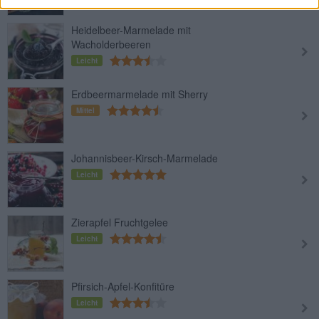
Heidelbeer-Marmelade mit
Wacholderbeeren
Leicht
Erdbeermarmelade mit Sherry
Mittel
Johannisbeer-Kirsch-Marmelade
Leicht
Zierapfel Fruchtgelee
Leicht
Pfirsich-Apfel-Konfitüre
Leicht