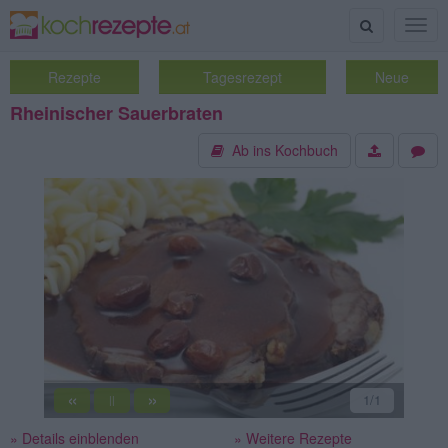
Suche
Togg
navig
Rezepte
Tagesrezept
Neue
Rheinischer Sauerbraten
Ab ins Kochbuch
«
»
1
/1
||
» Details einblenden
» Weitere Rezepte