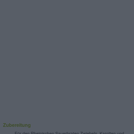
Zubereitung
Für den Rheinischen Sauerbraten Zwiebeln, Karotten und