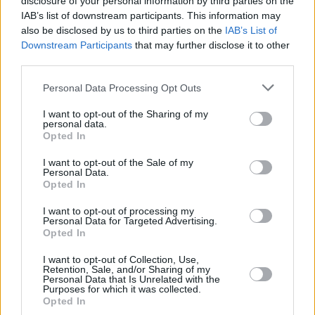
disclosure of your personal information by third parties on the
Interessante Rezeptsammlungen
IAB’s list of downstream participants. This information may
also be disclosed by us to third parties on the
IAB’s List of
Braten Rezepte
/
Deutsche Rezepte
/
Fleisch Rezepte
/
Downstream Participants
that may further disclose it to other
Hauptspeisen Rezepte
/
Hausmannskost Rezepte
/
Omas
third parties.
Rezepte
/
Rindfleisch Rezepte
/
Rosinen Rezepte
/
Wein
Personal Data Processing Opt Outs
Rezepte
/
Zwiebel Rezepte
/
Karotten Rezepte
I want to opt-out of the Sharing of my
Top
personal data.
Opted In
Ähnliche Rezepte
Gebratene Hochrippe
I want to opt-out of the Sale of my
Personal Data.
Leicht
Opted In
I want to opt-out of processing my
Personal Data for Targeted Advertising.
Filet mignon mit Pfeffersoße
Opted In
Leicht
I want to opt-out of Collection, Use,
Retention, Sale, and/or Sharing of my
Personal Data that Is Unrelated with the
Rinderzunge richtig kochen
Purposes for which it was collected.
Opted In
Leicht