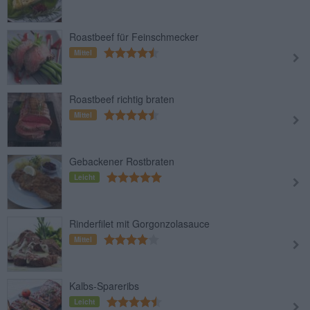
Roastbeef für Feinschmecker
Mittel
Roastbeef richtig braten
Mittel
Gebackener Rostbraten
Leicht
Rinderfilet mit Gorgonzolasauce
Mittel
Kalbs-Spareribs
Leicht