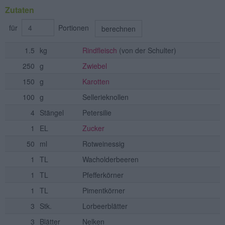
Zutaten
für
Portionen
berechnen
1.5
kg
Rindfleisch
(von der Schulter)
250
g
Zwiebel
150
g
Karotten
100
g
Sellerieknollen
4
Stängel
Petersilie
1
EL
Zucker
50
ml
Rotweinessig
1
TL
Wacholderbeeren
1
TL
Pfefferkörner
1
TL
Pimentkörner
3
Stk.
Lorbeerblätter
3
Blätter
Nelken