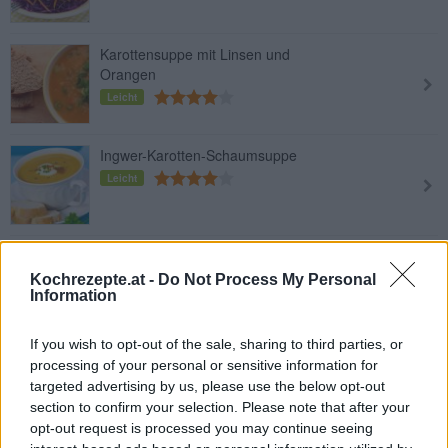
Karottensuppe mit Linsen und
Orangen
Leicht
Ingwer-Karotten-Schaumsuppe
Leicht
Karottensuppe mit dem Thermomix
Kochrezepte.at -
Do Not Process My Personal
Leicht
Information
If you wish to opt-out of the sale, sharing to third parties, or
Frischer Karottensalat
processing of your personal or sensitive information for
Leicht
targeted advertising by us, please use the below opt-out
section to confirm your selection. Please note that after your
opt-out request is processed you may continue seeing