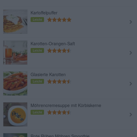
Kartoffelpuffer
Leicht
Karotten-Orangen-Saft
Leicht
Glasierte Karotten
Leicht
Möhrencremesuppe mit Kürbiskerne
Leicht
Rote Rüben Möhren Smoothie