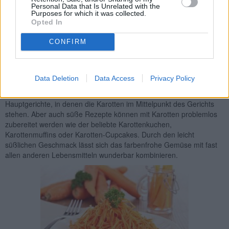
Jahrhunderten geschätzt – kein Wunder, wenn man bedenkt, dass
Personal Data that Is Unrelated with the
Karotten nicht nur sehr lecker, sondern mindestens ebenso gesund
Purposes for which it was collected.
sind. Schon kleine Kinder wissen, dass Karotten gut für die Augen
Opted In
sind und tatsächlich wirkt sich der Inhaltsstoff Carotin, der auch für
die kräftige Farbe des Gemüses sorgt, positiv auf die Sehkraft des
CONFIRM
menschlichen Auges aus. Darüber hinaus stecken in den leckeren
Wurzeln aber auch noch viele wichtige Nährstoffe und Mineralien.
Möhren schmecken nicht nur gut als Rohkost, sondern auch als
Data Deletion
Data Access
Privacy Policy
Gemüsebeilage. Traditionelle Karotten Rezepte sind darüber
hinaus Suppen wie die Karottencremesuppe, Salate und auch
Hauptgerichte, in denen die Karotten im Mittelpunkt des Gerichts
stehen. Aber auch süße Rezepte können mit Karotten problemlos
zubereitet werden wie der beliebte Karottenkuchen,
Karottenmuffins oder Karotten-Cupcakes. Durch den leicht
süßlichen Geschmack lässt sich das farbenfrohe Gemüse mit fast
allen anderen Lebensmitteln wunderbar kombinieren.