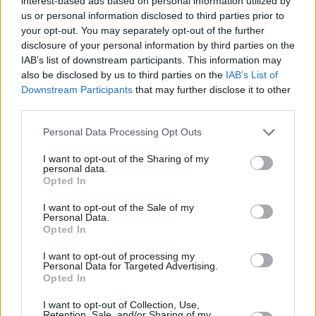
interest-based ads based on personal information utilized by
Leichte Zucchini-Karotten-Puffer
us or personal information disclosed to third parties prior to
Leicht
your opt-out. You may separately opt-out of the further
disclosure of your personal information by third parties on the
IAB’s list of downstream participants. This information may
also be disclosed by us to third parties on the
IAB’s List of
Saftiger Kartottenkuchen
Downstream Participants
that may further disclose it to other
Leicht
third parties.
Personal Data Processing Opt Outs
Karottenkuchen vom Blech
I want to opt-out of the Sharing of my
Leicht
personal data.
Opted In
I want to opt-out of the Sale of my
Personal Data.
Opted In
1
2
5
8
11
15
18
21
I want to opt-out of processing my
Personal Data for Targeted Advertising.
Wie beliebt
Rezepte mit Karotten
tatsächlich sind, zeigt sich nicht
Opted In
zuletzt daran, dass es schon für Babys viele Gerichte mit pürierten
Möhren gibt. Das orangefarbene Gemüse wird schon seit
I want to opt-out of Collection, Use,
Retention, Sale, and/or Sharing of my