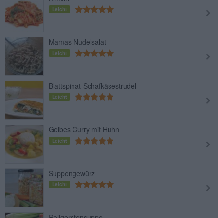
Leicht
Mamas Nudelsalat
Leicht
Blattspinat-Schafkäsestrudel
Leicht
Gelbes Curry mit Huhn
Leicht
Suppengewürz
Leicht
Rollgerstensuppe