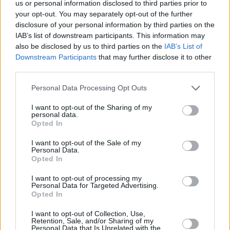
us or personal information disclosed to third parties prior to
Eggs Benedict mit Spinat
your opt-out. You may separately opt-out of the further
disclosure of your personal information by third parties on the
Mittel
IAB’s list of downstream participants. This information may
also be disclosed by us to third parties on the
IAB’s List of
Downstream Participants
that may further disclose it to other
Pochiertes Ei auf Toast
third parties.
Leicht
Personal Data Processing Opt Outs
Pochiertes Ei
I want to opt-out of the Sharing of my
personal data.
Leicht
Opted In
I want to opt-out of the Sale of my
Personal Data.
Gefüllte Eier-Osterküken
Opted In
Leicht
I want to opt-out of processing my
Personal Data for Targeted Advertising.
Opted In
Käse Toast mit Spiegelei
Leicht
I want to opt-out of Collection, Use,
Retention, Sale, and/or Sharing of my
Personal Data that Is Unrelated with the