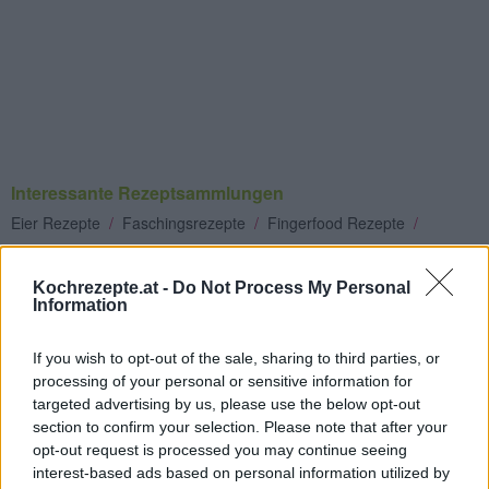
Interessante Rezeptsammlungen
Eier Rezepte
/
Faschingsrezepte
/
Fingerfood Rezepte
/
Gartenparty Rezepte
/
Kalte Speisen
/
Senf Rezepte
/
Silvester
Rezepte
/
Snack Rezepte
/
Weihnachtsessen Rezepte
/
Kochrezepte.at -
Do Not Process My Personal
Information
Vorspeisen Rezepte
Top
If you wish to opt-out of the sale, sharing to third parties, or
processing of your personal or sensitive information for
Ähnliche Rezepte
targeted advertising by us, please use the below opt-out
Schottische Eier-Scotch Eggs
section to confirm your selection. Please note that after your
Leicht
opt-out request is processed you may continue seeing
interest-based ads based on personal information utilized by