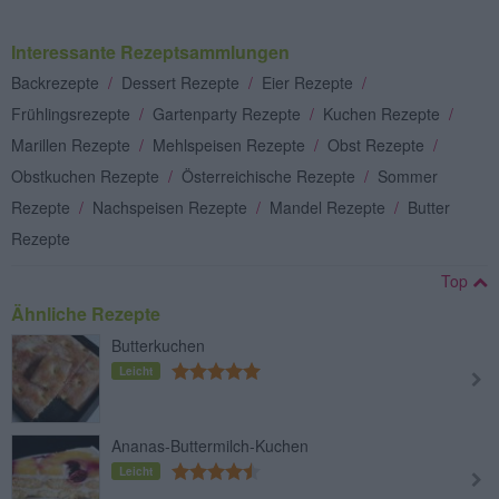
Interessante Rezeptsammlungen
Backrezepte
/
Dessert Rezepte
/
Eier Rezepte
/
Frühlingsrezepte
/
Gartenparty Rezepte
/
Kuchen Rezepte
/
Marillen Rezepte
/
Mehlspeisen Rezepte
/
Obst Rezepte
/
Obstkuchen Rezepte
/
Österreichische Rezepte
/
Sommer
Rezepte
/
Nachspeisen Rezepte
/
Mandel Rezepte
/
Butter
Rezepte
Top
Ähnliche Rezepte
Butterkuchen
Leicht
Ananas-Buttermilch-Kuchen
Leicht