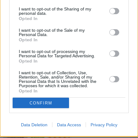
I want to opt-out of the Sharing of my
personal data.
Einfacher Rührkuchen
Opted In
Leicht
I want to opt-out of the Sale of my
Personal Data.
Opted In
Joghurtkuchen
Leicht
I want to opt-out of processing my
Personal Data for Targeted Advertising.
Opted In
Joghurt-Mohn-Blechkuchen
I want to opt-out of Collection, Use,
Leicht
Retention, Sale, and/or Sharing of my
Personal Data that Is Unrelated with the
Purposes for which it was collected.
Opted In
Mandarinen-Grieß-Kastenkuchen
CONFIRM
Leicht
Einfacher Rührkuchen mit
Data Deletion
Data Access
Privacy Policy
Schokostreuseln