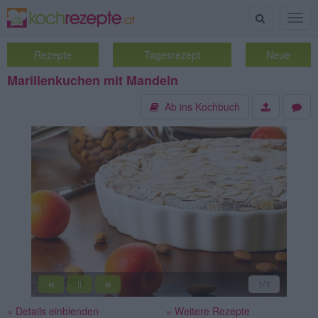
Suche
Togg
navig
Rezepte
Tagesrezept
Neue
Marillenkuchen mit Mandeln
Ab ins Kochbuch
«
»
1
/1
||
» Details einblenden
» Weitere Rezepte