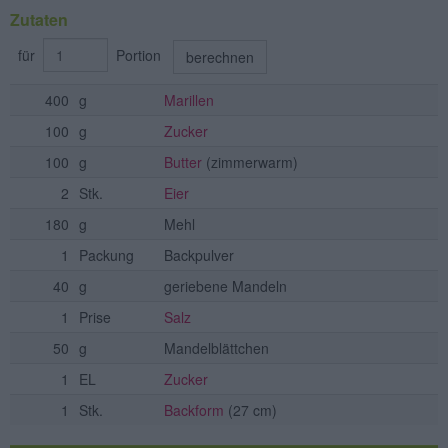
Zutaten
für
Portion
berechnen
400
g
Marillen
100
g
Zucker
100
g
Butter
(zimmerwarm)
2
Stk.
Eier
180
g
Mehl
1
Packung
Backpulver
40
g
geriebene Mandeln
1
Prise
Salz
50
g
Mandelblättchen
1
EL
Zucker
1
Stk.
Backform
(27 cm)