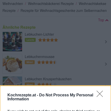
Weihnachten
/
Weihnachtsbäckerei Rezepte
/
Weihnachtskekse
Rezepte
/
Rezepte für Weihnachtsgeschenke zum Selbermachen
Top
Ähnliche Rezepte
Lebkuchen-Lichter
Leicht
Lebkuchenmousse
Mittel
Lebkuchen Knusperhäuschen
Mittel
Kochrezepte.at -
Do Not Process My Personal
Information
Elisen-Lebkuchen
Leicht