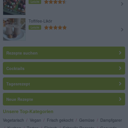
Leicht
Toffifee-Likör
Leicht
Rezepte suchen
Cocktails
Tagesrezept
Neue Rezepte
Unsere Top-Kategorien
Vegetarisch
/
Vegan
/
Frisch gekocht
/
Gemüse
/
Dampfgarer
/
Kuchen
/
Torten
/
Fleisch
/
Schnelle Rezepte
/
Gesunde