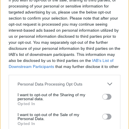
If you wish to opt-out of the sale, sharing to third parties, or
processing of your personal or sensitive information for
targeted advertising by us, please use the below opt-out
Anfänger Lebkuchen
section to confirm your selection. Please note that after your
Leicht
opt-out request is processed you may continue seeing
interest-based ads based on personal information utilized by
us or personal information disclosed to third parties prior to
Lebkucheneisenbahn
your opt-out. You may separately opt-out of the further
Mittel
disclosure of your personal information by third parties on the
IAB’s list of downstream participants. This information may
also be disclosed by us to third parties on the
IAB’s List of
Elisenlebkuchen
Downstream Participants
that may further disclose it to other
third parties.
Mittel
Personal Data Processing Opt Outs
Grundrezept für Lebkuchen
I want to opt-out of the Sharing of my
personal data.
Leicht
Opted In
I want to opt-out of the Sale of my
Mandel-Lebkuchen
Personal Data.
Opted In
Leicht