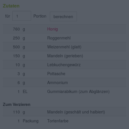
Zutaten
für
Portion
berechnen
760
g
Honig
250
g
Roggenmehl
500
g
Weizenmehl
(glatt)
150
g
Mandeln
(gerieben)
10
g
Lebkuchengewürz
3
g
Pottasche
6
g
Ammonium
1
EL
Gummiarabikum
(zum Abglänzen)
Zum Verzieren
110
g
Mandeln
(geschält und halbiert)
1
Packung
Tortenfarbe