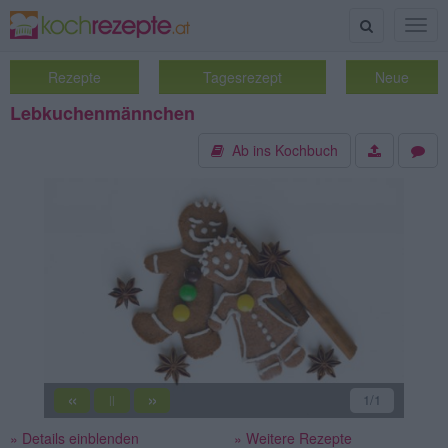
Suche
Togg
navig
Rezepte
Tagesrezept
Neue
Lebkuchenmännchen
Ab ins Kochbuch
«
»
1
/1
||
» Details einblenden
» Weitere Rezepte