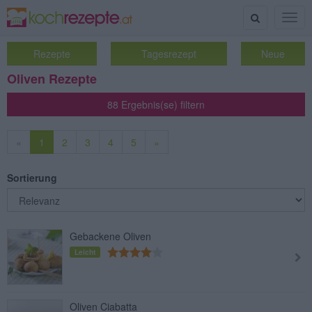
Suche
Togg
navig
Rezepte
Tagesrezept
Neue
Oliven Rezepte
88 Ergebnis(se) filtern
«
1
2
3
4
5
»
Sortierung
Gebackene Oliven
Leicht
Oliven Ciabatta