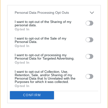
Camembert-Topfen-Aufstrich
third parties.
Leicht
Personal Data Processing Opt Outs
I want to opt-out of the Sharing of my
personal data.
Schweinekotelett aus der Grillpfanne
Opted In
Leicht
I want to opt-out of the Sale of my
Personal Data.
Opted In
Neujahr-Kater-Frühstück
I want to opt-out of processing my
Leicht
Personal Data for Targeted Advertising.
Opted In
I want to opt-out of Collection, Use,
Retention, Sale, and/or Sharing of my
Personal Data that Is Unrelated with the
«
1
2
3
4
5
»
Purposes for which it was collected.
Opted In
Leckere
Oliven Rezepte
sind aus der mediterranen Küche nicht
CONFIRM
wegzudenken. Kein Wunder, schmecken die leckeren Steinfrüchte
nicht nur roh als Appetithäppchen, sondern verfeinern auch