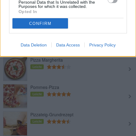
Personal Data that Is Unrelated with the
Kartoffelpizza mit Rosmarin und
Purposes for which it was collected.
Pinienkernen
Opted In
Leicht
CONFIRM
Pizza al Prosciutto e funghi
Leicht
Data Deletion
Data Access
Privacy Policy
Pizza Margherita
Leicht
Pommes-Pizza
Leicht
Pizzateig-Grundrezept
Leicht