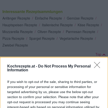
Interessante Rezeptsammlungen
Anfänger Rezepte
/
Einfache Rezepte
/
Gemüse Rezepte
/
Hauptspeisen Rezepte
/
Italienische Rezepte
/
Käse Rezepte
/
Mozzarella Rezepte
/
Oliven Rezepte
/
Parmesan Rezepte
/
Pizza Rezepte
/
Spargel Rezepte
/
Vegetarische Rezepte
/
Zwiebel Rezepte
Top
Ähnliche Rezepte
Kochrezepte.at -
Do Not Process My Personal
Pizza Vongole
Information
Leicht
If you wish to opt-out of the sale, sharing to third parties, or
processing of your personal or sensitive information for
Pizza al tonno (Thunfischpizza)
targeted advertising by us, please use the below opt-out
Leicht
section to confirm your selection. Please note that after your
opt-out request is processed you may continue seeing
interest-based ads based on personal information utilized by