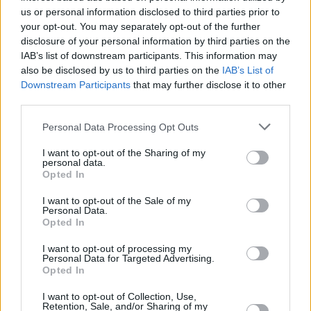
Leckere Spinatpizza mit Ei
us or personal information disclosed to third parties prior to
your opt-out. You may separately opt-out of the further
Leicht
disclosure of your personal information by third parties on the
IAB’s list of downstream participants. This information may
also be disclosed by us to third parties on the
IAB’s List of
Halloween-Monster Pizza
Downstream Participants
that may further disclose it to other
Leicht
third parties.
Personal Data Processing Opt Outs
Bärlauchpizza
Leicht
I want to opt-out of the Sharing of my
personal data.
Opted In
Pizza quattro formaggi
I want to opt-out of the Sale of my
Personal Data.
Leicht
Opted In
I want to opt-out of processing my
Personal Data for Targeted Advertising.
Pizza Capricciosa
Opted In
Mittel
I want to opt-out of Collection, Use,
Retention, Sale, and/or Sharing of my