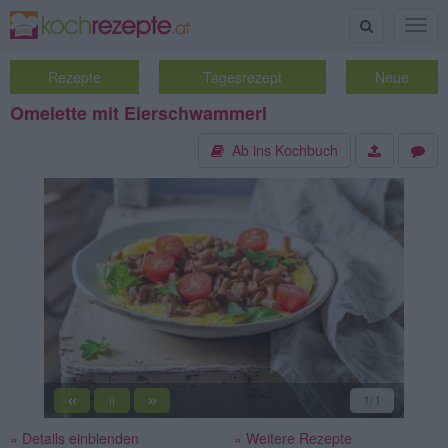
Suche
Togg
navig
Rezepte
Tagesrezept
Neue
Omelette mit Eierschwammerl
Ab ins Kochbuch
«
»
1
/1
||
» Details einblenden
» Weitere Rezepte