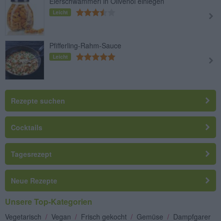
Eierschwammerl in Olivenöl einlegen
Leicht
Pfifferling-Rahm-Sauce
Leicht
Rezepte suchen
Cocktails
Tagesrezept
Neue Rezepte
Unsere Top-Kategorien
Vegetarisch
/
Vegan
/
Frisch gekocht
/
Gemüse
/
Dampfgarer