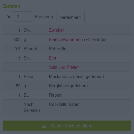
Zutaten
für
Portionen
berechnen
1
Stk.
Zwiebel
300
g
Eierschwammerln
(Pfifferlinge)
0.5
Bündel
Petersilie
5
Stk.
Eier
Salz und Pfeffer
1
Prise
Muskatnuss
(frisch gerieben)
50
g
Bergkäse
(gerieben)
1
EL
Rapsöl
Nach
Cocktailtomaten
Belieben
Zu den Küchenhelfern