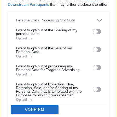
Downstream Participants
that may further disclose it to other
Bauern Omelette
third parties.
Leicht
Personal Data Processing Opt Outs
I want to opt-out of the Sharing of my
Brennnessel-Omelette
personal data.
Opted In
Leicht
I want to opt-out of the Sale of my
Personal Data.
Omelette mit Tomaten, Zwiebeln und
Opted In
Feta
I want to opt-out of processing my
Leicht
Personal Data for Targeted Advertising.
Opted In
Omelette mit Schinken und Käse
I want to opt-out of Collection, Use,
Leicht
Retention, Sale, and/or Sharing of my
Personal Data that Is Unrelated with the
Purposes for which it was collected.
Opted In
Omelette mit Blattspinat und Feta
Leicht
CONFIRM