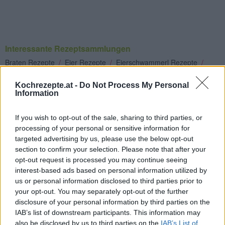
Interessante Rezeptsammlungen
Braten Rezepte
/
Eier Rezepte
/
Eierschwammerl Rezepte
/
Eierspeisen Rezepte
/
Hauptspeisen Rezepte
/
Jausen Rezepte
Kochrezepte.at -
Do Not Process My Personal
/
Käse Rezepte
/
Kräuter und Gewürze Rezepte
/
Omelett
Information
Rezepte
/
Pilz Rezepte
/
Single Rezepte
If you wish to opt-out of the sale, sharing to third parties, or
Top
processing of your personal or sensitive information for
Ähnliche Rezepte
targeted advertising by us, please use the below opt-out
section to confirm your selection. Please note that after your
Frühstücks Schinken-Omelette
opt-out request is processed you may continue seeing
Leicht
interest-based ads based on personal information utilized by
us or personal information disclosed to third parties prior to
your opt-out. You may separately opt-out of the further
Omelett mit grünen Bohnen
disclosure of your personal information by third parties on the
Leicht
IAB’s list of downstream participants. This information may
also be disclosed by us to third parties on the
IAB’s List of