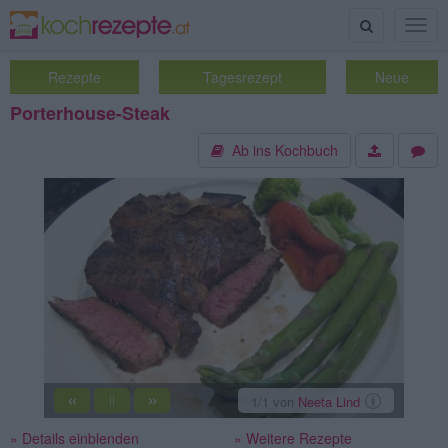
Suche
Togg
navig
Rezepte
Tagesrezept
Neue
Porterhouse-Steak
Ab ins Kochbuch
«
»
1
/1
von
Neeta Lind
||
» Details einblenden
» Weitere Rezepte