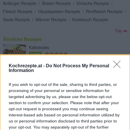
Anfänger Rezepte
/
Braten Rezepte
/
Einfache Rezepte
/
Fleisch Rezepte
/
Hauptspeisen Rezepte
/
Rindfleisch Rezepte
/
Steak Rezepte
/
Männer Rezepte
/
Knoblauch Rezepte
Top
Ähnliche Rezepte
Kalbsteaks
Leicht
Kochrezepte.at -
Do Not Process My Personal
Information
Straußensteak marinieren und richtig
braten
If you wish to opt-out of the sale, sharing to third parties, or
Leicht
processing of your personal or sensitive information for
targeted advertising by us, please use the below opt-out
Rindersteak gebraten
section to confirm your selection. Please note that after your
Leicht
opt-out request is processed you may continue seeing
interest-based ads based on personal information utilized by
us or personal information disclosed to third parties prior to
T-Bone-Steak gegrillt
your opt-out. You may separately opt-out of the further