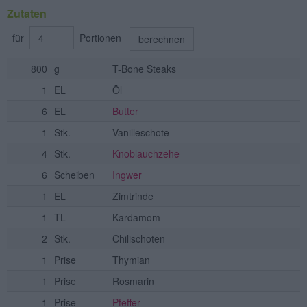
Zutaten
für
Portionen
berechnen
800
g
T-Bone Steaks
1
EL
Öl
6
EL
Butter
1
Stk.
Vanilleschote
4
Stk.
Knoblauchzehe
6
Scheiben
Ingwer
1
EL
Zimtrinde
1
TL
Kardamom
2
Stk.
Chilischoten
1
Prise
Thymian
1
Prise
Rosmarin
1
Prise
Pfeffer