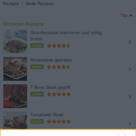
Rezepte
/
Steak Rezepte
Top
Ähnliche Rezepte
Straußensteak marinieren und richtig
braten
Leicht
Rindersteak gebraten
Leicht
T-Bone-Steak gegrillt
Leicht
Tomahawk Steak
Leicht