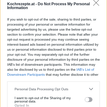
Kochrezepte.at -
Do Not Process My Personal
Tomahawk Steak vom Grill
Information
Leicht
If you wish to opt-out of the sale, sharing to third parties, or
processing of your personal or sensitive information for
Steak mit Chimichurri
targeted advertising by us, please use the below opt-out
Leicht
section to confirm your selection. Please note that after your
opt-out request is processed you may continue seeing
interest-based ads based on personal information utilized by
Pfeffersteak
us or personal information disclosed to third parties prior to
Mittel
your opt-out. You may separately opt-out of the further
disclosure of your personal information by third parties on the
IAB’s list of downstream participants. This information may
New York Strip Steak mit Cognac-
also be disclosed by us to third parties on the
IAB’s List of
Morchel-Sauce
Downstream Participants
that may further disclose it to other
Mittel
third parties.
Personal Data Processing Opt Outs
Rinderfilet Yucatan
Leicht
I want to opt-out of the Sharing of my
personal data.
Opted In