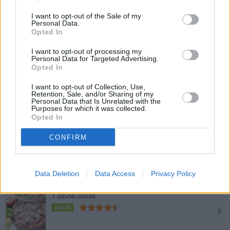
Rib Eye Steak
I want to opt-out of the Sale of my
Leicht
Personal Data.
Opted In
I want to opt-out of processing my
T-Bone Steak mit Speckbohnen und
Personal Data for Targeted Advertising.
Bratkartoffeln
Opted In
Mittel
I want to opt-out of Collection, Use,
Retention, Sale, and/or Sharing of my
Personal Data that Is Unrelated with the
Peppercorn Beef Filet Steak
Purposes for which it was collected.
Leicht
Opted In
CONFIRM
Zartes Sirloin-Steak mit
Knoblauchbutter
Leicht
Data Deletion
Data Access
Privacy Policy
T-Bone-Steak
Leicht