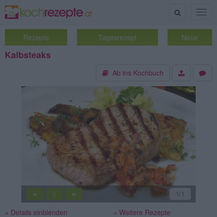
Suche
Togg
navig
Rezepte
Tagesrezept
Neue
Kalbsteaks
Ab ins Kochbuch
«
»
1
/1
||
» Details einblenden
» Weitere Rezepte