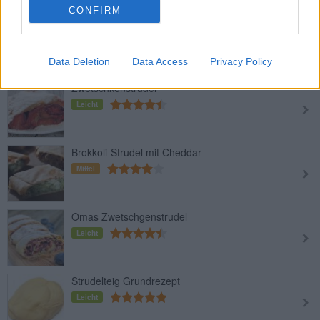
CONFIRM
Kirschenstrudel
Leicht
Data Deletion
Data Access
Privacy Policy
Zwetschkenstrudel
Leicht
Brokkoli-Strudel mit Cheddar
Mittel
Omas Zwetschgenstrudel
Leicht
Strudelteig Grundrezept
Leicht