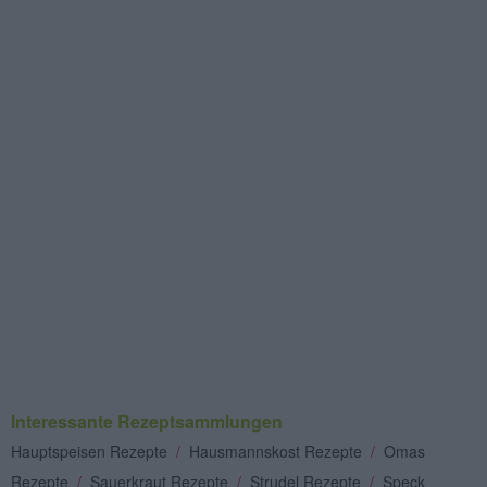
Interessante Rezeptsammlungen
Hauptspeisen Rezepte
/
Hausmannskost Rezepte
/
Omas
Rezepte
/
Sauerkraut Rezepte
/
Strudel Rezepte
/
Speck