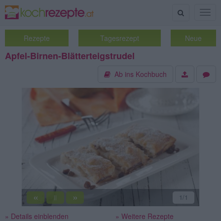
Suche
Togg
navig
Rezepte
Tagesrezept
Neue
Apfel-Birnen-Blätterteigstrudel
Ab ins Kochbuch
«
»
1
/1
||
» Details einblenden
» Weitere Rezepte