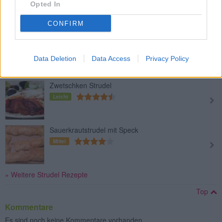
Opted In
Mittel
CONFIRM
Einfacher Spinatstrudel
Leicht
Data Deletion
Data Access
Privacy Policy
Zwetschken Strudel
Leicht
Sauerkrautstrudel mit Speck
Mittel
» Weitere Strudel Rezepte
Top
Kommentare
Es sind noch keine Kommentare vorhanden.