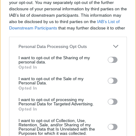
your opt-out. You may separately opt-out of the further
Leicht
disclosure of your personal information by third parties on the
IAB’s list of downstream participants. This information may
also be disclosed by us to third parties on the
IAB’s List of
Zwetschkenstrudel
Downstream Participants
that may further disclose it to other
Leicht
third parties.
Personal Data Processing Opt Outs
Brokkoli-Strudel mit Cheddar
I want to opt-out of the Sharing of my
Mittel
personal data.
Opted In
Omas Zwetschgenstrudel
I want to opt-out of the Sale of my
Personal Data.
Leicht
Opted In
I want to opt-out of processing my
Personal Data for Targeted Advertising.
Strudelteig Grundrezept
Opted In
Leicht
I want to opt-out of Collection, Use,
Retention, Sale, and/or Sharing of my
Personal Data that Is Unrelated with the
Mohnstrudel
Purposes for which it was collected.