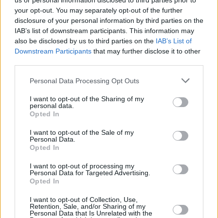
us or personal information disclosed to third parties prior to
your opt-out. You may separately opt-out of the further
disclosure of your personal information by third parties on the
IAB’s list of downstream participants. This information may
also be disclosed by us to third parties on the
IAB’s List of
Downstream Participants
that may further disclose it to other
third parties.
Personal Data Processing Opt Outs
I want to opt-out of the Sharing of my
personal data.
Opted In
I want to opt-out of the Sale of my
Personal Data.
Opted In
I want to opt-out of processing my
Personal Data for Targeted Advertising.
Opted In
Interessante Rezeptsammlungen
I want to opt-out of Collection, Use,
Dessert Rezepte
/
Eier Rezepte
/
Eis Rezepte
/
Kühlende
Retention, Sale, and/or Sharing of my
Personal Data that Is Unrelated with the
Rezepte
/
Orangen Rezepte
/
Zitronen Rezepte
/
Nachspeisen