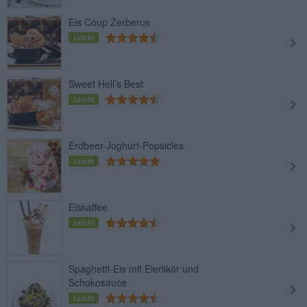
Eis Coup Zerberus
Leicht
Sweet Hell’s Best
Leicht
Erdbeer-Joghurt-Popsicles
Leicht
Eiskaffee
Leicht
Spaghetti-Eis mit Eierlikör und
Schokosauce
Leicht