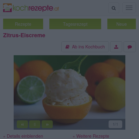
Suche
Togg
navig
Rezepte
Tagesrezept
Neue
Zitrus-Eiscreme
Ab ins Kochbuch
«
»
1
/1
||
» Details einblenden
» Weitere Rezepte