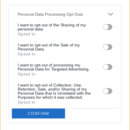
third parties.
Pistazieneis
Personal Data Processing Opt Outs
Leicht
I want to opt-out of the Sharing of my
personal data.
Opted In
Erdbeereis
I want to opt-out of the Sale of my
Mittel
Personal Data.
Opted In
I want to opt-out of processing my
Choco-Pops-Eis
Personal Data for Targeted Advertising.
Leicht
Opted In
I want to opt-out of Collection, Use,
Retention, Sale, and/or Sharing of my
Schokolade-Oreo-Eiscremekuchen
Personal Data that Is Unrelated with the
Purposes for which it was collected.
Leicht
Opted In
CONFIRM
Pfirsich Melba
Leicht