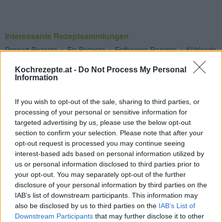
Interessante Rezeptsammlungen
Dessert Rezepte
/
Eis Rezepte
/
Erdbeeren Rezepte
/
Kühlende
Rezepte
/
Sommer Rezepte
Kochrezepte.at -
Do Not Process My Personal
Information
Top
Ähnliche Rezepte
If you wish to opt-out of the sale, sharing to third parties, or
Krümelmonster-Eis
processing of your personal or sensitive information for
targeted advertising by us, please use the below opt-out
Leicht
section to confirm your selection. Please note that after your
opt-out request is processed you may continue seeing
interest-based ads based on personal information utilized by
Geeister Melonensaft auf
us or personal information disclosed to third parties prior to
Zitronensorbet
your opt-out. You may separately opt-out of the further
Leicht
disclosure of your personal information by third parties on the
IAB’s list of downstream participants. This information may
Kokoseis
also be disclosed by us to third parties on the
IAB’s List of
Leicht
Downstream Participants
that may further disclose it to other