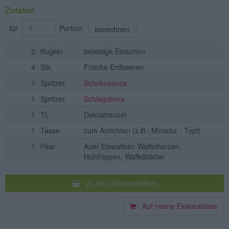
Zutaten
für
Portion
berechnen
2
Kugeln
beliebige Eissorten
4
Stk.
Frische Erdbeeren
1
Spritzer
Schokosauce
1
Spritzer
Schlagobers
1
TL
Dekostreusel
1
Tasse
zum Anrichten (z.B.: Miniatur - Topf)
1
Paar
Auer Eiswaffeln: Waffelherzen,
Hohlhippen, Waffelblätter
Zu den Küchenhelfern
Auf meine Einkaufsliste