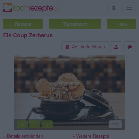
Suche
Togg
navig
Rezepte
Tagesrezept
Neue
Eis Coup Zerberus
Ab ins Kochbuch
«
»
1
/1
||
» Details einblenden
» Weitere Rezepte