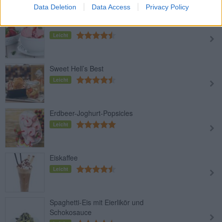
Data Deletion
Data Access
Privacy Policy
Erdbeereis ohne Zucker
Leicht
Sweet Hell’s Best
Leicht
Erdbeer-Joghurt-Popsicles
Leicht
Eiskaffee
Leicht
Spaghetti-Eis mit Eierlikör und
Schokosauce