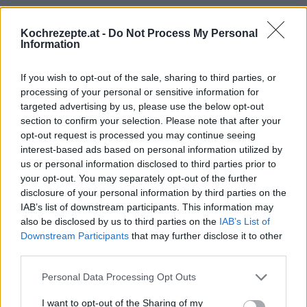
Kochrezepte.at -
Do Not Process My Personal
Information
If you wish to opt-out of the sale, sharing to third parties, or
processing of your personal or sensitive information for
targeted advertising by us, please use the below opt-out
section to confirm your selection. Please note that after your
opt-out request is processed you may continue seeing
interest-based ads based on personal information utilized by
us or personal information disclosed to third parties prior to
your opt-out. You may separately opt-out of the further
disclosure of your personal information by third parties on the
Interessante Rezeptsammlungen
IAB’s list of downstream participants. This information may
also be disclosed by us to third parties on the
IAB’s List of
Konfiserie Rezepte
/
Pralinen Rezepte
/
Schokolade Rezepte
/
Downstream Participants
that may further disclose it to other
Vegetarische Rezepte
/
Weihnachtsrezepte - Rezepte für
third parties.
Weihnachten
/
Weihnachtsbäckerei Rezepte
/
Weihnachtskekse
Personal Data Processing Opt Outs
Rezepte
/
Winter Rezepte
/
Mandel Rezepte
I want to opt-out of the Sharing of my