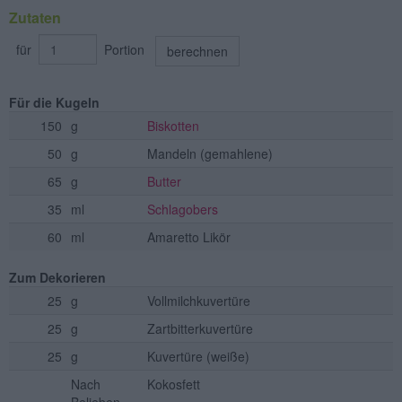
Zutaten
für
Portion
berechnen
Für die Kugeln
150
g
Biskotten
50
g
Mandeln
(gemahlene)
65
g
Butter
35
ml
Schlagobers
60
ml
Amaretto Likör
Zum Dekorieren
25
g
Vollmilchkuvertüre
25
g
Zartbitterkuvertüre
25
g
Kuvertüre
(weiße)
Nach
Kokosfett