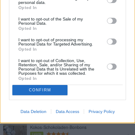
Top
personal data.
Opted In
Ähnliche Rezepte
Neapolitaner-Pralinen
I want to opt-out of the Sale of my
Personal Data.
Leicht
Opted In
I want to opt-out of processing my
Personal Data for Targeted Advertising.
Raffaellokugeln die himmlische
Opted In
Versuchung
Leicht
I want to opt-out of Collection, Use,
Retention, Sale, and/or Sharing of my
Personal Data that Is Unrelated with the
Flotte Karamell-Kugeln
Purposes for which it was collected.
Opted In
Leicht
CONFIRM
Haselnuss-Pralinen
Mittel
Data Deletion
Data Access
Privacy Policy
Kokos-Schokoladen-Bonbons
Leicht