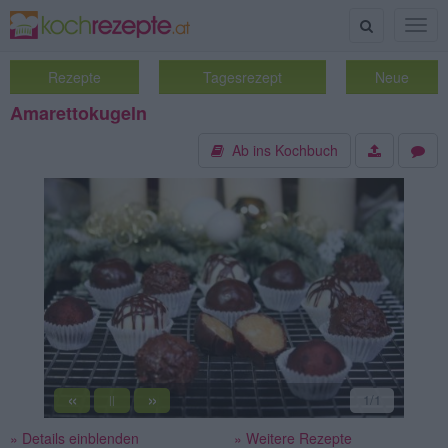
Suche
Togg
navig
Rezepte
Tagesrezept
Neue
Amarettokugeln
Ab ins Kochbuch
«
»
1
/1
||
» Details einblenden
» Weitere Rezepte