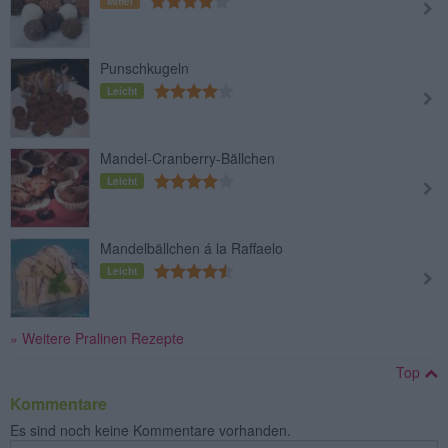
Mittel
Punschkugeln
Leicht
Mandel-Cranberry-Bällchen
Leicht
Mandelbällchen á la Raffaelo
Leicht
» Weitere Pralinen Rezepte
Top
Kommentare
Es sind noch keine Kommentare vorhanden.