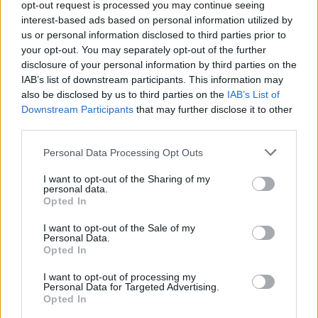
Mittel
opt-out request is processed you may continue seeing
interest-based ads based on personal information utilized by
us or personal information disclosed to third parties prior to
Bagel-Sandwich mit Eiersalat
your opt-out. You may separately opt-out of the further
disclosure of your personal information by third parties on the
Leicht
IAB’s list of downstream participants. This information may
also be disclosed by us to third parties on the
IAB’s List of
Downstream Participants
that may further disclose it to other
Bagel-Sandwich mit Lachs
third parties.
Leicht
Personal Data Processing Opt Outs
Omas Bagel
I want to opt-out of the Sharing of my
personal data.
Leicht
Opted In
I want to opt-out of the Sale of my
Personal Data.
Bagel
Opted In
Leicht
I want to opt-out of processing my
Personal Data for Targeted Advertising.
Opted In
Tomaten-Mozzarella Bagel