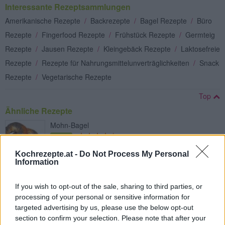
Interessante Rezeptsammlungen
Amerikanische Rezepte
/
Backrezepte
/
Bagel Rezepte
/
Büro
Rezepte
/
Fingerfood Rezepte
/
Frühstück Rezepte
/
Germteig
Rezepte
/
Jausen Rezepte
/
Kleingebäck Rezepte
/
Laktosefreie
Rezepte
/
Rezepte für Nahrungsmittelunverträglichkeiten
/
Snack
Rezepte
/
Vegetarische Rezepte
Top
Ähnliche Rezepte
Mohn-Bagel
Leicht
Kochrezepte.at -
Do Not Process My Personal
Information
Bagel mit Speck
Leicht
If you wish to opt-out of the sale, sharing to third parties, or
processing of your personal or sensitive information for
targeted advertising by us, please use the below opt-out
Bagel mit Eierspeis und Speck
section to confirm your selection. Please note that after your