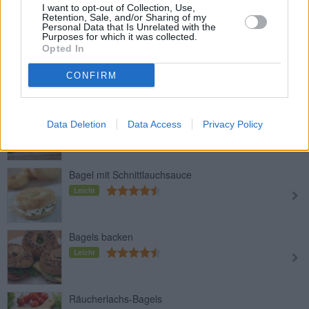
Leicht
I want to opt-out of Collection, Use,
Retention, Sale, and/or Sharing of my
Personal Data that Is Unrelated with the
Purposes for which it was collected.
Opted In
Vollkornbagel
Leicht
CONFIRM
Bagel mit Lachs
Data Deletion
Data Access
Privacy Policy
Leicht
Bagel mit Schnittlauchsauce
Leicht
Bagels backen
Leicht
Räucherlachs-Bagels