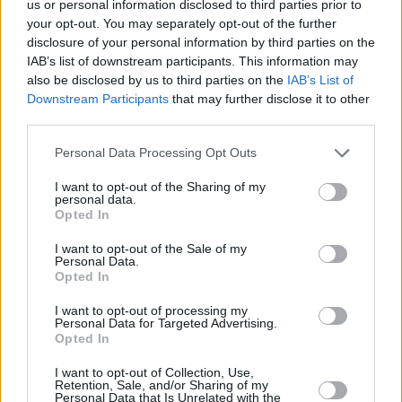
us or personal information disclosed to third parties prior to
Ähnliche Rezepte
your opt-out. You may separately opt-out of the further
Streuselkugeln
disclosure of your personal information by third parties on the
Leicht
IAB’s list of downstream participants. This information may
also be disclosed by us to third parties on the
IAB’s List of
Downstream Participants
that may further disclose it to other
Keks-Creme Gelado Bolacha
third parties.
Leicht
Personal Data Processing Opt Outs
I want to opt-out of the Sharing of my
Kinder Country-Dessert
personal data.
Opted In
Leicht
I want to opt-out of the Sale of my
Personal Data.
Opted In
Crema-Catalana
Leicht
I want to opt-out of processing my
Personal Data for Targeted Advertising.
Opted In
Eclair-Dessert
I want to opt-out of Collection, Use,
Leicht
Retention, Sale, and/or Sharing of my
Personal Data that Is Unrelated with the