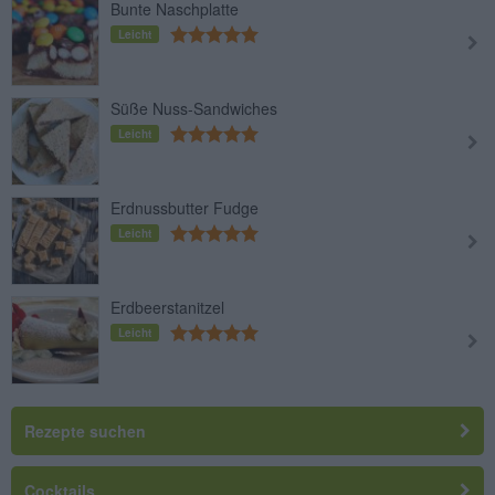
Bunte Naschplatte
Leicht
Süße Nuss-Sandwiches
Leicht
Erdnussbutter Fudge
Leicht
Erdbeerstanitzel
Leicht
Rezepte suchen
Cocktails