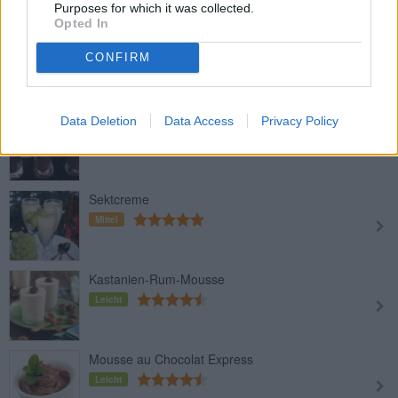
Purposes for which it was collected.
Opted In
Winter-Dessert
CONFIRM
Leicht
Toffifee-Dessert
Data Deletion
Data Access
Privacy Policy
Leicht
Sektcreme
Mittel
Kastanien-Rum-Mousse
Leicht
Mousse au Chocolat Express
Leicht