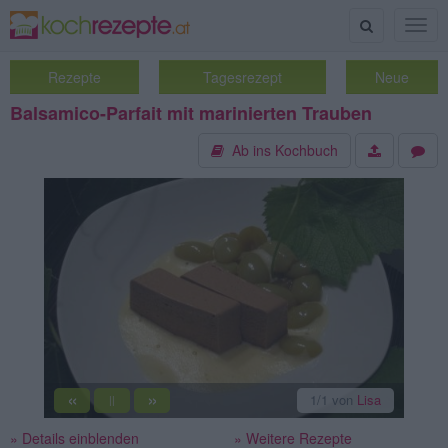
Suche
Togg
navig
Rezepte
Tagesrezept
Neue
Balsamico-Parfait mit marinierten Trauben
Ab ins Kochbuch
«
»
1
/1
von
Lisa
||
» Details einblenden
» Weitere Rezepte