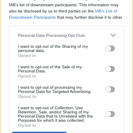
IAB’s list of downstream participants. This information may
also be disclosed by us to third parties on the
IAB’s List of
Downstream Participants
that may further disclose it to other
Chefkoch Rezepte - kochen wie die Profis
third parties.
Wer in der Küche die Herausforderung sucht, für den sind
Chefkoch Rezepte
genau das Richtige. Erfahrene Hobbyköche
Personal Data Processing Opt Outs
kochen die alltäglichen Speisen mit links und versuchen sich gerne
mal an neuen Rezepten, die eine gewisse Übung und
I want to opt-out of the Sharing of my
personal data.
Fingerspitzengefühl erfordern. Wer kochen will wie ein Profi,
Opted In
braucht auch entsprechende Rezepte für einen Chefkoch, um sein
Können unter Beweis zu stellen. Inspiriert von den
I want to opt-out of the Sale of my
ausgezeichneten Sterneköchen, die in verschiedenen
Personal Data.
Fernsehsendungen zeigen, wie man im Handumdrehen ein
Opted In
Gourmet-Gericht zaubert, kann man es ihnen mit etwas Kochkunst
auch in der heimischen Küche nachmachen.
I want to opt-out of processing my
Personal Data for Targeted Advertising.
Opted In
Chefkoch Rezeptklassiker sind
Wildragout mit Speck
,
Lachsterrine
mit Spinat
und
Gans mit Maroni gefüllt
. Wichtig hierbei ist, dass die
I want to opt-out of Collection, Use,
Chefkoch Rezepte gut erklärt sind und Schritt für Schritt zeigen, wie
Retention, Sale, and/or Sharing of my
Personal Data that Is Unrelated with the
das gewünschte Gericht zubereitet wird. Dabei kann die Qualität
Purposes for which it was collected.
der verwendeten Zutaten gar nicht hoch genug eingeschätzt
Opted In
werden. Wer wie ein Chefkoch kochen will, sollte auch bei den