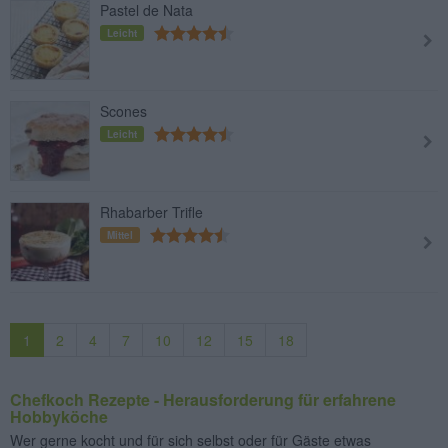
Pastel de Nata
Leicht
Scones
Leicht
Rhabarber Trifle
Mittel
1
2
4
7
10
12
15
18
Chefkoch Rezepte - Herausforderung für erfahrene
Hobbyköche
Wer gerne kocht und für sich selbst oder für Gäste etwas