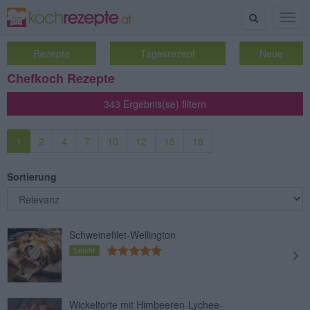
Suche
Togg
navig
Rezepte
Tagesrezept
Neue
Chefkoch Rezepte
343 Ergebnis(se) filtern
1
2
4
7
10
12
15
18
Sortierung
Schweinefilet-Wellington
Leicht
Wickeltorte mit Himbeeren-Lychee-