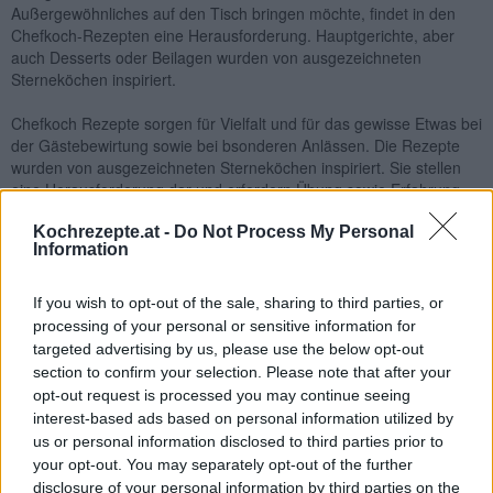
Außergewöhnliches auf den Tisch bringen möchte, findet in den
Chefkoch-Rezepten eine Herausforderung. Hauptgerichte, aber
auch Desserts oder Beilagen wurden von ausgezeichneten
Sterneköchen inspiriert.
Chefkoch Rezepte sorgen für Vielfalt und für das gewisse Etwas bei
der Gästebewirtung sowie bei bsonderen Anlässen. Die Rezepte
wurden von ausgezeichneten Sterneköchen inspiriert. Sie stellen
eine Herausforderung dar und erfordern Übung sowie Erfahrung
bei der Zubereitung. Die Mühe lohnt sich. In jedem Fall bestechen
die Gerichte mit einem einzigartigen Geschmack und mit einem
Kochrezepte.at -
Do Not Process My Personal
Information
verlockenden Anblick.
If you wish to opt-out of the sale, sharing to third parties, or
processing of your personal or sensitive information for
targeted advertising by us, please use the below opt-out
section to confirm your selection. Please note that after your
opt-out request is processed you may continue seeing
interest-based ads based on personal information utilized by
us or personal information disclosed to third parties prior to
your opt-out. You may separately opt-out of the further
disclosure of your personal information by third parties on the