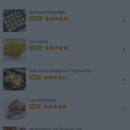
Duchesse Kartoffeln
Leicht
Safranreis
Leicht
Gebratene asiatische Teigtaschen
Mittel
Lammfrikassee
Mittel
Wolfsbarsch mit Spargel und