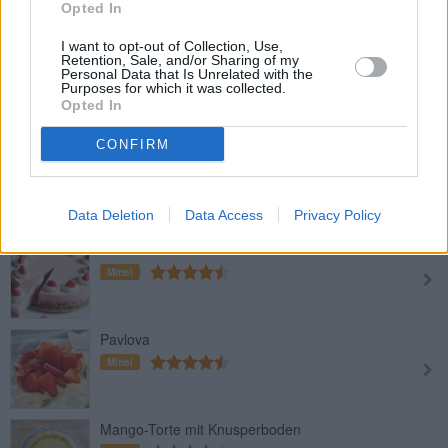
Leicht
Opted In
I want to opt-out of Collection, Use,
Retention, Sale, and/or Sharing of my
Nutella-Krümeltorte mit Vanillecreme
Personal Data that Is Unrelated with the
und Mandarinen
Purposes for which it was collected.
Opted In
Leicht
CONFIRM
Schneewittchentorte
Mittel
Data Deletion
Data Access
Privacy Policy
Primavera-Erdbeertorte
Mittel
Pavlova
Mittel
Mango-Torte mit Knusperboden