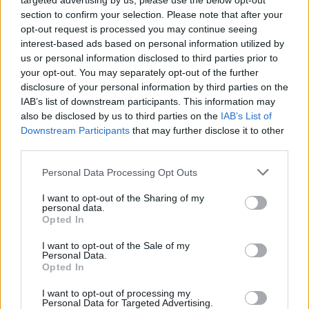
targeted advertising by us, please use the below opt-out
section to confirm your selection. Please note that after your
opt-out request is processed you may continue seeing
interest-based ads based on personal information utilized by
Kakao Tortenboden
us or personal information disclosed to third parties prior to
Leicht
your opt-out. You may separately opt-out of the further
disclosure of your personal information by third parties on the
IAB’s list of downstream participants. This information may
Bananencremetorte
also be disclosed by us to third parties on the
IAB’s List of
Leicht
Downstream Participants
that may further disclose it to other
third parties.
Blaubeer-Kokos-Torte
Personal Data Processing Opt Outs
Leicht
I want to opt-out of the Sharing of my
personal data.
Opted In
Caipirinha-Torte
I want to opt-out of the Sale of my
Leicht
Personal Data.
Opted In
Napoleon Torte
I want to opt-out of processing my
Personal Data for Targeted Advertising.