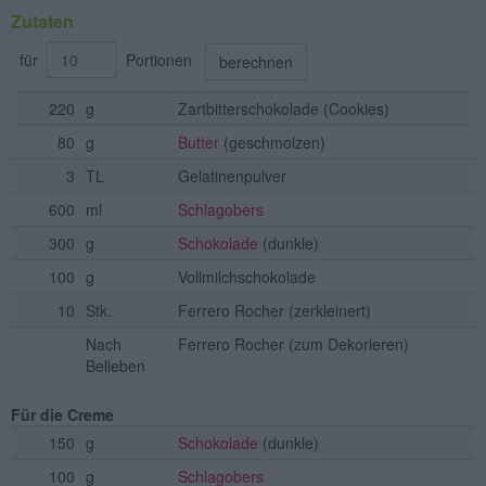
Zutaten
für
Portionen
berechnen
220
g
Zartbitterschokolade
(Cookies)
80
g
Butter
(geschmolzen)
3
TL
Gelatinenpulver
600
ml
Schlagobers
300
g
Schokolade
(dunkle)
100
g
Vollmilchschokolade
10
Stk.
Ferrero Rocher
(zerkleinert)
Nach
Ferrero Rocher
(zum Dekorieren)
Belieben
Für die Creme
150
g
Schokolade
(dunkle)
100
g
Schlagobers