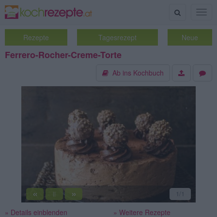
Suche
Togg
navig
Rezepte
Tagesrezept
Neue
Ferrero-Rocher-Creme-Torte
Ab ins Kochbuch
«
»
1
/1
||
» Details einblenden
» Weitere Rezepte