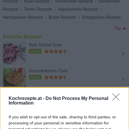
Rezepte
/
Nuss Rezepte
/
Schokolade Rezepte
/
Süßspeisen
Rezepte
/
Torten Rezepte
/
Vegetarische Rezepte
/
Nachspeisen Rezepte
/
Butter Rezepte
/
Schlagobers Rezepte
Top
Ähnliche Rezepte
Rote Grütze-Torte
Leicht
Gummibärchen-Torte
Leicht
Nutella-Kirschtorte
Kochrezepte.at -
Do Not Process My Personal
Information
Leicht
If you wish to opt-out of the sale, sharing to third parties, or
Fruchtikus Torte
processing of your personal or sensitive information for
Leicht