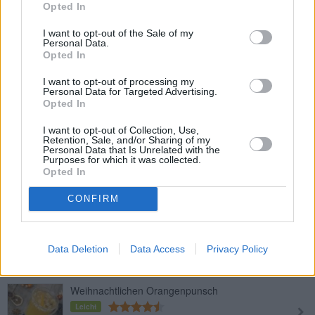
Opted In
I want to opt-out of the Sale of my
Eierlikörpunsch
Personal Data.
Leicht
Opted In
I want to opt-out of processing my
Personal Data for Targeted Advertising.
Orangen-Rum-Punsch
Opted In
Leicht
I want to opt-out of Collection, Use,
Retention, Sale, and/or Sharing of my
Personal Data that Is Unrelated with the
Purposes for which it was collected.
Heißer Apfelwein-Rum-Punsch
Opted In
Leicht
CONFIRM
Christmas-Punsch
Leicht
Data Deletion
Data Access
Privacy Policy
Weihnachtlichen Orangenpunsch
Leicht