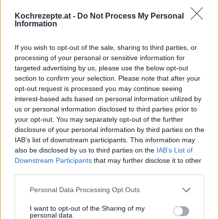
Gartenparty Rezepte
/
Holunder Rezepte
/
Party Rezepte
/
Kochrezepte.at -
Do Not Process My Personal
Sommer Rezepte
/
Punsch Rezepte
Information
Top
If you wish to opt-out of the sale, sharing to third parties, or
Ähnliche Rezepte
processing of your personal or sensitive information for
targeted advertising by us, please use the below opt-out
Beerenpunsch
section to confirm your selection. Please note that after your
Leicht
opt-out request is processed you may continue seeing
interest-based ads based on personal information utilized by
us or personal information disclosed to third parties prior to
Eierpunsch
your opt-out. You may separately opt-out of the further
Leicht
disclosure of your personal information by third parties on the
IAB’s list of downstream participants. This information may
also be disclosed by us to third parties on the
IAB’s List of
Glühmost
Downstream Participants
that may further disclose it to other
Leicht
third parties.
Personal Data Processing Opt Outs
Adventpunsch
I want to opt-out of the Sharing of my
Leicht
personal data.