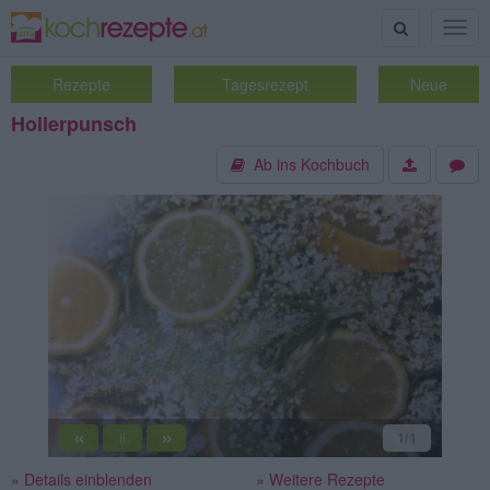
Suche
Togg
navig
Rezepte
Tagesrezept
Neue
Hollerpunsch
Ab ins Kochbuch
«
»
1
/1
||
» Details einblenden
» Weitere Rezepte