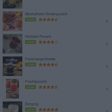
Alkoholfreier Kinderpunsch
Leicht
Himbeer-Punsch
Leicht
Feuerzangenbowle
Leicht
Fruchtpunsch
Leicht
Eiergrog
Leicht