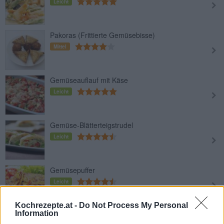
Leicht
Pakoras (Frittierte Gemüsebisse)
Mittel
Gemüseauflauf mit Käse
Leicht
Gemüse-Blätterteigstrudel
Leicht
Gemüsepuffer
Leicht
Kochrezepte.at -
Do Not Process My Personal
Information
Frittierte Okraschoten