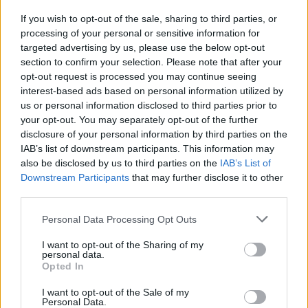
Leicht
If you wish to opt-out of the sale, sharing to third parties, or
processing of your personal or sensitive information for
targeted advertising by us, please use the below opt-out
Überbackener Karfiol mit dreierlei
Käse
section to confirm your selection. Please note that after your
opt-out request is processed you may continue seeing
Leicht
interest-based ads based on personal information utilized by
us or personal information disclosed to third parties prior to
Rote Rüben mit Wasabi-Sellerie
your opt-out. You may separately opt-out of the further
Leicht
disclosure of your personal information by third parties on the
IAB’s list of downstream participants. This information may
also be disclosed by us to third parties on the
IAB’s List of
Ratatouille aus dem Ofen
Downstream Participants
that may further disclose it to other
Leicht
third parties.
Personal Data Processing Opt Outs
Letschogemüse
I want to opt-out of the Sharing of my
Leicht
personal data.
Opted In
I want to opt-out of the Sale of my
Schakschuka
Personal Data.