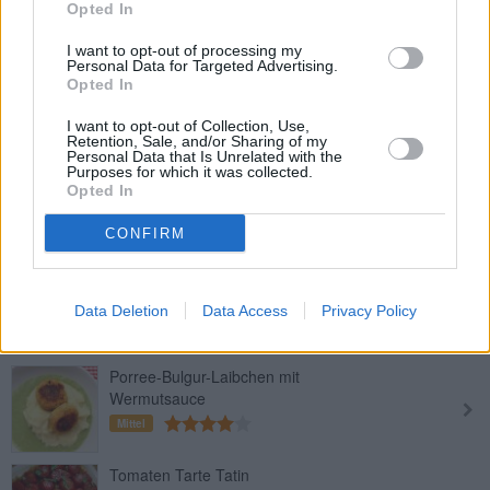
Leicht
Opted In
I want to opt-out of processing my
Personal Data for Targeted Advertising.
Gemüsespieße gegrillt
Opted In
Leicht
I want to opt-out of Collection, Use,
Retention, Sale, and/or Sharing of my
Personal Data that Is Unrelated with the
Purposes for which it was collected.
Kohl-Gemüse
Opted In
Leicht
CONFIRM
Grünkern Bolognese
Leicht
Data Deletion
Data Access
Privacy Policy
Porree-Bulgur-Laibchen mit
Wermutsauce
Mittel
Tomaten Tarte Tatin