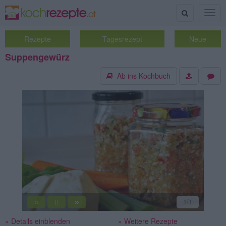
Suche
Togg
navig
Rezepte
Tagesrezept
Neue
Suppengewürz
Ab ins Kochbuch
«
»
1
/1
||
» Details einblenden
» Weitere Rezepte