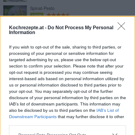
Spinat-Pesto
Leicht
Kochrezepte.at -
Do Not Process My Personal
Information
Rahmspinat-Lasagne
Leicht
If you wish to opt-out of the sale, sharing to third parties, or
processing of your personal or sensitive information for
targeted advertising by us, please use the below opt-out
Spinatstrudel aus der
section to confirm your selection. Please note that after your
Heißluftfritteuse
opt-out request is processed you may continue seeing
Leicht
interest-based ads based on personal information utilized by
us or personal information disclosed to third parties prior to
Griechische Spinattaschen
your opt-out. You may separately opt-out of the further
Leicht
disclosure of your personal information by third parties on the
IAB’s list of downstream participants. This information may
also be disclosed by us to third parties on the
IAB’s List of
Spinat Tagliatelle
Downstream Participants
that may further disclose it to other
third parties.
Leicht
Personal Data Processing Opt Outs