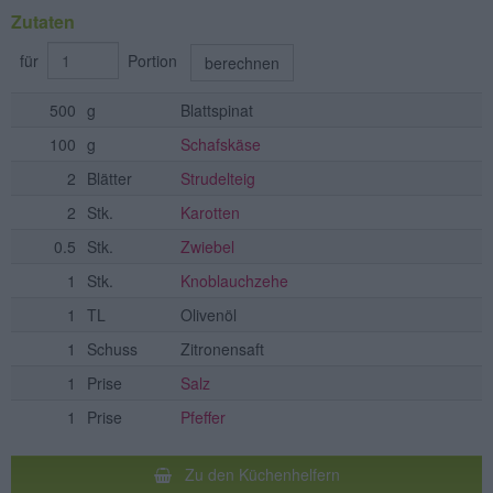
Zutaten
für
Portion
berechnen
500
g
Blattspinat
100
g
Schafskäse
2
Blätter
Strudelteig
2
Stk.
Karotten
0.5
Stk.
Zwiebel
1
Stk.
Knoblauchzehe
1
TL
Olivenöl
1
Schuss
Zitronensaft
1
Prise
Salz
1
Prise
Pfeffer
Zu den Küchenhelfern