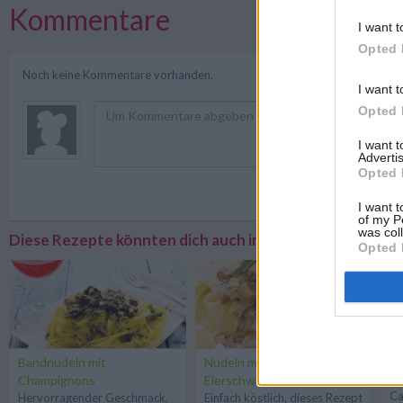
Kommentare
I want t
Opted 
Noch keine Kommentare vorhanden.
I want t
Opted 
I want 
Advertis
Opted 
Registriere
I want t
of my P
was col
Diese Rezepte könnten dich auch interessieren
Opted 
Bandnudeln mit
Nudeln mit
Pi
Champignons
Eierschwammerln
Lu
Ca
Hervorragender Geschmack,
Einfach köstlich, dieses Rezept