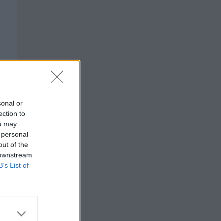
sonal or
ection to
ou may
 personal
out of the
 downstream
B’s List of