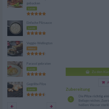
gebacken
Leicht
Einfache Pilzsauce
Leicht
Veggie-Wellington
Mittel
Parasol gebraten
Leicht
Zu den Küc
Au
Gegrillte Pilze
Zubereitung
Leicht
Die
Pilze richtig ei
Beilage reichen. Zuer
heißem Wasser sterili