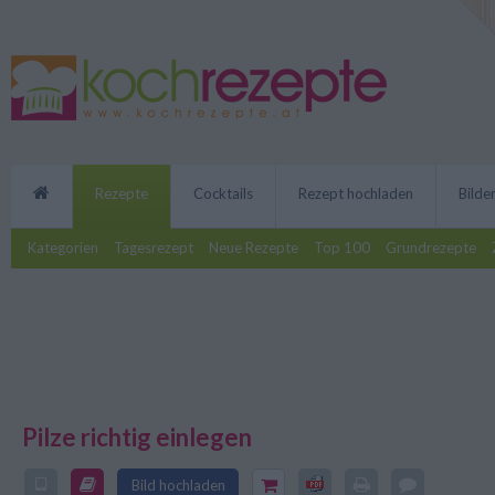
Rezepte
Cocktails
Rezept hochladen
Bilde
Kategorien
Tagesrezept
Neue Rezepte
Top 100
Grundrezepte
Pilze richtig einlegen
Das Rezept für Pilze richtig einl
Werden sie auf diese Weise konse
Bild hochladen