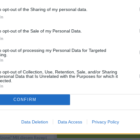
o opt-out of the Sharing of my personal data.
In
o opt-out of the Sale of my Personal Data.
In
Like uns auf Facebook...
to opt-out of processing my Personal Data for Targeted
ing.
In
n
Anmelden
o opt-out of Collection, Use, Retention, Sale, and/or Sharing
ersonal Data that Is Unrelated with the Purposes for which it
lected.
In
CONFIRM
Data Deletion
Data Access
Privacy Policy
zza Calzone
Artikelempfehlung
st auf leckere Pizza
lzone? Mit diesem Rezept