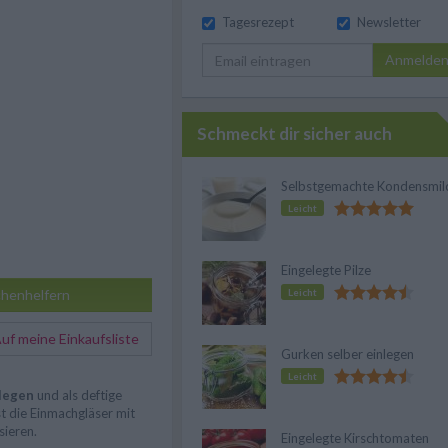
Tagesrezept
Newsletter
Anmelde
Schmeckt dir sicher auch
Selbstgemachte Kondensmil
Leicht
Eingelegte Pilze
henhelfern
Leicht
f meine Einkaufsliste
Gurken selber einlegen
Leicht
nlegen
und als deftige
st die Einmachgläser mit
sieren.
Eingelegte Kirschtomaten