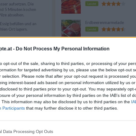
sser aufsetzen. Die
Leicht
und 5 Minuten kochen
Pilze abseihen.
Erdbeerenmarmelade
 Essig befüllen und an
hlen Ort lagern.
Leicht
Pfirsiche einlegen
te.at -
Do Not Process My Personal Information
lze schmecken zum
Leicht
 zum Steak
to opt-out of the sale, sharing to third parties, or processing of your per
formation for targeted advertising by us, please use the below opt-out s
r selection. Please note that after your opt-out request is processed y
Anzeige
eing interest-based ads based on personal information utilized by us or
disclosed to third parties prior to your opt-out. You may separately opt-
losure of your personal information by third parties on the IAB’s list of
. This information may also be disclosed by us to third parties on the
IA
Participants
that may further disclose it to other third parties.
 Rezepte
/
Pilz Rezepte
/
he Rezepte
/
l Data Processing Opt Outs