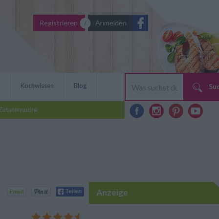
Registrieren
Anmelden
r
Kochwissen
Blog
Su
Zutatensuche
Anzeige
egen geht ganz schnell.
rviert, halten sie