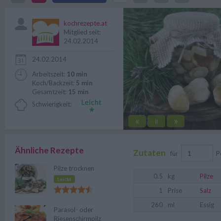
wesentlich länger.
kochrezepte.at
Mitglied seit:
24.02.2014
24.02.2014
Arbeitszeit:
10 min
Koch/Backzeit:
5 min
Gesamtzeit:
15 min
Schwierigkeit:
«
»
||
Ähnliche Rezepte
Zutaten
für
P
Pilze trocknen
0.5
kg
Pilze
Leicht
1
Prise
Salz
260
ml
Essig
Parasol- oder
Riesenschirmpilz