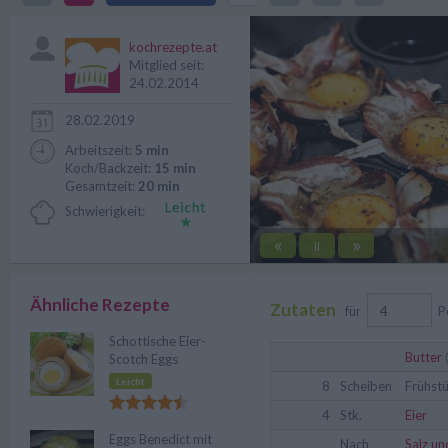
Egal ob zum Frühstück oder zur 
kochrezepte.at
Mitglied seit:
24.02.2014
28.02.2019
Arbeitszeit:
5 min
Koch/Backzeit:
15 min
Gesamtzeit:
20 min
Schwierigkeit:
«
»
||
Ähnliche Rezepte
Zutaten
für
P
Schottische Eier-
Butter
(
Scotch Eggs
Leicht
8
Scheiben
Frühst
4
Stk.
Eier
Eggs Benedict mit
Nach
Salz un