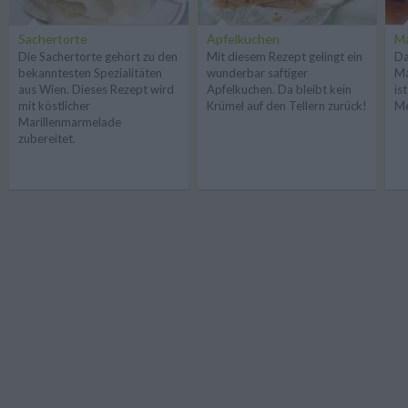
Sachertorte
Apfelkuchen
Ma
Die Sachertorte gehört zu den
Mit diesem Rezept gelingt ein
Da
bekanntesten Spezialitäten
wunderbar saftiger
Ma
aus Wien. Dieses Rezept wird
Apfelkuchen. Da bleibt kein
is
mit köstlicher
Krümel auf den Tellern zurück!
Me
Marillenmarmelade
zubereitet.