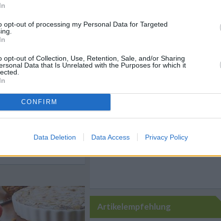
In
hstück Rezepte
/
epte - Schnelle Gerichte
/
pte
to opt-out of processing my Personal Data for Targeted
ing.
In
o opt-out of Collection, Use, Retention, Sale, and/or Sharing
ersonal Data that Is Unrelated with the Purposes for which it
Like uns auf Facebook...
lected.
In
CONFIRM
Data Deletion
Data Access
Privacy Policy
n
Anmelden
Artikelempfehlung