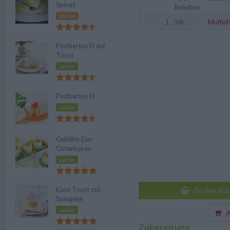
Spinat
Belieben
Mittel
1
Stk.
Muffin
Pochiertes Ei auf
Toast
Leicht
Pochiertes Ei
Leicht
Gefüllte Eier-
Osterküken
Leicht
Käse Toast mit
Zu den Küc
Spiegelei
Leicht
Au
Zubereitung