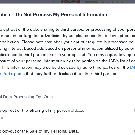
Leicht
eck-Muffins
den
vorheizen.
te.at -
Do Not Process My Personal Information
etwas Butter befetten. Den
Spiegelei mit Speck
len und die Hälften in die
to opt-out of the sale, sharing to third parties, or processing of your per
Leicht
formation for targeted advertising by us, please use the below opt-out s
 in die Form schlagen und
r selection. Please note that after your opt-out request is processed y
würzen.
Ei mit Speck aus dem
eing interest-based ads based on personal information utilized by us or
Muffinblech
disclosed to third parties prior to your opt-out. You may separately opt-
ofen zirka 12-15 Minuten
Leicht
losure of your personal information by third parties on the IAB’s list of
. This information may also be disclosed by us to third parties on the
IA
Participants
that may further disclose it to other third parties.
Anzeige
ie Spiegelei-Speck-
se.
l Data Processing Opt Outs
o opt-out of the Sharing of my personal data.
In
o opt-out of the Sale of my Personal Data.
te
/