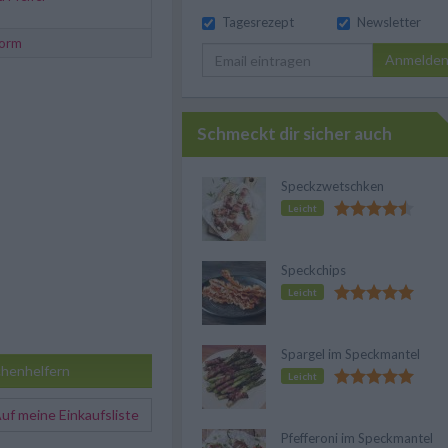
Tagesrezept
Newsletter
form
Anmelde
Schmeckt dir sicher auch
Speckzwetschken
Leicht
Speckchips
Leicht
Spargel im Speckmantel
henhelfern
Leicht
f meine Einkaufsliste
Pfefferoni im Speckmantel