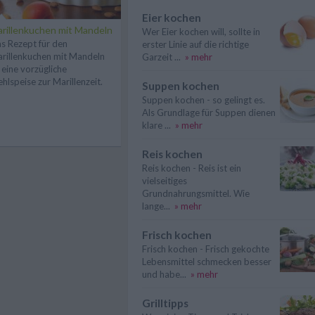
Eier kochen
rillenkuchen mit Mandeln
Wer Eier kochen will, sollte in
s Rezept für den
erster Linie auf die richtige
rillenkuchen mit Mandeln
Garzeit ...
» mehr
t eine vorzügliche
hlspeise zur Marillenzeit.
Suppen kochen
Suppen kochen - so gelingt es.
Als Grundlage für Suppen dienen
klare ...
» mehr
Reis kochen
Reis kochen - Reis ist ein
vielseitiges
Grundnahrungsmittel. Wie
lange...
» mehr
Frisch kochen
Frisch kochen - Frisch gekochte
Lebensmittel schmecken besser
und habe...
» mehr
Grilltipps