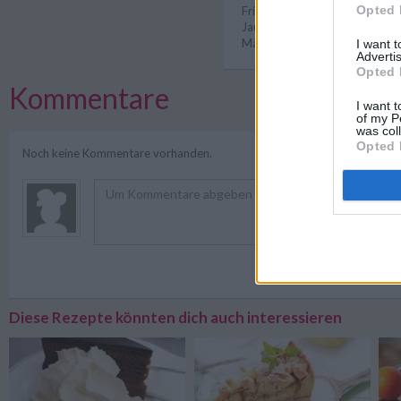
Opted 
Frisch gekochte Rezepte
/
Frü
Jausen Rezepte
/
Schnelle Rez
Männer Rezepte
/
Speck Reze
I want 
Advertis
Opted 
Kommentare
I want t
of my P
was col
Opted 
Noch keine Kommentare vorhanden.
Registriere
Diese Rezepte könnten dich auch interessieren