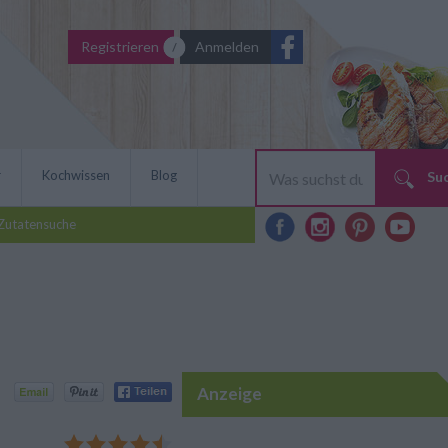
Registrieren
Anmelden
r
Kochwissen
Blog
Su
Zutatensuche
Anzeige
 eine kreative Rezept-Idee.