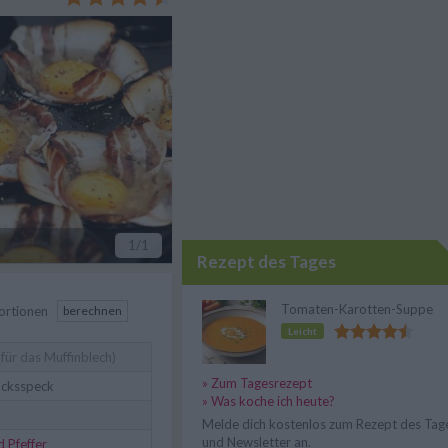
Jause für zwischendurch.
1
/1
Rezept des Tages
Tomaten-Karotten-Suppe
ortionen
berechnen
Leicht
für das Muffinblech)
» Zum Tagesrezept
ücksspeck
» Was koche ich heute?
Melde dich kostenlos zum Rezept des Tag
und Newsletter an.
d Pfeffer