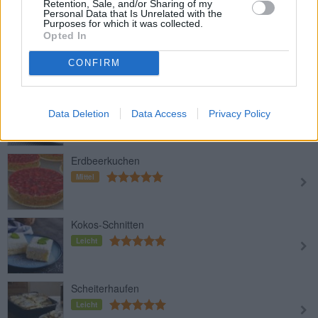
Top-Kategorierezepte
Retention, Sale, and/or Sharing of my
Personal Data that Is Unrelated with the
Purposes for which it was collected.
Bananen-Schokoladen-Kuchen
Opted In
Leicht
CONFIRM
Bananenwaffeln
Data Deletion
Data Access
Privacy Policy
Leicht
Erdbeerkuchen
Mittel
Kokos-Schnitten
Leicht
Scheiterhaufen
Leicht