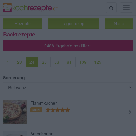
Suche
Togg
navig
Rezepte
Tagesrezept
Neue
Backrezepte
2488 Ergebnis(se) filtern
1
23
24
25
53
81
109
125
Sortierung
Flammkuchen
Mittel
Amerikaner