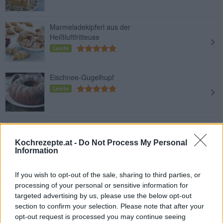
Marmeladekipferl aus der
Heißluftfritteuse
Leicht
Eischnee-Gugelhupf
Leicht
Birnen-Nuss-Kuchen
Leicht
Kochrezepte.at -
Do Not Process My Personal
Information
If you wish to opt-out of the sale, sharing to third parties, or
Zitronen-Gugelhupf
processing of your personal or sensitive information for
Leicht
targeted advertising by us, please use the below opt-out
section to confirm your selection. Please note that after your
opt-out request is processed you may continue seeing