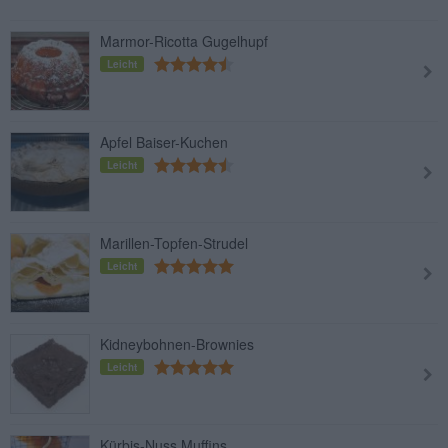
Marmor-Ricotta Gugelhupf
Leicht
Apfel Baiser-Kuchen
Leicht
Marillen-Topfen-Strudel
Leicht
Kidneybohnen-Brownies
Leicht
Kürbis-Nuss Muffins