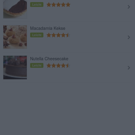
Leicht
Macadamia Kekse
Leicht
Nutella Cheesecake
Leicht