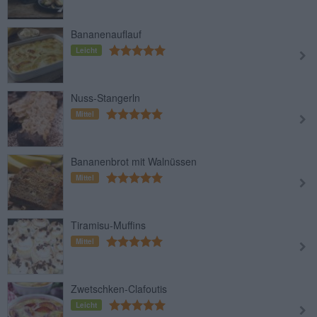
Bananenauflauf
Leicht
Nuss-Stangerln
Mittel
Bananenbrot mit Walnüssen
Mittel
Tiramisu-Muffins
Mittel
Zwetschken-Clafoutis
Leicht