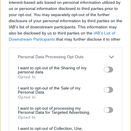
interest-based ads based on personal information utilized by
Sauerrahmkuchen
us or personal information disclosed to third parties prior to
Leicht
your opt-out. You may separately opt-out of the further
disclosure of your personal information by third parties on the
IAB’s list of downstream participants. This information may
Pizzastrudel
also be disclosed by us to third parties on the
IAB’s List of
Downstream Participants
that may further disclose it to other
Leicht
third parties.
Personal Data Processing Opt Outs
Kirsch-Blechkuchen
I want to opt-out of the Sharing of my
Leicht
personal data.
Opted In
I want to opt-out of the Sale of my
Personal Data.
Opted In
1
23
24
25
53
81
109
125
I want to opt-out of processing my
Personal Data for Targeted Advertising.
Opted In
Weitere passende Kategorien
I want to opt-out of Collection, Use,