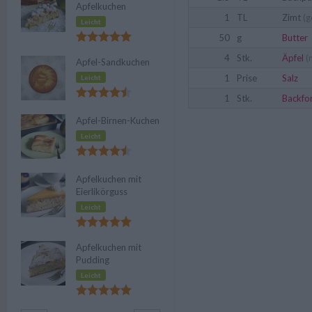
Apfelkuchen
1
TL
Zimt
(g
Leicht
50
g
Butter
4
Stk.
Äpfel
(
Apfel-Sandkuchen
1
Prise
Salz
Leicht
1
Stk.
Backfo
Apfel-Birnen-Kuchen
Leicht
Apfelkuchen mit
Eierlikörguss
Leicht
Apfelkuchen mit
Pudding
Leicht