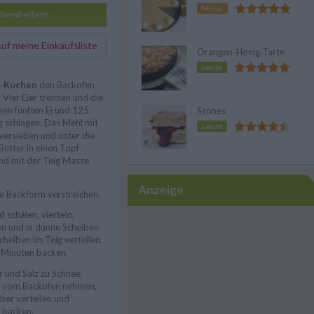
Mittel
henhelfern
f meine Einkaufsliste
Orangen-Honig-Tarte
Leicht
r-Kuchen
den Backofen
 Vier Eier trennen und die
zen fünften Ei und 125
Scones
 schlagen. Das Mehl mit
Leicht
versieben und unter die
Butter in einen Topf
und mit der Teig Masse
Anzeige
te Backform verstreichen.
 schälen, vierteln,
n und in dünne Scheiben
cheiben im Teig verteilen.
 Minuten backen.
r und Salz zu Schnee
n vom Backofen nehmen,
ber verteilen und
 backen.