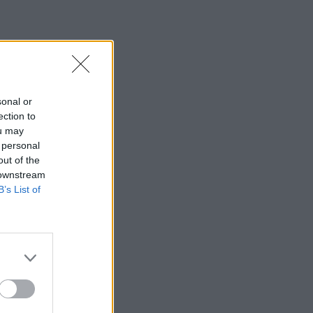
sonal or
ection to
ou may
 personal
out of the
 downstream
B’s List of