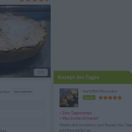
1
/1
Rezept des Tages
Kartoffel-Moussaka
ortion
berechnen
Leicht
» Zum Tagesrezept
» Was koche ich heute?
Melde dich kostenlos zum Rezept des Tag
und Newsletter an.
lver