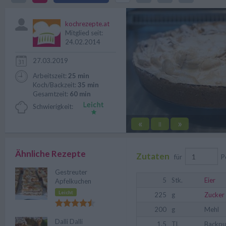
ein tolles Dessert.
kochrezepte.at
Mitglied seit:
24.02.2014
27.03.2019
Arbeitszeit:
25 min
Koch/Backzeit:
35 min
Gesamtzeit:
60 min
Schwierigkeit:
«
»
||
Ähnliche Rezepte
Zutaten
für
P
Gestreuter
5
Stk.
Eier
Apfelkuchen
Leicht
225
g
Zucker
200
g
Mehl
Dalli Dalli
1.5
TL
Backpu