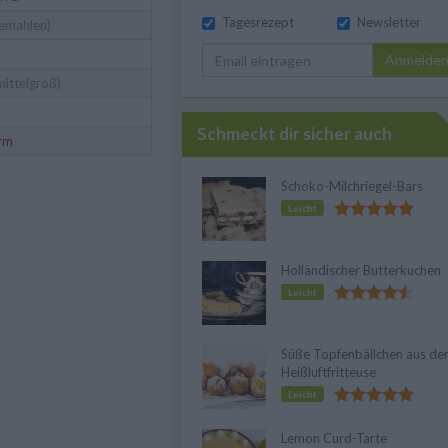
Tagesrezept
Newsletter
emahlen)
Anmelde
mittelgroß)
Schmeckt dir sicher auch
rm
Schoko-Milchriegel-Bars
Leicht
Holländischer Butterkuchen
Leicht
Süße Topfenbällchen aus de
Heißluftfritteuse
Leicht
Lemon Curd-Tarte