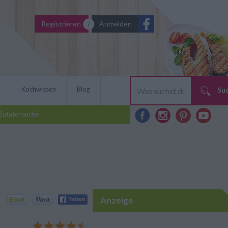
Registrieren
Anmelden
r
Kochwissen
Blog
Su
Zutatensuche
Anzeige
süßt du jedes Kaffee-
n wunderbares Rezept für