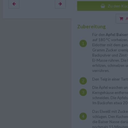
Zu den Küc
Au
Zubereitung
Für den
Apfel Baise
auf 180 °C vorheizen.
Eidotter mit dem gan
Gramm Zucker cremig
Backpulver und Zimt 
Ei-Masse rühren. Die 
erhitzen, schmelzen 
verrühren.
Den Teig in einer Tar
Die Äpfel waschen und
Kerngehäuse entferne
schneiden. Die Apfels
Im Backofen etwa 20
Das Eiweiß mit Zucke
schlagen. Den Kuche
die Baiser Nasse darü
nochmals 15 Minuten