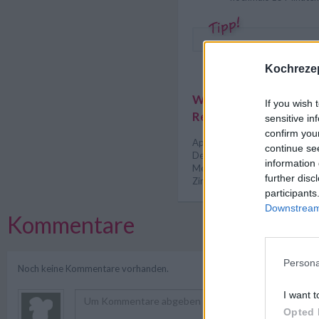
Kochrezep
Weitere interessante
If you wish 
Rezeptsammlungen
sensitive in
confirm you
Apfel Rezepte
/
Apfelkuchen 
continue se
Dessert Rezepte
/
Eier Rezep
information 
Mehlspeisen Rezepte
/
Nachs
further disc
Zimt Rezepte
participants
Downstream 
Kommentare
Persona
Noch keine Kommentare vorhanden.
I want t
Opted 