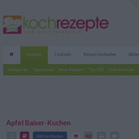
Rezepte
Cocktails
Rezept hochladen
Bilde
Kategorien
Tagesrezept
Neue Rezepte
Top 100
Grundrezepte
Apfel Baiser-Kuchen
Mit dem Apfel Baiser-Kuchen ver
Kränzchen mit deinen Lieben. Ei
Bild hochladen