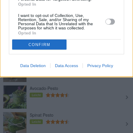
Opted In
Paradeiser Pesto mit Walnüssen
Leicht
I want to opt-out of Collection, Use,
Retention, Sale, and/or Sharing of my
Personal Data that Is Unrelated with the
Purposes for which it was collected.
Opted In
Löwenzahn-Pesto
Leicht
CONFIRM
Walnusspesto
Data Deletion
Data Access
Privacy Policy
Mittel
Avocado-Pesto
Leicht
Spinat Pesto
Leicht