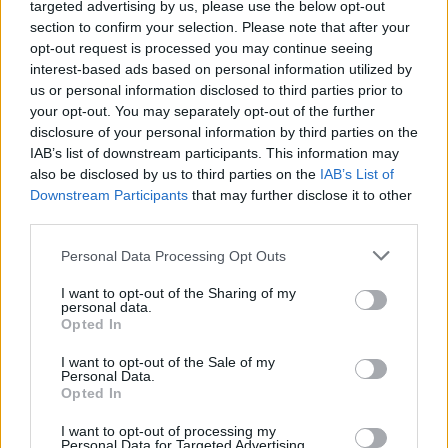
targeted advertising by us, please use the below opt-out
Kürbiskernpesto
section to confirm your selection. Please note that after your
opt-out request is processed you may continue seeing
Leicht
interest-based ads based on personal information utilized by
us or personal information disclosed to third parties prior to
your opt-out. You may separately opt-out of the further
Pesto mit Rucola
disclosure of your personal information by third parties on the
Leicht
IAB’s list of downstream participants. This information may
also be disclosed by us to third parties on the
IAB’s List of
Downstream Participants
that may further disclose it to other
Kürbiskern-Pesto
third parties.
Leicht
Personal Data Processing Opt Outs
I want to opt-out of the Sharing of my
Tomaten-Pesto
personal data.
Mittel
Opted In
I want to opt-out of the Sale of my
Personal Data.
Petersilien-Walnuss-Pesto für Pasta
Opted In
Leicht
I want to opt-out of processing my
Personal Data for Targeted Advertising.