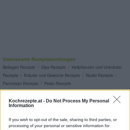
Interessante Rezeptsammlungen
Beilagen Rezepte
/
Dips Rezepte
/
Heilpflanzen und Unkräuter
Rezepte
/
Kräuter und Gewürze Rezepte
/
Nudel Rezepte
/
Parmesan Rezepte
/
Pesto Rezepte
Top
Kochrezepte.at -
Do Not Process My Personal
Ähnliche Rezepte
Information
Pesto dolce
Leicht
If you wish to opt-out of the sale, sharing to third parties, or
processing of your personal or sensitive information for