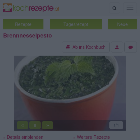
Suche
Togg
navig
Rezepte
Tagesrezept
Neue
Brennnesselpesto
Ab ins Kochbuch
«
»
1
/1
||
» Details einblenden
» Weitere Rezepte