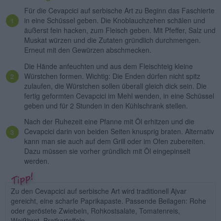
Für die Cevapcici auf serbische Art zu Beginn das Faschierte
in eine Schüssel geben. Die Knoblauchzehen schälen und
äußerst fein hacken, zum Fleisch geben. Mit Pfeffer, Salz und
Muskat würzen und die Zutaten gründlich durchmengen.
Erneut mit den Gewürzen abschmecken.
Die Hände anfeuchten und aus dem Fleischteig kleine
Würstchen formen. Wichtig: Die Enden dürfen nicht spitz
zulaufen, die Würstchen sollen überall gleich dick sein. Die
fertig geformten Cevapcici im Mehl wenden, in eine Schüssel
geben und für 2 Stunden in den Kühlschrank stellen.
Nach der Ruhezeit eine Pfanne mit Öl erhitzen und die
Cevapcici darin von beiden Seiten knusprig braten. Alternativ
kann man sie auch auf dem Grill oder im Ofen zubereiten.
Dazu müssen sie vorher gründlich mit Öl eingepinselt
werden.
Zu den Cevapcici auf serbische Art wird traditionell Ajvar
gereicht, eine scharfe Paprikapaste. Passende Beilagen: Rohe
oder geröstete Zwiebeln, Rohkostsalate, Tomatenreis,
Weißbrot, Bratkartoffeln.