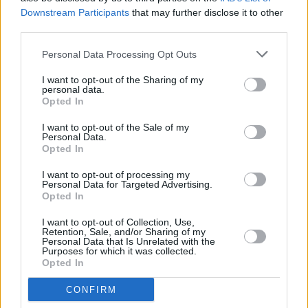
Downstream Participants
that may further disclose it to other
third parties.
Köttbullar
Mittel
Personal Data Processing Opt Outs
I want to opt-out of the Sharing of my
personal data.
Hackbraten Meatloaf mit
Opted In
Kartoffelpüreekruste
I want to opt-out of the Sale of my
Mittel
Personal Data.
Opted In
Faschiertes mit Kartoffelpüree
überbacken
I want to opt-out of processing my
Personal Data for Targeted Advertising.
Mittel
Opted In
Griechische Cevapcici
I want to opt-out of Collection, Use,
Retention, Sale, and/or Sharing of my
Mittel
Personal Data that Is Unrelated with the
Purposes for which it was collected.
Opted In
Shepherd’s Pie
CONFIRM
Leicht