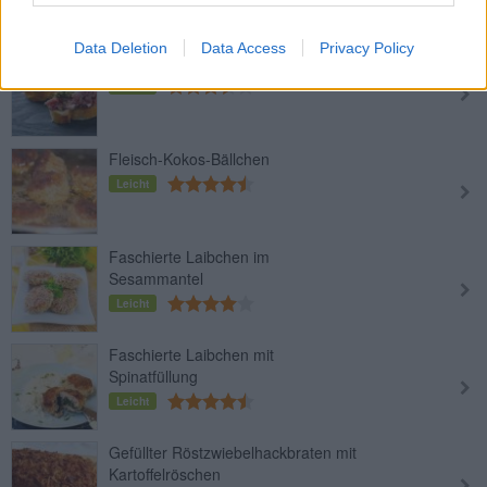
Data Deletion
Data Access
Privacy Policy
Beef Tartare
Leicht
Fleisch-Kokos-Bällchen
Leicht
Faschierte Laibchen im
Sesammantel
Leicht
Faschierte Laibchen mit
Spinatfüllung
Leicht
Gefüllter Röstzwiebelhackbraten mit
Kartoffelröschen