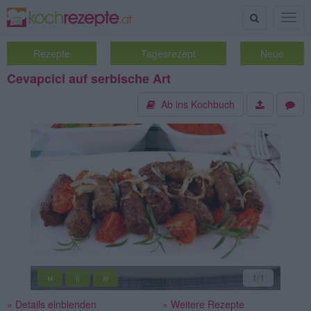
Suche
Togg
navig
Rezepte
Tagesrezept
Neue
Cevapcici auf serbische Art
Ab ins Kochbuch
«
»
1
/1
||
» Details einblenden
» Weitere Rezepte