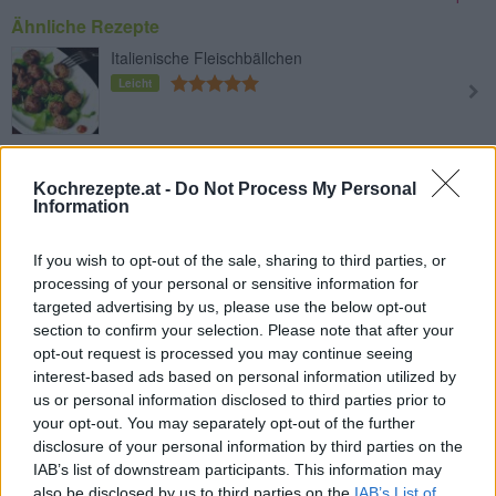
Ähnliche Rezepte
Italienische Fleischbällchen
Leicht
Gefüllte Weinblätter
Mittel
Kochrezepte.at -
Do Not Process My Personal
Information
Fleischbällchen mit Schafskäse
If you wish to opt-out of the sale, sharing to third parties, or
processing of your personal or sensitive information for
Leicht
targeted advertising by us, please use the below opt-out
section to confirm your selection. Please note that after your
opt-out request is processed you may continue seeing
Faschierter Braten aus dem
interest-based ads based on personal information utilized by
Backofen
us or personal information disclosed to third parties prior to
Leicht
your opt-out. You may separately opt-out of the further
disclosure of your personal information by third parties on the
Falscher Hase
IAB’s list of downstream participants. This information may
Mittel
also be disclosed by us to third parties on the
IAB’s List of