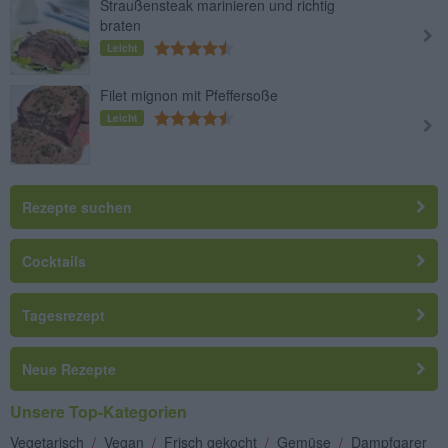
Straußensteak marinieren und richtig
braten
Leicht
Filet mignon mit Pfeffersoße
Leicht
Rezepte suchen
Cocktails
Tagesrezept
Neue Rezepte
Unsere Top-Kategorien
Vegetarisch
/
Vegan
/
Frisch gekocht
/
Gemüse
/
Dampfgarer